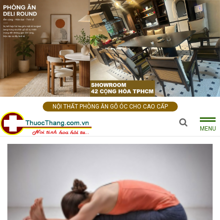
NỘI THẤT PHÒNG ĂN GỖ ÓC CHO CAO CẤP
MENU