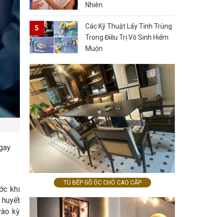
Nhiên
Các Kỹ Thuật Lấy Tinh Trùng
Trong Điều Trị Vô Sinh Hiếm
Muộn
gay
TỦ BẾP GỖ ÓC CHÓ CAO CẤP
ớc khi
 huyết
vào kỳ