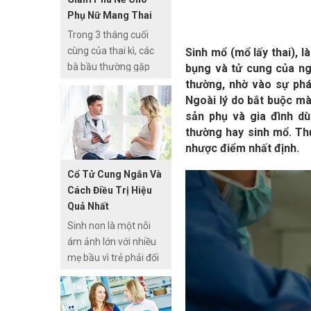
con mình.
Phụ Nữ Mang Thai
Trong 3 tháng cuối
cùng của thai kì, các
Sinh mổ (mổ lấy thai), 
bà bầu thường gặp
bụng và tử cung của ng
phải hiện tượng phù
thường, nhờ vào sự phá
chân hay còn gọi là
Ngoài lý do bắt buộc mà
“xuống máu chân”.
sản phụ và gia đình d
Đây là một hiện tượng
thường hay sinh mổ. Th
sinh lý bình thường khi
nhược điểm nhất định.
mang thai nhưng
Cổ Tử Cung Ngắn Và
cũng gây ra không ít
Cách Điều Trị Hiệu
khó khăn, bất tiện cho
Quả Nhất
các mẹ. Thêm vào đó,
Sinh non là một nỗi
sưng phù có thể là tín
ám ảnh lớn với nhiều
hiệu ban đầu của tiền
mẹ bầu vì trẻ phải đối
sản giật. Rất nguy
mặt với nhiều nguy cơ
hiểm nếu không được
bệnh tật nguy hiểm,
điều trị kịp thời.
thậm chí tử vong. Một