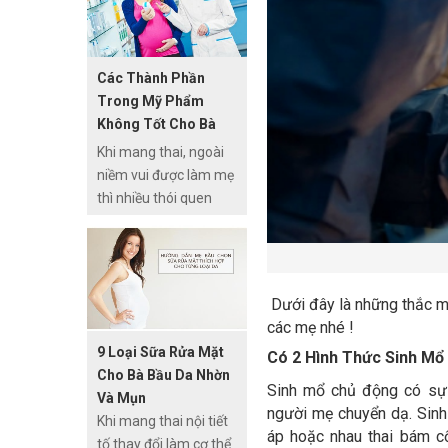
trong nhưng yếu tố
liên quan đến sinh non
là kích thước cổ tử
Các Thành Phần
cung ngắn.
Trong Mỹ Phẩm
Không Tốt Cho Bà
Bầu
Khi mang thai, ngoài
niềm vui được làm mẹ
thì nhiều thói quen
thường ngày bà bầu
phải tránh. Trong đó
có thói quen dùng mỹ
phẩm. Có những
Dưới đây là những thắc m
thành phần mỹ phẩm
các mẹ nhé !
cần tránh khi mang
9 Loại Sữa Rửa Mặt
Có 2 Hình Thức Sinh Mổ
thai vì gây hại cho thai
Cho Bà Bầu Da Nhờn
nhi.
Sinh mổ chủ động có sự 
Và Mụn
người mẹ chuyển dạ. Sinh
Khi mang thai nội tiết
áp hoặc nhau thai bám cổ
tố thay đổi làm cơ thể