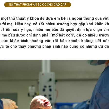
NỘI THẤT PHÒNG ĂN GỖ ÓC CHÓ CAO CẤP
là một thủ thuật y khoa để đưa em bé ra ngoài thông qua vết
ười mẹ. Hiện nay, có rất nhiều trường hợp gặp khó khăn kh
t triển của y học, nhiều mẹ bầu đã quyết định lựa chọn si
 mẹ bầu được chỉ định phải “mổ bắt con”, đã có nhiều trườ
ù sức khỏe bình thường vẫn rất băn khoăn không biết nên
ực tế cho thấy phương pháp sinh nào cũng có những ưu đ