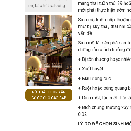
mang thai tuần thứ 39 hoặ
mẹ bầu tiết ra lượng
mới phải thực hiện sớm hơ
mồi hôi khiến làn da
mặt của mẹ trở nên
Sinh mổ khẩn cấp thường 
nhờn và khô sần thiếu
như bị suy thai, thai nhi 
sức sống, đây được
vấn đề.
coi là một trong
Sinh mổ là biện pháp an t
những tác nhân gây
những rủi ro ảnh hưởng đ
ra mụn. Để cải thiện
+ Bị tổn thương hoặc nhiễ
tình trạng này, cách
tốt nhất ngoài việc ăn
+ Xuất huyết.
uống những chất dinh
+ Máu đông cục.
dưỡng giàu vitamin và
chất xơ mẹ bầu nên
+ Ruột hoặc bàng quang bị
NỘI THẤT PHÒNG ĂN
sự dụng sản phẩm
+ Dính ruột, tắc ruột. Tắc
GỖ ÓC CHÓ CAO CẤP
sữa rửa mặt để giúp
làn da mặt thêm căng
+ Biến chứng thường xảy r
bóng và trắng hồng.
0.02.
LÝ DO ĐỂ CHỌN SINH M