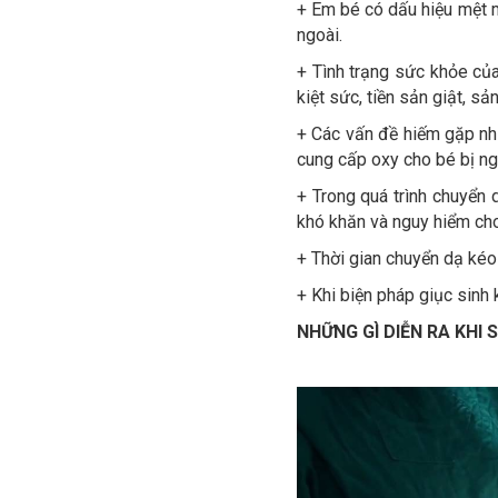
+ Em bé có dấu hiệu mệt m
ngoài.
+ Tình trạng sức khỏe của
kiệt sức, tiền sản giật, sả
+ Các vấn đề hiếm gặp nh
cung cấp oxy cho bé bị ng
+ Trong quá trình chuyển 
khó khăn và nguy hiểm ch
+ Thời gian chuyển dạ kéo 
+ Khi biện pháp giục sinh 
NHỮNG GÌ DIỄN RA KHI 