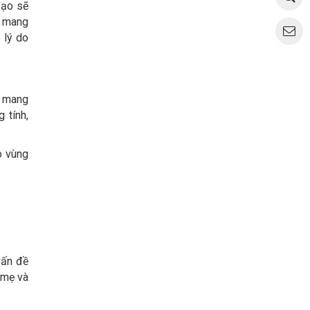
đạo sẽ
h mang
 lý do
g mang
 tính,
o vùng
vấn đề
 mẹ và