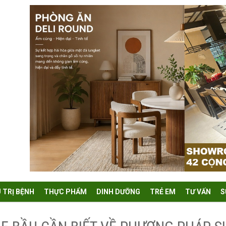
U TRỊ BỆNH
THỰC PHẨM
DINH DƯỠNG
TRẺ EM
TƯ VẤN
S