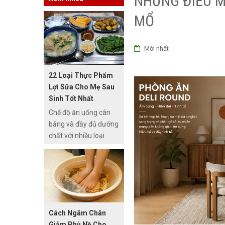
NHỮNG ĐIỀU M
MỔ
Mới nhất
22 Loại Thực Phẩm
Lợi Sữa Cho Mẹ Sau
Sinh Tốt Nhất
Chế độ ăn uống cân
bằng và đầy đủ dưỡng
chất với nhiều loại
thực phẩm lợi sữa là
một chế độ rất quan
trọng đối với những
mẹ bầu sau sinh nếu
muốn duy trì nguồn
sữa dồi dào đầy đủ
Cách Ngâm Chân
chất dinh dưỡng cho
Giảm Phù Nề Cho