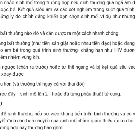
n nhắc sinh mổ trong trường hợp nếu sinh thường qua ngã âm 
hoặc bé. Kết quả siêu âm và các xét nghiệm trong suốt quá trìn
những lý do chính đáng khiến bạn chọn sinh mổ, ví dụ như những
 bất thường nào đó và cần được ra một cách nhanh chóng.
ạng bất thường (như tiền sản giật hoặc nhau tiền đạo) hoặc đan
ho em bé trong quá trình sinh thường- chẳng hạn như HIV dương
iêm nhiễm vùng kín.
h ngược (chân ra trước) hoặc tư thế ngang và bị kẹt quá sâu và
 xoay được.
u hơn (và thường thì ngay cả với thai đôi).
ớc đây - sinh mổ lần 2 - hoặc đã từng phẫu thuật tử cung.
U
 để sinh thường, nếu sự việc không tiến triển bình thường và có 
quyết định cho bạn chuyển qua sinh mổ nhằm giảm thiểu rủi ro cho
trường hợp này thường bao gồm: