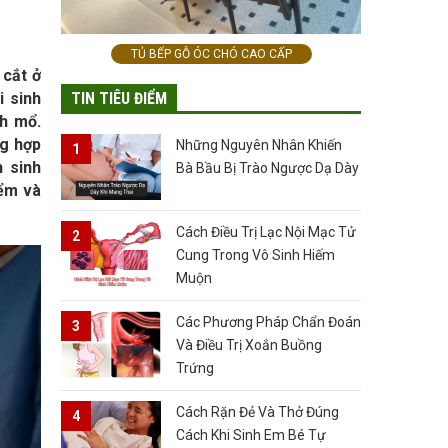
TỦ BẾP GỖ ÓC CHÓ CAO CẤP
 cắt ở
TIN TIÊU ĐIỂM
i sinh
nh mổ.
ng hợp
Những Nguyên Nhân Khiến
 sinh
Bà Bầu Bị Trào Ngược Dạ Dày
iểm và
Cách Điều Trị Lạc Nội Mạc Tử
Cung Trong Vô Sinh Hiếm
Muộn
Các Phương Pháp Chẩn Đoán
Và Điều Trị Xoắn Buồng
Trứng
Cách Rặn Đẻ Và Thở Đúng
Cách Khi Sinh Em Bé Tự