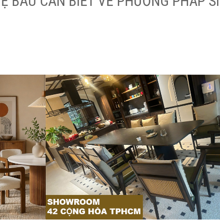
Ẹ BẦU CẦN BIẾT VỀ PHƯƠNG PHÁP S