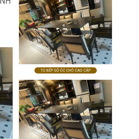
INH
TỦ BẾP GỖ ÓC CHÓ CAO CẤP