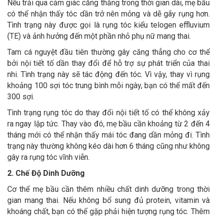
Nếu trải qua cảm giác căng thẳng trong thời gian dài, mẹ bầu
có thể nhận thấy tóc dần trở nên mỏng và dễ gãy rụng hơn.
Tình trạng này được gọi là rụng tóc kiểu telogen effluvium
(TE) và ảnh hưởng đến một phần nhỏ phụ nữ mang thai.
Tam cá nguyệt đầu tiên thường gây căng thẳng cho cơ thể
bởi nội tiết tố dần thay đổi để hỗ trợ sự phát triển của thai
nhi. Tình trạng này sẽ tác động đến tóc. Vì vậy, thay vì rụng
khoảng 100 sợi tóc trung bình mỗi ngày, bạn có thể mất đến
300 sợi.
Tình trạng rụng tóc do thay đổi nội tiết tố có thể không xảy
ra ngay lập tức. Thay vào đó, mẹ bầu cần khoảng từ 2 đến 4
tháng mới có thể nhận thấy mái tóc đang dần mỏng đi. Tình
trạng này thường không kéo dài hơn 6 tháng cũng như không
gây ra rụng tóc vĩnh viễn.
2. Chế Độ Dinh Dưỡng
Cơ thể mẹ bầu cần thêm nhiều chất dinh dưỡng trong thời
gian mang thai. Nếu không bổ sung đủ protein, vitamin và
khoáng chất, bạn có thể gặp phải hiện tượng rụng tóc. Thêm