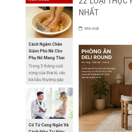
22 LOẠI THỰC
NHẤT
Mới nhất
Cách Ngâm Chân
Giảm Phù Nề Cho
Phụ Nữ Mang Thai
Trong 3 tháng cuối
cùng của thai kì, các
bà bầu thường gặp
phải hiện tượng phù
chân hay còn gọi là
“xuống máu chân”.
Đây là một hiện tượng
sinh lý bình thường khi
mang thai nhưng
Cổ Tử Cung Ngắn Và
cũng gây ra không ít
Cách Điều Trị Hiệu