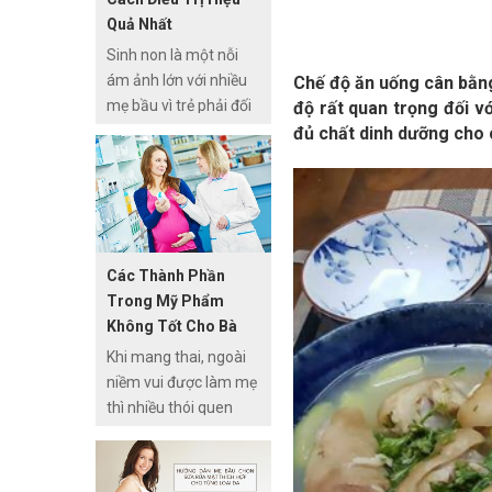
khó khăn, bất tiện cho
Quả Nhất
các mẹ. Thêm vào đó,
Sinh non là một nỗi
sưng phù có thể là tín
ám ảnh lớn với nhiều
Chế độ ăn uống cân bằng
hiệu ban đầu của tiền
mẹ bầu vì trẻ phải đối
độ rất quan trọng đối v
sản giật. Rất nguy
mặt với nhiều nguy cơ
đủ chất dinh dưỡng cho 
hiểm nếu không được
bệnh tật nguy hiểm,
điều trị kịp thời.
thậm chí tử vong. Một
trong nhưng yếu tố
liên quan đến sinh non
là kích thước cổ tử
Các Thành Phần
cung ngắn.
Trong Mỹ Phẩm
Không Tốt Cho Bà
Bầu
Khi mang thai, ngoài
niềm vui được làm mẹ
thì nhiều thói quen
thường ngày bà bầu
phải tránh. Trong đó
có thói quen dùng mỹ