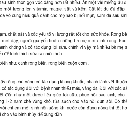
au sinh thon gọn vóc dáng hơn rất nhiều. Ăn một vài miếng đu đ
 một lượng lớn vitamin, magie, sắt và kẽm. Cắt lát đu đủ đắp 
da vô cùng hiệu quả dành cho mẹ nào bị nổi mụn, sạm da sau sin
ạm, chất sắt và các yếu tố vi lượng rất tốt cho sức khỏe. Rong bi
 mới dậy, người già yếu hoặc những bà mẹ mới sinh xong. Ron
anh chóng và có tác dụng lợi sữa, chính vì vậy mà nhiều bà mẹ s
n để kích thích sữa ra nhiều hơn.
biển như: canh rong biển, rong biển cuộn cơm…
ấy rằng chè vằng có tác dụng kháng khuẩn, nhanh lành vết thưởn
, có tác dụng đối với bệnh nhân thiếu máu, vàng da. Đối với các s
ết đến như một dược liệu giúp lợi sữa, phục hồi sau sinh, cho 
g 1-2 năm chè vằng khô, rửa sạch cho vào nồi đun sôi. Có th
với chị em mới sinh nên uống khi nước còn đang nóng thì tốt hơ
i cho vào bình thủy để dùng dần