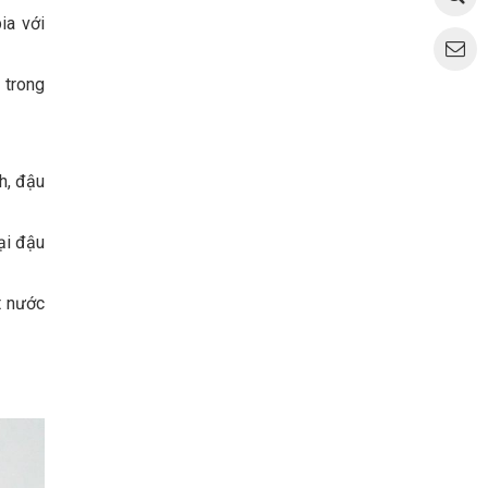
ia với
 trong
h, đậu
ại đậu
t nước