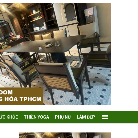
ỨC KHỎE
THIỀN YOGA
PHỤ NỮ
LÀM ĐẸP