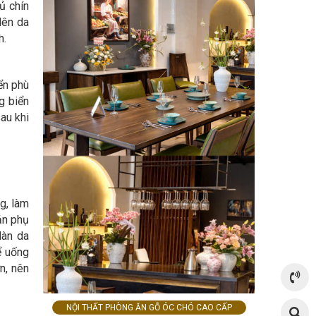
ủ chín
lên da
h.
ển phù
g biển
au khi
g, làm
ản phụ
làn da
ể uống
n, nên
NỘI THẤT PHÒNG ĂN GỖ ÓC CHÓ CAO CẤP