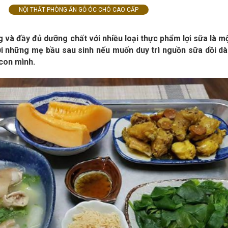
NỘI THẤT PHÒNG ĂN GỖ ÓC CHÓ CAO CẤP
 và đầy đủ dưỡng chất với nhiều loại thực phẩm lợi sữa là m
ới những mẹ bầu sau sinh nếu muốn duy trì nguồn sữa dồi d
con mình.