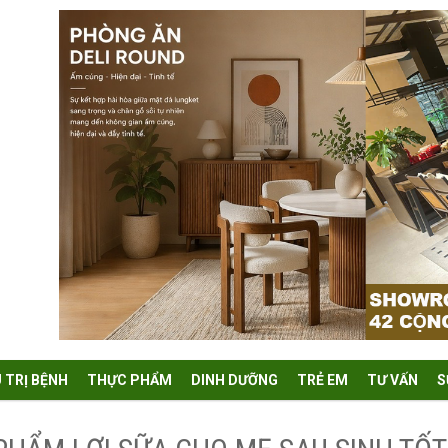
U TRỊ BỆNH
THỰC PHẨM
DINH DƯỠNG
TRẺ EM
TƯ VẤN
S