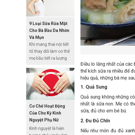
phẩm. Có những
thành phần mỹ phẩm
cần tránh khi mang
9 Loại Sữa Rửa Mặt
thai vì gây hại cho thai
Cho Bà Bầu Da Nhờn
nhi.
Và Mụn
Khi mang thai nội tiết
tố thay đổi làm cơ thể
mẹ bầu tiết ra lượng
Điều lo lắng nhất của các
mồi hôi khiến làn da
thể kích sữa ra nhiều để đ
mặt của mẹ trở nên
hiệu quả, những bà mẹ sau
nhờn và khô sần thiếu
sức sống, đây được
1. Quả Sung
coi là một trong
Quả sung không những có 
những tác nhân gây
nhất là sữa non. Mẹ có t
Cơ Chế Hoạt Động
ra mụn. Để cải thiện
sữa, đủ cho em bé bú.
Của Chu Kỳ Kinh
tình trạng này, cách
Nguyệt Phụ Nữ
2. Đu Đủ Chín
tốt nhất ngoài việc ăn
uống những chất dinh
Kinh nguyệt là hiện
Nếu như món đu đủ xanh 
dưỡng giàu vitamin và