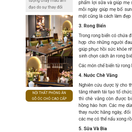
tượng chảy máu âm
phẩm lợi sữa và giúp mẹ s
chất xơ mẹ bầu nên
đạo do sự thay đổi
mỗi ngày giúp mẹ bổ sung
sự dụng sản phẩm
sinh lý ở nữ giới. Hiện
mặt cũng là cách làm đẹp 
sữa rửa mặt để giúp
tượng này lặp đi lặp lại
3. Rong Biển
làn da mặt thêm căng
mỗi tháng trong giai
bóng và trắng hồng.
đoạn dậy thì và mãn
Trong rong biển có chứa đ
kinh. Chu kỳ kinh
hợp cho những người đau
nguyệt xảy ra hằng
giúp phục hồi sức khỏe nh
tháng dưới sự điều
sinh chọn cách ăn rong biể
khiển của hệ hormone
Các món chế biến từ rong 
sinh dục. Để hiểu rõ
4. Nước Chè Vằng
hơn kinh nguyệt là gì?
Cơ chế hoạt động của
Nghiên cứu dược lý cho th
chu kỳ kinh nguyệt ở
tăng nhanh tái tạo tổ chức
NỘI THẤT PHÒNG ĂN
nữ giới. Hãy cùng
thì chè vằng còn được bi
GỖ ÓC CHÓ CAO CẤP
Thuocthang.com.vn
hồng hào hơn. Các mẹ dùn
tìm hiểu nội dung bài
thay nước hằng ngày, đối 
viết sau đây nhé!
các mẹ có thể nấu xong rồ
5. Sữa Và Bia