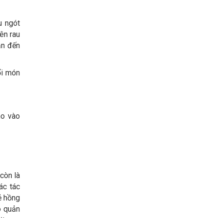
u ngót
ên rau
ẫn đến
ổi món
ho vào
còn là
ác tác
ẻ hồng
o quản