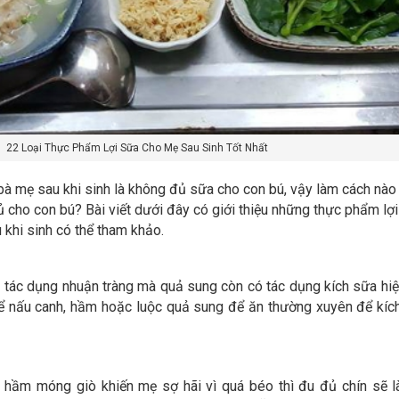
22 Loại Thực Phẩm Lợi Sữa Cho Mẹ Sau Sinh Tốt Nhất
 bà mẹ sau khi sinh là không đủ sữa cho con bú, vậy làm cách nào
ủ cho con bú? Bài viết dưới đây có giới thiệu những thực phẩm lợ
 khi sinh có thể tham khảo.
tác dụng nhuận tràng mà quả sung còn có tác dụng kích sữa hiệ
hể nấu canh, hầm hoặc luộc quả sung để ăn thường xuyên để kích
hầm móng giò khiến mẹ sợ hãi vì quá béo thì đu đủ chín sẽ l