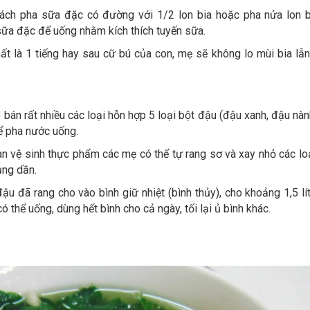
ách pha sữa đặc có đường với 1/2 lon bia hoặc pha nửa lon b
 sữa đặc để uống nhằm kích thích tuyến sữa.
ất là 1 tiếng hay sau cữ bú của con, mẹ sẽ không lo mùi bia lẫn
ó bán rất nhiều các loại hỗn hợp 5 loại bột đậu (đậu xanh, đậu nàn
ể pha nước uống.
 vệ sinh thực phẩm các mẹ có thể tự rang sơ và xay nhỏ các lo
ụng dần.
đậu đã rang cho vào bình giữ nhiệt (bình thủy), cho khoảng 1,5 lí
ó thể uống, dùng hết bình cho cả ngày, tối lại ủ bình khác.