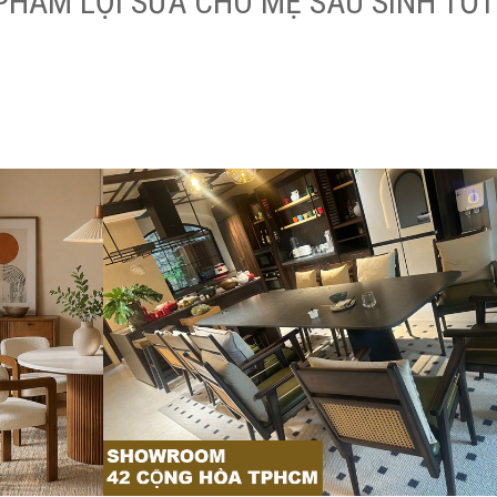
 PHẨM LỢI SỮA CHO MẸ SAU SINH TỐT