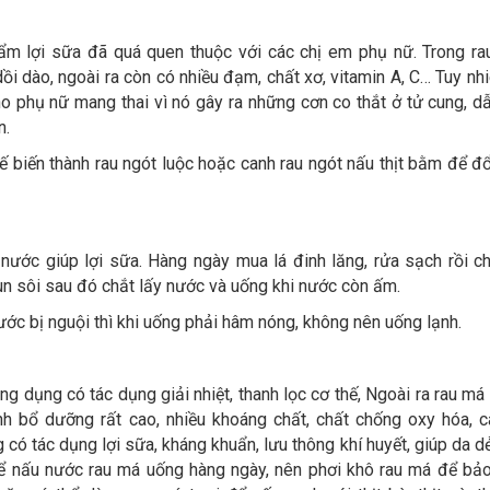
hẩm lợi sữa đã quá quen thuộc với các chị em phụ nữ. Trong ra
i dào, ngoài ra còn có nhiều đạm, chất xơ, vitamin A, C… Tuy nhi
o phụ nữ mang thai vì nó gây ra những cơn co thắt ở tử cung, d
n.
hế biến thành rau ngót luộc hoặc canh rau ngót nấu thịt bằm để đ
 nước giúp lợi sữa. Hàng ngày mua lá đinh lăng, rửa sạch rồi c
n sôi sau đó chắt lấy nước và uống khi nước còn ấm.
c bị nguội thì khi uống phải hâm nóng, không nên uống lạnh.
ng dụng có tác dụng giải nhiệt, thanh lọc cơ thế, Ngoài ra rau má 
nh bổ dưỡng rất cao, nhiều khoáng chất, chất chống oxy hóa, c
có tác dụng lợi sữa, kháng khuẩn, lưu thông khí huyết, giúp da d
thể nấu nước rau má uống hàng ngày, nên phơi khô rau má để bả