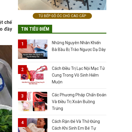
TỦ BẾP GỖ ÓC CHÓ CAO CẤP
ột chế
TIN TIÊU ĐIỂM
ào đầy
Những Nguyên Nhân Khiến
Bà Bầu Bị Trào Ngược Dạ Dày
Cách Điều Trị Lạc Nội Mạc Tử
Cung Trong Vô Sinh Hiếm
Muộn
Các Phương Pháp Chẩn Đoán
Và Điều Trị Xoắn Buồng
Trứng
Cách Rặn Đẻ Và Thở Đúng
Cách Khi Sinh Em Bé Tự