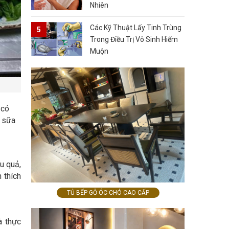
Nhiên
Các Kỹ Thuật Lấy Tinh Trùng
Trong Điều Trị Vô Sinh Hiếm
Muộn
 có
i sữa
u quả,
 thích
TỦ BẾP GỖ ÓC CHÓ CAO CẤP
à thực