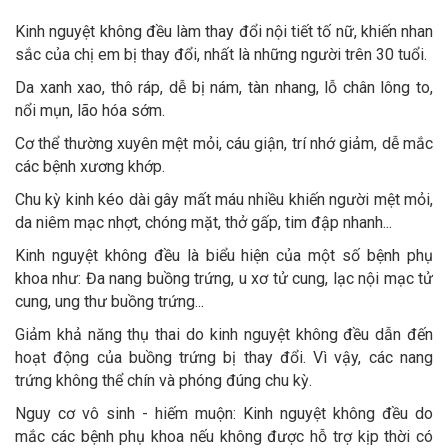
Kinh nguyệt không đều làm thay đổi nội tiết tố nữ, khiến nhan
sắc của chị em bị thay đổi, nhất là những người trên 30 tuổi.
Da xanh xao, thô ráp, dễ bị nám, tàn nhang, lỗ chân lông to,
nổi mụn, lão hóa sớm.
Cơ thể thường xuyên mệt mỏi, cáu giận, trí nhớ giảm, dễ mắc
các bệnh xương khớp.
Chu kỳ kinh kéo dài gây mất máu nhiều khiến người mệt mỏi,
da niêm mạc nhợt, chóng mặt, thở gấp, tim đập nhanh...
Kinh nguyệt không đều là biểu hiện của một số bệnh phụ
khoa như: Đa nang buồng trứng, u xơ tử cung, lạc nội mạc tử
cung, ung thư buồng trứng...
Giảm khả năng thụ thai do kinh nguyệt không đều dẫn đến
hoạt động của buồng trứng bị thay đổi. Vì vậy, các nang
trứng không thể chín và phóng đúng chu kỳ.
Nguy cơ vô sinh - hiếm muộn: Kinh nguyệt không đều do
mắc các bệnh phụ khoa nếu không được hỗ trợ kịp thời có