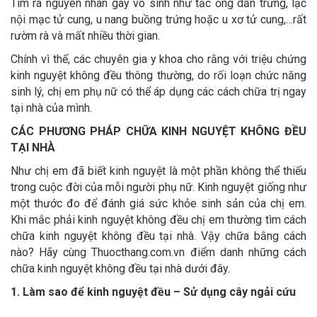
Tìm ra nguyên nhân gây vô sinh như tắc ống dẫn trứng, lạc
nội mạc tử cung, u nang buồng trứng hoặc u xơ tử cung,…rất
rườm rà và mất nhiều thời gian.
Chính vì thế, các chuyên gia y khoa cho rằng với triệu chứng
kinh nguyệt không đều thông thường, do rối loạn chức năng
sinh lý, chị em phụ nữ có thể áp dụng các cách chữa trị ngay
tại nhà của mình.
CÁC PHƯƠNG PHÁP CHỮA KINH NGUYỆT KHÔNG ĐỀU
TẠI NHÀ
Như chị em đã biết kinh nguyệt là một phần không thể thiếu
trong cuộc đời của mỗi người phụ nữ. Kinh nguyệt giống như
một thước đo để đánh giá sức khỏe sinh sản của chị em.
Khi mắc phải kinh nguyệt không đều chị em thường tìm cách
chữa kinh nguyệt không đều tại nhà. Vậy chữa bằng cách
nào? Hãy cùng Thuocthang.com.vn điểm danh những cách
chữa kinh nguyệt không đều tại nhà dưới đây.
1. Làm sao để kinh nguyệt đều – Sử dụng cây ngải cứu