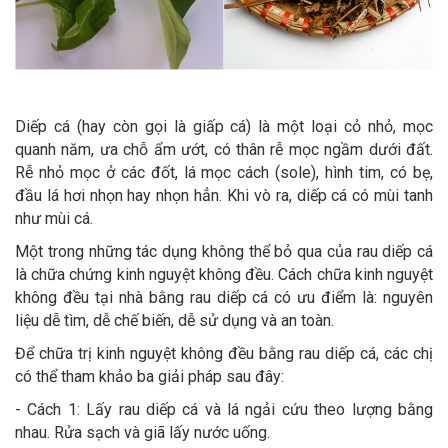
Diếp cá (hay còn gọi là giấp cá) là một loại cỏ nhỏ, mọc
quanh năm, ưa chỗ ẩm ướt, có thân rễ mọc ngầm dưới đất.
Rễ nhỏ mọc ở các đốt, lá mọc cách (sole), hình tim, có bẹ,
đầu lá hơi nhọn hay nhọn hẳn. Khi vò ra, diếp cá có mùi tanh
như mùi cá.
Một trong những tác dụng không thể bỏ qua của rau diếp cá
là chữa chứng kinh nguyệt không đều. Cách chữa kinh nguyệt
không đều tại nhà bằng rau diếp cá có ưu điểm là: nguyên
liệu dễ tìm, dễ chế biến, dễ sử dụng và an toàn.
Để chữa trị kinh nguyệt không đều bằng rau diếp cá, các chị
có thể tham khảo ba giải pháp sau đây:
- Cách 1: Lấy rau diếp cá và lá ngải cứu theo lượng bằng
nhau. Rửa sạch và giã lấy nước uống.