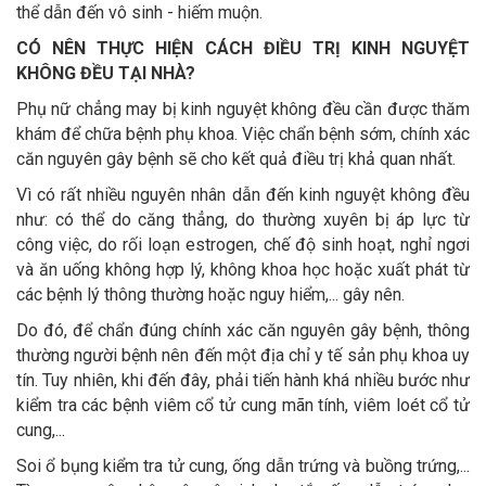
thể dẫn đến vô sinh - hiếm muộn.
CÓ NÊN THỰC HIỆN CÁCH ĐIỀU TRỊ KINH NGUYỆT
KHÔNG ĐỀU TẠI NHÀ?
Phụ nữ chẳng may bị kinh nguyệt không đều cần được thăm
khám để chữa bệnh phụ khoa. Việc chẩn bệnh sớm, chính xác
căn nguyên gây bệnh sẽ cho kết quả điều trị khả quan nhất.
Vì có rất nhiều nguyên nhân dẫn đến kinh nguyệt không đều
như: có thể do căng thẳng, do thường xuyên bị áp lực từ
công việc, do rối loạn estrogen, chế độ sinh hoạt, nghỉ ngơi
và ăn uống không hợp lý, không khoa học hoặc xuất phát từ
các bệnh lý thông thường hoặc nguy hiểm,... gây nên.
Do đó, để chẩn đúng chính xác căn nguyên gây bệnh, thông
thường người bệnh nên đến một địa chỉ y tế sản phụ khoa uy
tín. Tuy nhiên, khi đến đây, phải tiến hành khá nhiều bước như
kiểm tra các bệnh viêm cổ tử cung mãn tính, viêm loét cổ tử
cung,...
Soi ổ bụng kiểm tra tử cung, ống dẫn trứng và buồng trứng,...