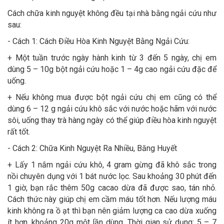
Cách chữa kinh nguyệt không đều tại nhà bằng ngải cứu như
sau:
- Cách 1: Cách Điều Hòa Kinh Nguyệt Bằng Ngải Cứu:
+ Một tuần trước ngày hành kinh từ 3 đến 5 ngày, chị em
dùng 5 – 10g bột ngải cứu hoặc 1 – 4g cao ngải cứu đặc để
uống.
+ Nếu không mua được bột ngải cứu chị em cũng có thể
dùng 6 – 12 g ngải cứu khô sắc với nước hoặc hãm với nước
sôi, uống thay trà hàng ngày có thể giúp điều hòa kinh nguyệt
rất tốt.
- Cách 2: Chữa Kinh Nguyệt Ra Nhiều, Băng Huyết
+ Lấy 1 nắm ngải cứu khô, 4 gram gừng đã khô sắc trong
nồi chuyên dụng với 1 bát nước lọc. Sau khoảng 30 phút đến
1 giờ, bạn rắc thêm 50g cacao dừa đã được sao, tán nhỏ.
Cách thức này giúp chị em cầm máu tốt hơn. Nếu lượng máu
kinh không ra ồ ạt thì bạn nên giảm lượng ca cao dừa xuống
ít hơn, khoảng 20g một lần dùng. Thời gian sử dụng: 5 – 7