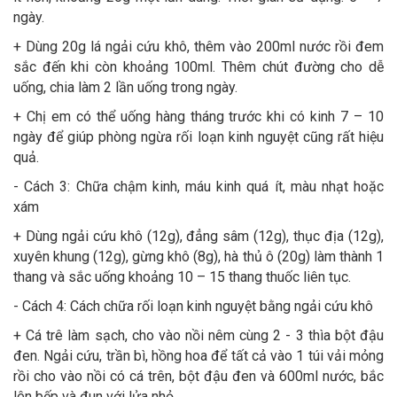
ngày.
+ Dùng 20g lá ngải cứu khô, thêm vào 200ml nước rồi đem
sắc đến khi còn khoảng 100ml. Thêm chút đường cho dễ
uống, chia làm 2 lần uống trong ngày.
+ Chị em có thể uống hàng tháng trước khi có kinh 7 – 10
ngày để giúp phòng ngừa rối loạn kinh nguyệt cũng rất hiệu
quả.
- Cách 3: Chữa chậm kinh, máu kinh quá ít, màu nhạt hoặc
xám
+ Dùng ngải cứu khô (12g), đẳng sâm (12g), thục địa (12g),
xuyên khung (12g), gừng khô (8g), hà thủ ô (20g) làm thành 1
thang và sắc uống khoảng 10 – 15 thang thuốc liên tục.
- Cách 4: Cách chữa rối loạn kinh nguyệt bằng ngải cứu khô
+ Cá trê làm sạch, cho vào nồi nêm cùng 2 - 3 thìa bột đậu
đen. Ngải cứu, trần bì, hồng hoa để tất cả vào 1 túi vải mỏng
rồi cho vào nồi có cá trên, bột đậu đen và 600ml nước, bắc
lên bếp và đun với lửa nhỏ.