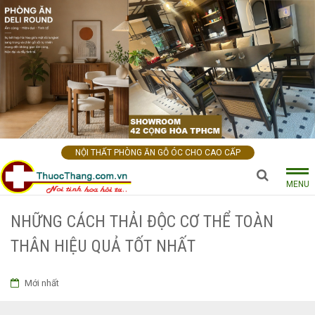
NỘI THẤT PHÒNG ĂN GỖ ÓC CHO CAO CẤP
MENU
NHỮNG CÁCH THẢI ĐỘC CƠ THỂ TOÀN
THÂN HIỆU QUẢ TỐT NHẤT
Mới nhất