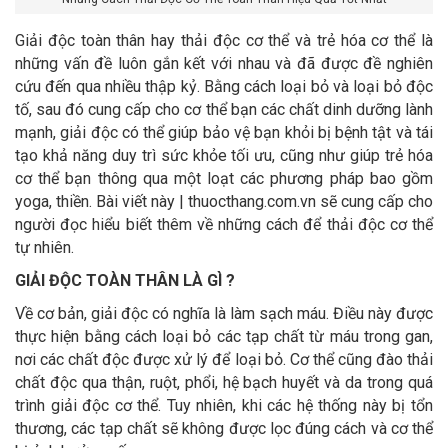
Giải độc toàn thân hay thải độc cơ thể và trẻ hóa cơ thể là
những vấn đề luôn gắn kết với nhau và đã được đề nghiên
cứu đến qua nhiều thập kỷ. Bằng cách loại bỏ và loại bỏ độc
tố, sau đó cung cấp cho cơ thể bạn các chất dinh dưỡng lành
mạnh, giải độc có thể giúp bảo vệ bạn khỏi bị bệnh tật và tái
tạo khả năng duy trì sức khỏe tối ưu, cũng như giúp trẻ hóa
cơ thể bạn thông qua một loạt các phương pháp bao gồm
yoga, thiền. Bài viết này |
thuocthang.com.vn
sẽ cung cấp cho
người đọc hiểu biết thêm về những cách để thải độc cơ thể
tự nhiên.
GIẢI ĐỘC TOÀN THÂN LÀ GÌ ?
Về cơ bản, giải độc có nghĩa là làm sạch máu. Điều này được
thực hiện bằng cách loại bỏ các tạp chất từ máu trong gan,
nơi các chất độc được xử lý để loại bỏ. Cơ thể cũng đào thải
chất độc qua thận, ruột, phổi, hệ bạch huyết và da trong quá
trình giải độc cơ thể. Tuy nhiên, khi các hệ thống này bị tổn
thương, các tạp chất sẽ không được lọc đúng cách và cơ thể