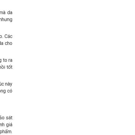
 mà da
 nhưng
o. Các
da cho
 to ra
ồi tốt
úc này
ông có
ảo sát
nh giá
 phẩm.