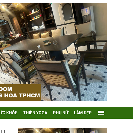
ỨC KHỎE
THIỀN YOGA
PHỤ NỮ
LÀM ĐẸP