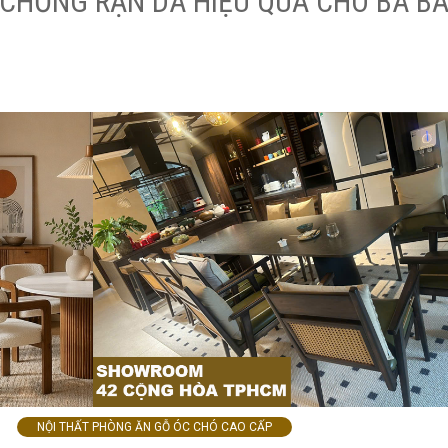
 CHỐNG RẠN DA HIỆU QUẢ CHO BÀ B
NỘI THẤT PHÒNG ĂN GỖ ÓC CHÓ CAO CẤP