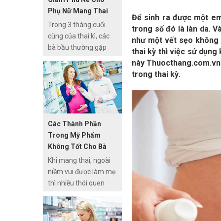
gian được cho là
Phụ Nữ Mang Thai
phương pháp cực kỳ
Để sinh ra được một em
Trong 3 tháng cuối
chính xác.
trong số đó là làn da. V
cùng của thai kì, các
như một vết sẹo không b
bà bầu thường gặp
thai kỳ thì việc sử dụng
phải hiện tượng phù
này Thuocthang.com.vn 
chân hay còn gọi là
trong thai kỳ.
“xuống máu chân”.
Đây là một hiện tượng
sinh lý bình thường khi
mang thai nhưng
Các Thành Phần
cũng gây ra không ít
Trong Mỹ Phẩm
khó khăn, bất tiện cho
Không Tốt Cho Bà
các mẹ. Thêm vào đó,
Bầu
Khi mang thai, ngoài
sưng phù có thể là tín
niềm vui được làm mẹ
hiệu ban đầu của tiền
thì nhiều thói quen
sản giật. Rất nguy
thường ngày bà bầu
hiểm nếu không được
phải tránh. Trong đó
điều trị kịp thời.
có thói quen dùng mỹ