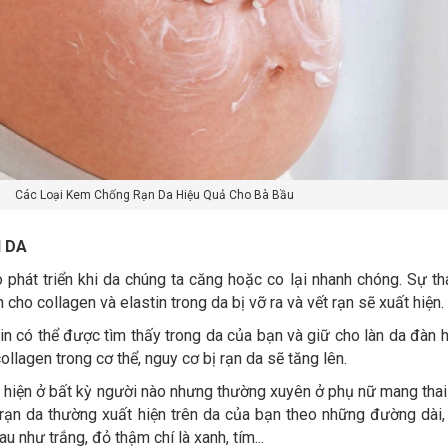
Các Loại Kem Chống Rạn Da Hiệu Quả Cho Bà Bầu
 DA
o phát triển khi da chúng ta căng hoặc co lại nhanh chóng. Sự th
 cho collagen và elastin trong da bị vỡ ra và vết rạn sẽ xuất hiện.
ein có thể được tìm thấy trong da của bạn và giữ cho làn da đàn h
llagen trong cơ thể, nguy cơ bị rạn da sẽ tăng lên. ​
ất hiện ở bất kỳ người nào nhưng thường xuyên ở phụ nữ mang thai 
t rạn da thường xuất hiện trên da của bạn theo những đường dài
u như trắng, đỏ thậm chí là xanh, tím...