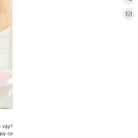
o vậy?
guy cơ