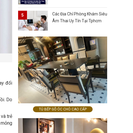
Các Địa Chỉ Phòng Khám Siêu
Âm Thai Uy Tín Tại Tphcm
ay đổi
ồi. Do
TỦ BẾP GỖ ÓC CHÓ CAO CẤP
và trẻ
, mỏng