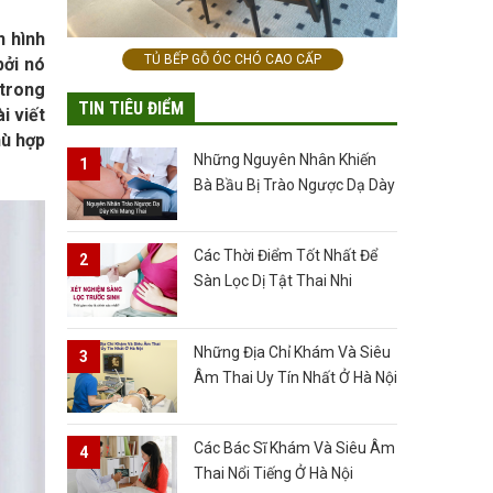
n hình
TỦ BẾP GỖ ÓC CHÓ CAO CẤP
bởi nó
 trong
TIN TIÊU ĐIỂM
i viết
hù hợp
Những Nguyên Nhân Khiến
Bà Bầu Bị Trào Ngược Dạ Dày
Các Thời Điểm Tốt Nhất Để
Sàn Lọc Dị Tật Thai Nhi
Những Địa Chỉ Khám Và Siêu
Âm Thai Uy Tín Nhất Ở Hà Nội
Các Bác Sĩ Khám Và Siêu Âm
Thai Nổi Tiếng Ở Hà Nội