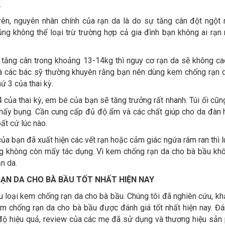
.
trên, nguyên nhân chính của rạn da là do sự tăng cân đột ngột
ũng không thể loại trừ trường hợp cả gia đình bạn không ai rạn
 tăng cân trong khoảng 13-14kg thì nguy cơ rạn da sẽ không ca
 và các bác sỹ thường khuyên rằng bạn nên dùng kem chống rạn 
ứ 3 của thai kỳ.
 của thai kỳ, em bé của bạn sẽ tăng trưởng rất nhanh. Túi ối cũng
thấy bụng. Cần cung cấp đủ độ ẩm và các chất giúp cho da đàn h
ất cứ lúc nào.
ủa bạn đã xuất hiện các vết rạn hoặc cảm giác ngứa râm ran thì l
g không còn mấy tác dụng. Vì kem chống rạn da cho bà bầu kh
ạn da.
ẠN DA CHO BÀ BẦU TỐT NHẤT HIỆN NAY
iều loại kem chống rạn da cho bà bầu. Chúng tôi đã nghiên cứu, kh
em chống rạn da cho bà bầu được đánh giá tốt nhất hiện nay. Đá
 độ hiệu quả, review của các mẹ đã sử dụng và thương hiệu sản