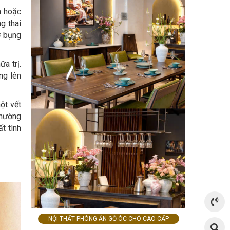
n hoặc
g thai
ở bụng
a trị.
ng lên
ột vết
thường
t tình
NỘI THẤT PHÒNG ĂN GỖ ÓC CHÓ CAO CẤP