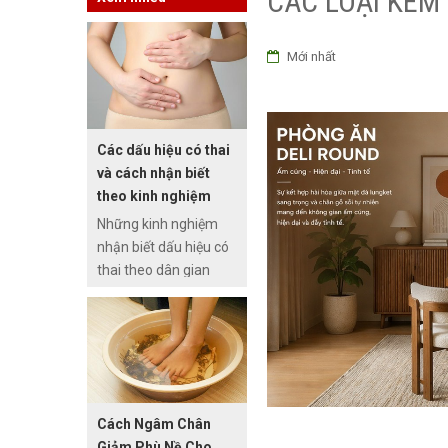
CÁC LOẠI KEM
Mới nhất
Các dấu hiệu có thai
và cách nhận biết
theo kinh nghiệm
dân gian
Những kinh nghiệm
nhận biết dấu hiệu có
thai theo dân gian
mặc dù chưa được
khoa học chứng minh
nhưng Với kinh
nghiệm của các bà
các mẹ ngày xưa,
Nhận biết những dấu
Cách Ngâm Chân
hiệu có thai theo dân
Giảm Phù Nề Cho