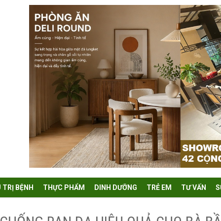
U TRỊ BỆNH
THỰC PHẨM
DINH DƯỠNG
TRẺ EM
TƯ VẤN
S