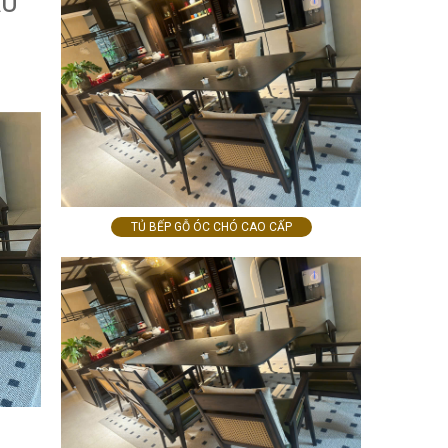
ẦU
TỦ BẾP GỖ ÓC CHÓ CAO CẤP