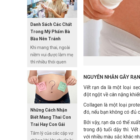
phẩm. Có những
thành phần mỹ phẩm
cần tránh khi mang
Danh Sách Các Chất
thai vì gây hại cho thai
Trong Mỹ Phẩm Bà
nhi.
Bầu Nên Tránh
Khi mang thai, ngoài
niềm vui được làm mẹ
thì nhiều thói quen
thường ngày bà bầu
phải tránh. Trong đó
NGUYÊN NHÂN GÂY RẠN
có thói quen dùng mỹ
Vết rạn da là một loại sẹ
phẩm. Có những
đột ngột về cân nặng khiến
thành phần mỹ phẩm
​Collagen là một loại prot
cần tránh khi mang
Những Cách Nhận
đó, nếu bạn không có đủ co
thai vì gây hại cho thai
Biết Mang Thai Con
nhi.
Bởi vậy, rạn da có thể xu
Trai Hay Con Gái
trong độ tuổi dậy thì. Vế
Tâm lý của các cặp vợ
với nhiều màu sắc khác nha