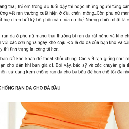
ng thai, trẻ em trong độ tuổi dậy thì hoặc những người tăng câ
ững vết rạn thường xuất hiện ở đùi, chân, mông...Còn phụ nữ man
uất hiện trên bất kỳ bộ phận nào của cơ thể. Nhưng nhiều nhất là 
 rạn da ở phụ nữ mang thai thường bị rạn da rất nặng và khó chữ
 với các cơn ngứa ngáy khó chịu. Đó là do da của bạn khô và că
thì tình trạng lại càng tệ hơn.
 bạn rất khó khăn để thoát khỏi chúng. Các vết rạn giống như m
bạn cho đến khi bạn già đi. Bởi vậy, bác sỹ và các chuyên gia 
nên sử dụng kem chống rạn da cho bà bầu để hạn chế tối đa nhấ
 CHỐNG RẠN DA CHO BÀ BẦU