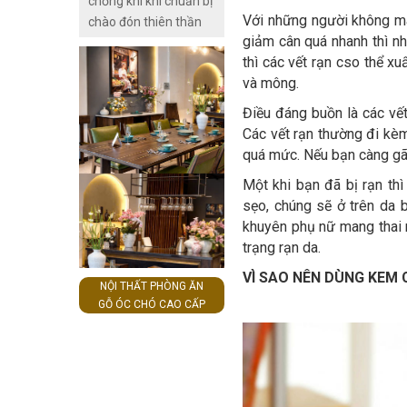
chồng khi khi chuẩn bị
Với những người không ma
chào đón thiên thần
giảm cân quá nhanh thì nh
nhỏ ra đời đều rất tò
thì các vết rạn cso thể x
mò và háo hức muốn
và mông.
biết liệu bé yêu nhà
mình là hoàng tử hay
Điều đáng buồn là các vết
công chúa. Vậy thai
Các vết rạn thường đi kèm
bao nhiêu tuần thì biết
quá mức. Nếu bạn càng gãy 
giới tính? Nhiều mẹ
Một khi bạn đã bị rạn thì
bầu cũng băn khoăn
sẹo, chúng sẽ ở trên da 
liệu mang thai 12 tuần
khuyên phụ nữ mang thai 
đã có thể nhận biệt
trạng rạn da.
giới tính thai nhi hay
chưa và thường tự dự
VÌ SAO NÊN DÙNG KEM
NỘI THẤT PHÒNG ĂN
đoán bằng những
GỖ ÓC CHÓ CAO CẤP
“mẹo” dân gian. Tuy
vậy, những quan niệm
dân gian này đôi khi
cũng không hoàn toàn
chính xác.