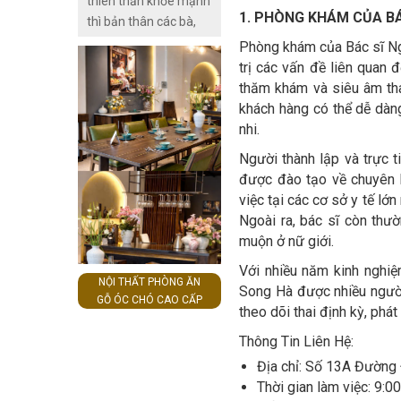
thiên thần khỏe mạnh
1. PHÒNG KHÁM CỦA BÁ
thực hiện tẩy nốt ruồi.
thì bản thân các bà,
các mẹ phải thường
Phòng khám của Bác sĩ Ng
xuyên đi khám thai
trị các vấn đề liên quan
định kì. Tuy nhiên, để
thăm khám và siêu âm tha
lựa chọn được những
khách hàng có thể dễ dàn
phòng khám với chất
nhi.
lượng tốt thì không
Người thành lập và trực 
phải là điều dễ dàng.
được đào tạo về chuyên
Những gợi ý dưới đây
việc tại các cơ sở y tế l
của
Ngoài ra, bác sĩ còn thư
Thuocthang.com.vn
muộn ở nữ giới.
sẽ giúp các mẹ bầu
lựa chọn được bác sĩ
Với nhiều năm kinh nghiệ
NỘI THẤT PHÒNG ĂN
khám và siêu âm thai
Song Hà được nhiều người
GỖ ÓC CHÓ CAO CẤP
phù hợp, trải qua 1
theo dõi thai định kỳ, phá
thai kỳ khỏe mạnh, an
Thông Tin Liên Hệ:
tâm và thoải mái
Địa chỉ: Số 13A Đường
nhất.
Thời gian làm việc: 9:0