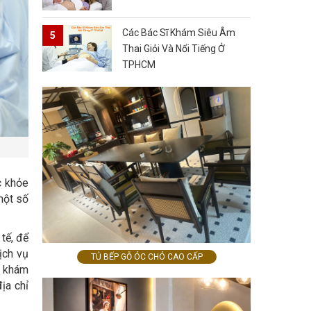
Các Bác Sĩ Khám Siêu Âm
Thai Giỏi Và Nổi Tiếng Ở
TPHCM
c khỏe
một số
tế, để
ịch vụ
TỦ BẾP GỖ ÓC CHÓ CAO CẤP
g khám
ịa chỉ