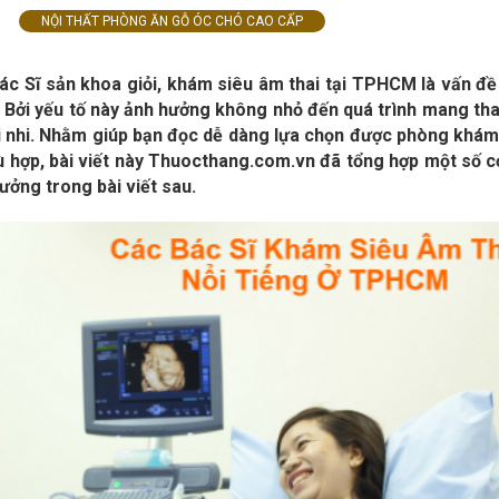
NỘI THẤT PHÒNG ĂN GỖ ÓC CHÓ CAO CẤP
c Sĩ sản khoa giỏi, khám siêu âm thai tại TPHCM là vấn đ
 Bởi yếu tố này ảnh hưởng không nhỏ đến quá trình mang tha
i nhi. Nhằm giúp bạn đọc dễ dàng lựa chọn được phòng khám
phù hợp, bài viết này Thuocthang.com.vn đã tổng hợp một số c
tưởng trong bài viết sau.