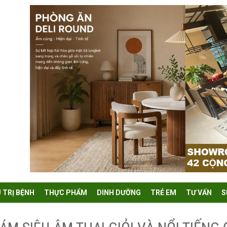
U TRỊ BỆNH
THỰC PHẨM
DINH DƯỠNG
TRẺ EM
TƯ VẤN
S