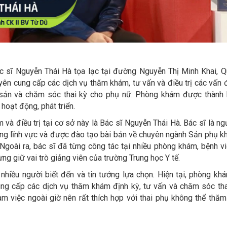
sĩ Nguyễn Thái Hà tọa lạc tại đường Nguyễn Thị Minh Khai, Q
n cung cấp các dịch vụ thăm khám, tư vấn và điều trị các vấn đ
sản và chăm sóc thai kỳ cho phụ nữ. Phòng khám được thành 
oạt động, phát triển.
 và điều trị tại cơ sở này là Bác sĩ Nguyễn Thái Hà. Bác sĩ là ng
ng lĩnh vực và được đào tạo bài bản về chuyên ngành Sản phụ kh
oài ra, bác sĩ đã từng công tác tại nhiều phòng khám, bệnh vi
ừng giữ vai trò giảng viên của trường Trung học Y tế.
nhiều người biết đến và tin tưởng lựa chọn. Hiện tại, phòng kh
ng cấp các dịch vụ thăm khám định kỳ, tư vấn và chăm sóc tha
m việc ngoài giờ nên rất thích hợp với thai phụ không thể thă