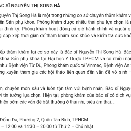
C SĨ NGUYỄN THỊ SONG HÀ
uyễn Thị Song Hà là một trong những cơ sở chuyên thăm khám v
 đến Sản phụ khoa. Phòng khám được nhiều thai phụ lựa chọn là 
i định kỳ. Phòng khám hoạt động cả giờ hành chính và ngoài g
g sắp xếp thời gian để thăm khám sức khỏe và kiểm tra sức khỏ
tiếp thăm khám tại cơ sở này là Bác sĩ Nguyễn Thị Song Hà. Bác
 khoa Sản phụ khoa tại Đại học Y Dược TPHCM và có nhiều n
ớn như Bệnh viện Từ Dũ, Phòng khám quốc tế Vinmec, Bệnh viện An 
ờng xuyên tham gia các hội thảo liên quan đến vấn đề vô sinh 
m, chuyên môn sâu và luôn tận tâm với bệnh nhân, Bác sĩ Nguy
 tin tưởng lựa chọn. Hiện tại, phòng khám của bác sĩ có dịch v
t hiện sớm các vấn đề bất thường ở thai nhi, siêu âm thai,…
 Đống Đa, Phường 2, Quận Tân Bình, TPHCM
0 – 12:00 và 14:30 – 20:00 từ Thứ 2 – Chủ nhật