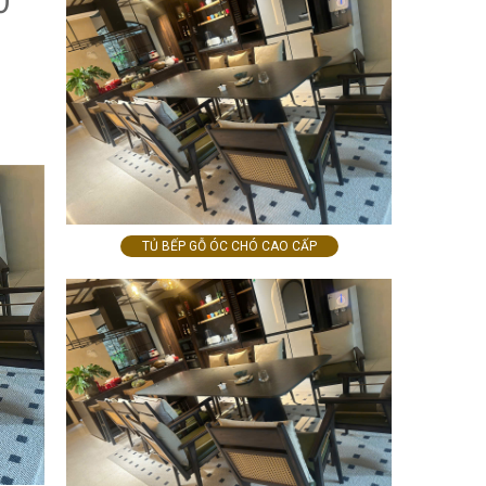
Ở
TỦ BẾP GỖ ÓC CHÓ CAO CẤP