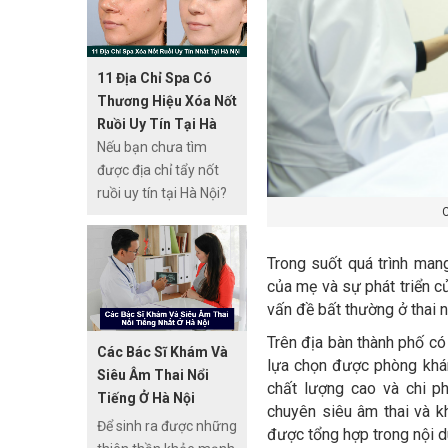
bảo an toàn, cần thực
tổng quát tốt nhất
hiện phương pháp này
TPHCM.
tại các cơ sở uy tín.
11 Địa Chỉ Spa Có
Nếu đang tìm kiếm địa
Thương Hiệu Xóa Nốt
chỉ cắt tuyến mồ hôi
Ruồi Uy Tín Tại Hà
nách an toàn tại
Nội
Nếu bạn chưa tìm
TPHCM, bạn có thể
được địa chỉ tẩy nốt
cân nhắc 1 trong
ruồi uy tín tại Hà Nội?
những gợi ý được tổng
C
Ở bài viết này,
hợp trong bài viết sau.
Thuocthang.com.vn
xin giời thiệu top
Trong suốt quá trình man
những địa chỉ tẩy nốt
của mẹ và sự phát triển củ
ruồi an toàn và tốt ở
vấn đề bất thường ở thai nh
Hà Nội. Đây là những
Trên địa bàn thành phố có
Các Bác Sĩ Khám Và
nhận định và đánh giá
lựa chọn được phòng khám 
Siêu Âm Thai Nổi
của các chuyên gia
chất lượng cao và chi 
Tiếng Ở Hà Nội
sau khi phỏng vấn,
chuyên siêu âm thai và k
khảo sát thực tế của
Để sinh ra được những
được tổng hợp trong nội d
người bệnh, chị em đã