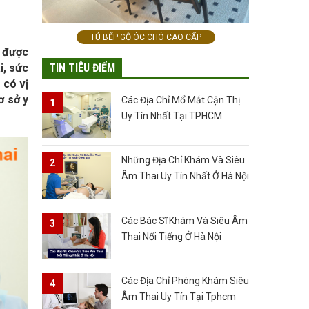
TỦ BẾP GỖ ÓC CHÓ CAO CẤP
ề được
TIN TIÊU ĐIỂM
i, sức
 có vị
ơ sở y
Các Địa Chỉ Mổ Mắt Cận Thị
Uy Tín Nhất Tại TPHCM
Những Địa Chỉ Khám Và Siêu
Âm Thai Uy Tín Nhất Ở Hà Nội
Các Bác Sĩ Khám Và Siêu Âm
Thai Nổi Tiếng Ở Hà Nội
Các Địa Chỉ Phòng Khám Siêu
Âm Thai Uy Tín Tại Tphcm