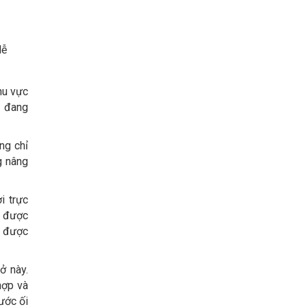
lễ
hu vực
à đang
ng chỉ
g nâng
i trực
ĩ được
n được
ở này.
hợp và
ước ối