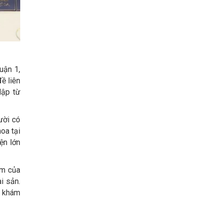
uận 1,
ề liên
lập từ
ười có
oa tại
ện lớn
ám của
i sản.
m khám