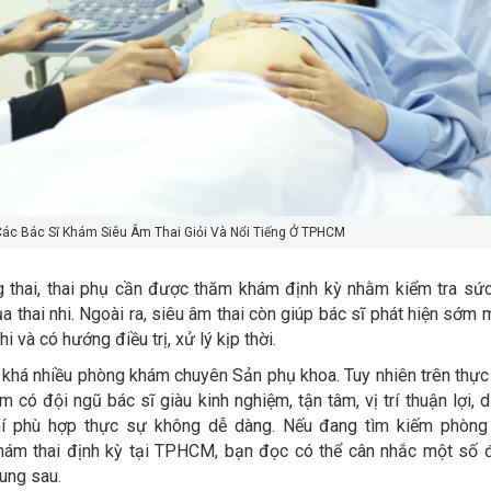
ác Bác Sĩ Khám Siêu Âm Thai Giỏi Và Nổi Tiếng Ở TPHCM
g thai, thai phụ cần được thăm khám định kỳ nhằm kiểm tra sứ
a thai nhi. Ngoài ra, siêu âm thai còn giúp bác sĩ phát hiện sớm 
i và có hướng điều trị, xử lý kịp thời.
 khá nhiều phòng khám chuyên Sản phụ khoa. Tuy nhiên trên thực 
có đội ngũ bác sĩ giàu kinh nghiệm, tận tâm, vị trí thuận lợi, d
phí phù hợp thực sự không dễ dàng. Nếu đang tìm kiếm phòn
hám thai định kỳ tại TPHCM, bạn đọc có thể cân nhắc một số đ
ung sau.