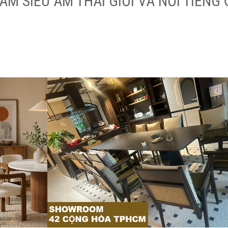
ÁM SIÊU ÂM THAI GIỎI VÀ NỔI TIẾNG 