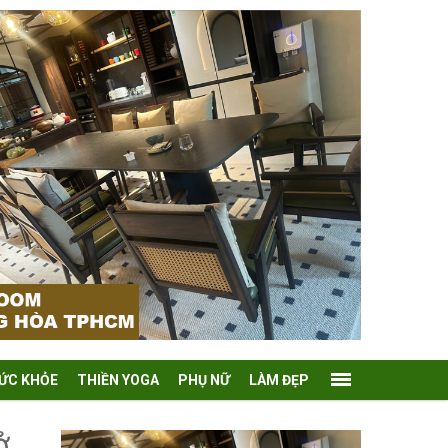
ỨC KHỎE
THIỀN YOGA
PHỤ NỮ
LÀM ĐẸP