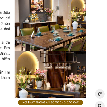
à điều
nơi để
iờ nên
e thai
 sĩ đã
ăm làm
Sinh,…
– hiếm
ễn Thị
ụ khám
NỘI THẤT PHÒNG ĂN GỖ ÓC CHÓ CAO CẤP