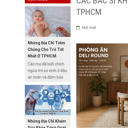
CÁC BÁC SĨ KH
TPHCM
Mới nhất
Những Địa Chỉ Tiêm
Chủng Cho Trẻ Tốt
Nhất Ở TPHCM
Các mẹ đã biết chích
ngừa trẻ sơ sinh ở đâu
an toàn và đảm bảo
chất lượng phòng
bệnh hay chưa ? Việc
tiêm chủng đầy đủ
cũng như khoa học có
tác dụng bảo vệ bé
yêu trước rất nhiều
Những Địa Chỉ Khám
căn bệnh và hội chứng
Sức Khỏe Tổng Quát