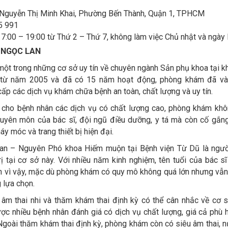
 Nguyễn Thị Minh Khai, Phường Bến Thành, Quận 1, TPHCM
5 991
17:00 – 19:00 từ Thứ 2 – Thứ 7, không làm việc Chủ nhật và ngày 
 NGỌC LAN
ột trong những cơ sở uy tín về chuyên ngành Sản phụ khoa tại k
từ năm 2005 và đã có 15 năm hoạt động, phòng khám đã v
cấp các dịch vụ khám chữa bệnh an toàn, chất lượng và uy tín.
ho bệnh nhân các dịch vụ có chất lượng cao, phòng khám khô
chuyên môn của bác sĩ, đội ngũ điều dưỡng, y tá mà còn cố gắn
y móc và trang thiết bị hiện đại.
an – Nguyên Phó khoa Hiếm muộn tại Bệnh viện Từ Dũ là ngườ
ị tại cơ sở này. Với nhiều năm kinh nghiệm, tên tuổi của bác s
ính vì vậy, mặc dù phòng khám có quy mô không quá lớn nhưng vẫ
 lựa chọn.
âm thai nhi và thăm khám thai định kỳ có thể cân nhắc về cơ s
 nhiều bệnh nhân đánh giá có dịch vụ chất lượng, giá cả phù 
. Ngoài thăm khám thai định kỳ, phòng khám còn có siêu âm thai, n