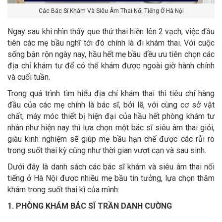
Các Bác Sĩ Khám Và Siêu Âm Thai Nổi Tiếng Ở Hà Nội
Ngay sau khi nhìn thấy que thử thai hiện lên 2 vạch, việc đầu
tiên các mẹ bầu nghĩ tới đó chính là đi khám thai. Với cuộc
sống bận rộn ngày nay, hầu hết mẹ bầu đều ưu tiên chọn các
địa chỉ khám tư để có thể khám được ngoài giờ hành chính
và cuối tuần.
Trong quá trình tìm hiểu địa chỉ khám thai thì tiêu chí hàng
đầu của các mẹ chính là bác sĩ, bởi lẽ, với cùng cơ sở vật
chất, máy móc thiết bị hiện đại của hầu hết phòng khám tư
nhân như hiện nay thì lựa chọn một bác sĩ siêu âm thai giỏi,
giàu kinh nghiệm sẽ giúp mẹ bầu hạn chế được các rủi ro
trong suốt thai kỳ cũng như thời gian vượt cạn và sau sinh.
Dưới đây là danh sách các bác sĩ khám và siêu âm thai nổi
tiếng ở Hà Nội được nhiều mẹ bầu tin tưởng, lựa chọn thăm
khám trong suốt thai kì của mình:
1. PHÒNG KHÁM BÁC SĨ TRẦN DANH CƯỜNG