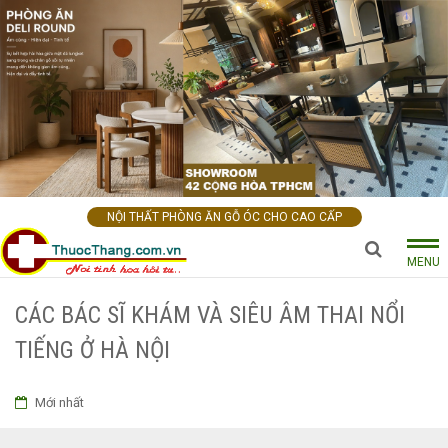
NỘI THẤT PHÒNG ĂN GỖ ÓC CHO CAO CẤP
MENU
CÁC BÁC SĨ KHÁM VÀ SIÊU ÂM THAI NỔI
TIẾNG Ở HÀ NỘI
Mới nhất