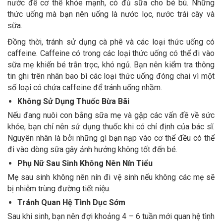
nước để cơ thể khỏe mạnh, có đủ sữa cho bé bú. Những
thức uống mà bạn nên uống là nước lọc, nước trái cây và
sữa.
Đồng thời, tránh sử dụng cà phê và các loại thức uống có
caffeine. Caffeine có trong các loại thức uống có thể đi vào
sữa mẹ khiến bé trằn trọc, khó ngủ. Bạn nên kiểm tra thông
tin ghi trên nhãn bao bì các loại thức uống đóng chai vì một
số loại có chứa caffeine để tránh uống nhầm.
Không Sử Dụng Thuốc Bừa Bãi
Nếu đang nuôi con bằng sữa mẹ và gặp các vấn đề về sức
khỏe, bạn chỉ nên sử dụng thuốc khi có chỉ định của bác sĩ.
Nguyên nhân là bởi những gì bạn nạp vào cơ thể đều có thể
đi vào dòng sữa gây ảnh hưởng không tốt đến bé.
Phụ Nữ Sau Sinh Không Nên Nín Tiểu
Mẹ sau sinh không nên nín đi vệ sinh nếu không các mẹ sẽ
bị nhiễm trùng đường tiết niệu.
Tránh Quan Hệ Tình Dục Sớm
Sau khi sinh, bạn nên đợi khoảng 4 – 6 tuần mới quan hệ tình