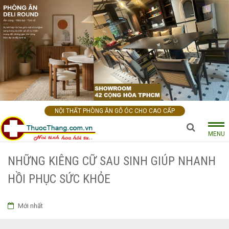
NỘI THẤT PHÒNG ĂN GỖ ÓC CHO CAO CẤP
MENU
NHỮNG KIÊNG CỮ SAU SINH GIÚP NHANH
HỒI PHỤC SỨC KHỎE
Mới nhất