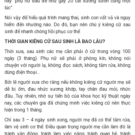
hay “phụ nữ đau đẻ như gãy 20 cái xương sườn cùng một
lúc”.
Nói vậy để hiểu quá trình mang thai, sinh con vất vả và nguy
hiểm đến nhường nào. Do đó, bạn nên chú ý kiêng cữ sau
sinh để nhanh chóng hồi phục cơ thể.
THỜI GIAN KIÊNG CỮ SAU SINH LÀ BAO LÂU?
Thời xưa, sau sinh các mẹ cần phải ở cữ trong vòng 100
ngày (3 tháng). Phụ nữ sẽ phải ở phòng kín, không nói
chuyện với người lạ, không đọc sách, không tắm rửa, không
dùng điện thoại…
Bởi lẽ người xưa cho rằng nếu không kiêng cữ người mẹ sẽ
dễ bị ốm, đau nhức xương khớp, tay chân đau mỏi, nhức
đầu…Tuy nhiên, nhờ sự tiến bộ của khoa học kỹ thuật ngày
nay, các chuyên gia đã chứng minh việc kiêng cữ nên thực
hiện trong 1 tháng.
Chỉ sau 3 – 4 ngày sinh xong, người mẹ đã có thể tắm rửa,
làm vệ sinh cơ thể. Điều quan trọng người mẹ cần làm đó là
tránh vận động, tránh làm việc nặng, tránh quan hệ, tránh