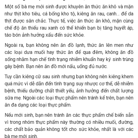
Một số bà mẹ mới sinh được khuyên ăn thức ăn khô và mặn
như thịt kho tiêu, cá bống kho tộ, kiêng ăn rau, canh… để da
thịt được săn chắc. Thực tế, việc ăn thức ăn khô, mặn cùng
chế độ ăn thiếu rau xanh có thể khiến bạn bị tăng huyết áp,
táo bón ảnh hưởng xấu đến sức khỏe.
Ngoài ra, bạn không nên ăn đồ lạnh, thức ăn lên men như
các loại dưa muối hay thức ăn để qua đêm, không ăn đồ
sống nhằm hạn chế tình trạng nhiễm khuẩn hay ký sinh trùng
gây bệnh. Bạn nên ăn đồ mới nấu, uống đủ nước.
Tuy cần kiêng cữ sau sinh nhưng bạn không nên kiêng khem
quá mức vì dễ dẫn đến tình trạng suy nhược cơ thể, dễ nhiễm
bệnh, thiếu dưỡng chất thiết yếu, ảnh hưởng đến chất lượng
sữa mẹ. Ngoài các loại thực phẩm nên tránh kể trên, bạn nên
ăn đa dạng các loại thực phẩm.
Nếu mới sinh, bạn nên tránh ăn các thực phẩm chế biến sẵn
vì trong nhóm thực phẩm này thường có nhiều muối, đường,
các chất bảo quản không tốt cho sức khỏe, nhất là với các
bà mẹ mới sinh.