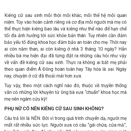
Kiêng cữ sau sinh mỗi thời mỗi khác, mỗi thế hệ mỗi quan
niệm. Tùy vào hoàn cảnh riêng và cơ địa mỗi người mà mẹ có
thể thực hiện kiêng bao lâu và kiêng như thế nào để hạn chế
tối đa ảnh hưởng tới sức khỏe bản thân. Tuy nhiên cần đảm
bảo yếu tố đúng khoa học đảm bảo an toàn cho mẹ. Thời nay
ai còn nằm than, ai còn kiêng ở nhà 3 tháng 10 ngày? Hẳn
nhiều bà mẹ hiện đại đã từng đặt ra những câu hỏi như vậy
về vấn đề kiêng cữ sau sinh. Thực ra không ai bắt mẹ phải
theo quan điểm Á Đông hoàn toàn hay Tây hóa là sai. Ngày
nay, chuyện ở cữ đã thoải mái hơn xưa.
Tuy vậy, theo một cách nghĩ nào đó, thuộc về truyền thống
vẫn có những lời khuyên từ ông bà xưa “chuẩn” khoa học mà
mẹ nên ngâm cứu kỹ!
PHỤ NỮ CÓ NÊN KIÊNG CỮ SAU SINH KHÔNG?
Câu trả lời là NÊN. Bởi vì trong quá trình chuyển dạ, người mẹ
mất rất nhiều sức lực. Người xưa có câu “gái chửa, cửa mả”,