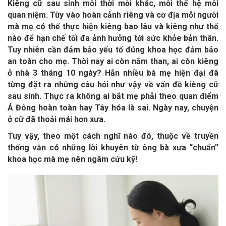
Kiêng cữ sau sinh mỗi thời mỗi khác, mỗi thế hệ mỗi
quan niệm. Tùy vào hoàn cảnh riêng và cơ địa mỗi người
mà mẹ có thể thực hiện kiêng bao lâu và kiêng như thế
nào để hạn chế tối đa ảnh hưởng tới sức khỏe bản thân.
Tuy nhiên cần đảm bảo yếu tố đúng khoa học đảm bảo
an toàn cho mẹ. Thời nay ai còn nằm than, ai còn kiêng
ở nhà 3 tháng 10 ngày? Hẳn nhiều bà mẹ hiện đại đã
từng đặt ra những câu hỏi như vậy về vấn đề kiêng cữ
sau sinh. Thực ra không ai bắt mẹ phải theo quan điểm
Á Đông hoàn toàn hay Tây hóa là sai. Ngày nay, chuyện
ở cữ đã thoải mái hơn xưa.
Tuy vậy, theo một cách nghĩ nào đó, thuộc về truyền
thống vẫn có những lời khuyên từ ông bà xưa “chuẩn”
khoa học mà mẹ nên ngâm cứu kỹ!