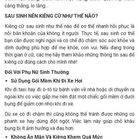
căng thẳng, lo lắng…
SAU SINH NÊN KIÊNG CỮ NHƯ THẾ NÀO?
Kiêng cữ sau sinh như thế nào để cơ thể nhanh hồi phục là
nỗi băn khoăn của không ít người. Thực tế, sau sinh cơ thể
bạn cần được nghỉ ngơi và có chế độ chăm sóc sức khỏe và
dinh dưỡng phù hợp để mẹ khỏe, con vui. Nếu đang trong
thời gian ở cữ, các mẹ hãy tham khảo những thông tin sau để
kiêng cữ đúng cách cho mình nhé!
Đối Với Phụ Nữ Sinh Thường
Sử Dụng Gối Mềm Khi Đi Xe Hơi
Khi đi taxi hay đi ô-tô từ bệnh viện về nhà hoặc di chuyển ra
ngoài khi có việc gấp mẹ nên đặt một chiếc gối mềm ở dưới
bụng để giảm cơn nhói khi đi xe.
Dù xe có đi chậm thì cũng không thể tránh được những cú
phanh xe hay dừng đột ngột. Việc làm này giúp chỗ khâu
bụng bị ít ảnh hưởng và đau hơn.
Không Ăn Mặn Và Kiêng Khem Quá Mức