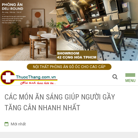
NỘI THẤT PHÒNG ĂN GỖ ÓC CHO CAO CẤP
MENU
CÁC MÓN ĂN SÁNG GIÚP NGƯỜI GẦY
TĂNG CÂN NHANH NHẤT
Mới nhất