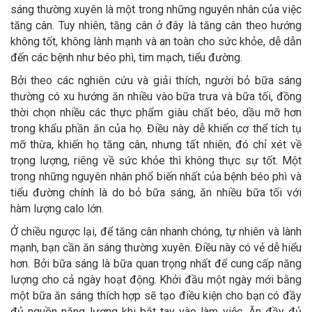
sáng thường xuyên là một trong những nguyên nhân của việc
tăng cân. Tuy nhiên, tăng cân ở đây là tăng cân theo hướng
không tốt, không lành mạnh và an toàn cho sức khỏe, dễ dẫn
đến các bệnh như béo phì, tim mạch, tiểu đường.
Bởi theo các nghiên cứu và giải thích, người bỏ bữa sáng
thường có xu hướng ăn nhiều vào bữa trưa và bữa tối, đồng
thời chọn nhiều các thực phẩm giàu chất béo, dầu mỡ hơn
trong khẩu phần ăn của họ. Điều này dễ khiến cơ thể tích tụ
mỡ thừa, khiến họ tăng cân, nhưng tất nhiên, đó chỉ xét về
trọng lượng, riêng về sức khỏe thì không thực sự tốt. Một
trong những nguyên nhân phổ biến nhất của bệnh béo phì và
tiểu đường chính là do bỏ bữa sáng, ăn nhiều bữa tối với
hàm lượng calo lớn.
Ở chiều ngược lại, để tăng cân nhanh chóng, tự nhiên và lành
mạnh, bạn cần ăn sáng thường xuyên. Điều này có vẻ dễ hiểu
hơn. Bởi bữa sáng là bữa quan trọng nhất để cung cấp năng
lượng cho cả ngày hoạt động. Khởi đầu một ngày mới bằng
một bữa ăn sáng thích hợp sẽ tạo điều kiện cho bạn có đầy
đủ nguồn năng lượng khi bắt tay vào làm việc. Ăn đầy đủ