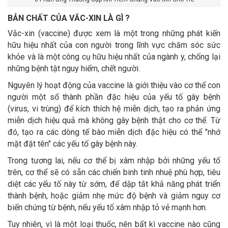
BẢN CHẤT CỦA VẮC-XIN LÀ GÌ ?
Vắc-xin (vaccine) được xem là một trong những phát kiến
hữu hiệu nhất của con người trong lĩnh vực chăm sóc sức
khỏe và là một công cụ hữu hiệu nhất của ngành y, chống lại
những bệnh tật nguy hiểm, chết người.
Nguyên lý hoạt động của vaccine là giới thiệu vào cơ thể con
người một số thành phần đặc hiệu của yếu tố gây bệnh
(virus, vi trùng) để kích thích hệ miễn dịch, tạo ra phản ứng
miễn dịch hiệu quả mà không gây bệnh thật cho cơ thể. Từ
đó, tạo ra các dòng tế bào miễn dịch đặc hiệu có thể "nhớ
mặt đặt tên" các yếu tố gây bệnh này.
Trong tương lai, nếu cơ thể bị xâm nhập bởi những yếu tố
trên, cơ thể sẽ có sẵn các chiến binh tinh nhuệ phù hợp, tiêu
diệt các yếu tố này từ sớm, để dập tắt khả năng phát triển
thành bệnh, hoặc giảm nhẹ mức độ bệnh và giảm nguy cơ
biến chứng từ bệnh, nếu yếu tố xâm nhập tỏ vẻ mạnh hơn.
Tuy nhiên, vì là một loại thuốc, nên bất kì vaccine nào cũng