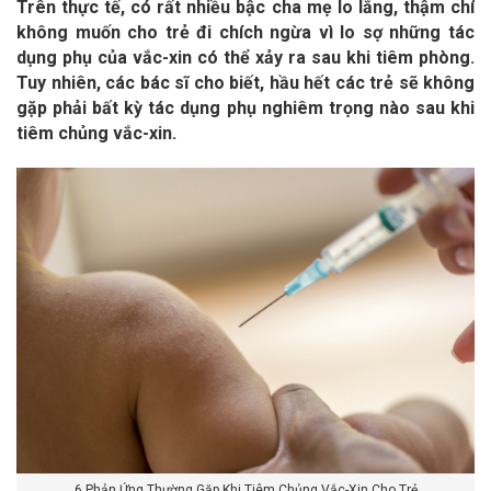
Trên thực tế, có rất nhiều bậc cha mẹ lo lắng, thậm chí
không muốn cho trẻ đi chích ngừa vì lo sợ những tác
dụng phụ của vắc-xin có thể xảy ra sau khi tiêm phòng.
Tuy nhiên, các bác sĩ cho biết, hầu hết các trẻ sẽ không
gặp phải bất kỳ tác dụng phụ nghiêm trọng nào sau khi
tiêm chủng vắc-xin.
6 Phản Ứng Thường Gặp Khi Tiêm Chủng Vắc-Xin Cho Trẻ