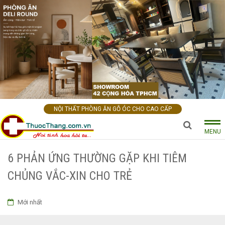
NỘI THẤT PHÒNG ĂN GỖ ÓC CHO CAO CẤP
MENU
6 PHẢN ỨNG THƯỜNG GẶP KHI TIÊM
CHỦNG VẮC-XIN CHO TRẺ
Mới nhất