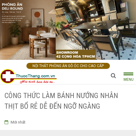
NỘI THẤT PHÒNG ĂN GỖ ÓC CHO CAO CẤP
MENU
CÔNG THỨC LÀM BÁNH NƯỚNG NHÂN
THỊT BỔ RẺ DỄ ĐẾN NGỠ NGÀNG
Mới nhất