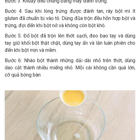
Bước 3: Khuấy đều chúng bằng máy đánh trứng.
Bước 4: Sau khi lòng trứng được đánh tan, rây bột mì ít
gluten đã chuẩn bị vào tô. Dùng đũa trộn đều hỗn hợp bột và
trứng, đợi đến khi bột nở và không còn bột khô.
Bước 5: Đổ bột đã trộn lên thớt sạch, đeo bao tay và dùng
tay giữ khối bột thật chặt, dùng tay ấn và lăn luân phiên cho
đến khi bột mịn và mềm.
Bước 6: Nhào bột thành những dải dài nhỏ trên thớt, dùng
dao cắt thành nhiều miếng nhỏ. Mỗi cái không cần quá lớn,
cỡ quả bóng bàn