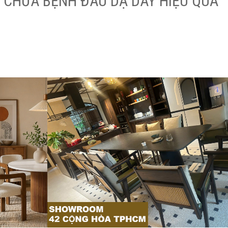
 CHỮA BỆNH ĐAU DẠ DÀY HIỆU QUẢ