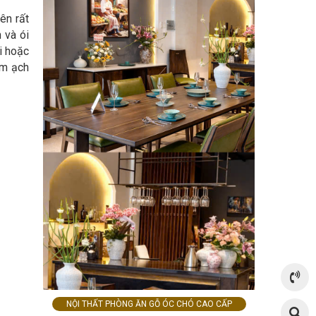
ên rất
 và ói
i hoặc
ậm ạch
NỘI THẤT PHÒNG ĂN GỖ ÓC CHÓ CAO CẤP