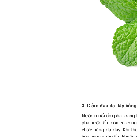
3. Giảm đau dạ dày bằn
Nước muối ấm pha loãng th
pha nước ấm còn có công d
chức năng dạ dày. Khi th
hòa cùng nước ấm khuấy đ