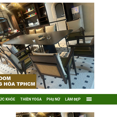
ỨC KHỎE
THIỀN YOGA
PHỤ NỮ
LÀM ĐẸP