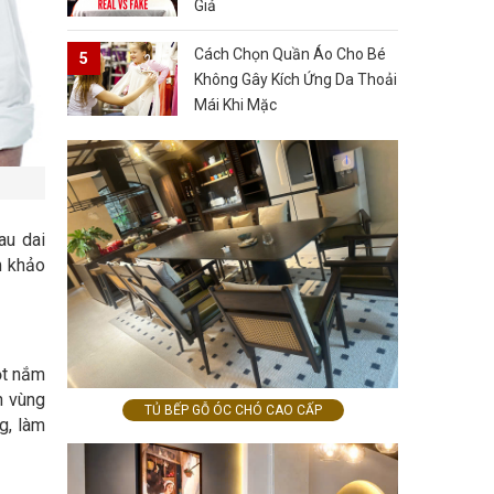
Giả
Cách Chọn Quần Áo Cho Bé
Không Gây Kích Ứng Da Thoải
Mái Khi Mặc
au dai
m khảo
ột nắm
n vùng
TỦ BẾP GỖ ÓC CHÓ CAO CẤP
g, làm