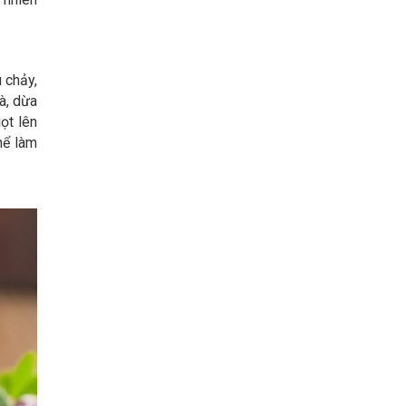
 chảy,
là, dừa
ọt lên
hể làm