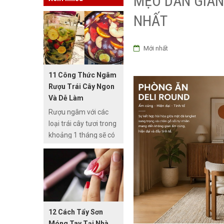
MẸO DÂN GIAN
NHẤT
Mới nhất
11 Công Thức Ngâm
Rượu Trái Cây Ngon
Và Dễ Làm
Rượu ngâm với các
loại trái cây tươi trong
khoảng 1 tháng sẽ có
vị thơm nồng nàn và vị
ngọt tự nhiên. Vị ngọt
chính là lượng nước
được tiết ra từ trái cây
kết hợp với vị cay nồng
của rượu nên rất dễ
12 Cách Tẩy Sơn
uống. So với các loại
Móng Tay Tại Nhà