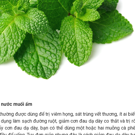
g nước muối ấm
ường được dùng để trị viêm họng, sát trùng vết thương, ít ai biế
ụng làm sạch đường ruột, giảm cơn đau dạ dày co thắt và trị rố
ấy cơn đau dạ dày, bạn có thể dùng một hoặc hai muỗng cà ph
ều để uống. Tuy đơn giản nhưng đây là cách giảm đau dạ dày tự