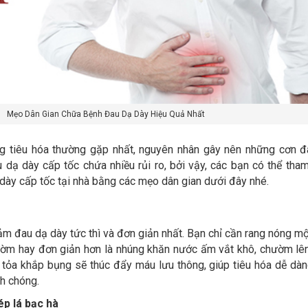
Mẹo Dân Gian Chữa Bệnh Đau Dạ Dày Hiệu Quả Nhất
g tiêu hóa thường gặp nhất, nguyên nhân gây nên những cơn đ
 dạ dày cấp tốc chứa nhiều rủi ro, bởi vậy, các bạn có thể tha
dày cấp tốc tại nhà bằng các mẹo dân gian dưới đây nhé.
ảm đau dạ dày tức thì và đơn giản nhất. Bạn chỉ cần rang nóng m
ườm hay đơn giản hơn là nhúng khăn nước ấm vắt khô, chườm lê
 tỏa khắp bụng sẽ thúc đẩy máu lưu thông, giúp tiêu hóa dễ dàn
h chóng.
ép lá bạc hà