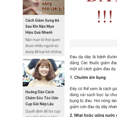
phải không nào ?
Những chiếc lông trên
da vừa thiếu thẩm mỹ
Cách Giảm Sưng Đỏ
vừa khiến bạn tự ti vì
Sau Khi Nặn Mụn
thế bạn thường nghĩ
Hiệu Quả Nhanh
ngay tới chiếc dao cạo
Nặn mụn là thói quen
để loại bỏ chúng ngay
được nhiều người sử
lập tức. Nhưng đây là
dụng để loại bỏ những
cách làm không tốt
Đau dạ dày là bệnh đườn
nốt mụn một cách
cho làn da của chúng
dẳng. Các thuốc giảm đau
nhanh chóng nhưng
ta, dùng dao cạo có
một số cách giảm đau dạ 
nó lại khiến da mặt
thể gây tổn thương và
không chỉ dễ sưng đỏ,
để lại sẹo trên da. Vì
1. Chườm ấm bụng
đau rát khi nặn mụn
thế ngày càng nhiều
sai cách mà ngay cả
người sử dụng
Đây có thể xem là cách gi
Hướng Dẫn Cách
khi bạn nặn mụn đúng
phương pháp waxing
dùng vải sạch bọc lại ch
Chăm Sóc Tóc Uốn
cách thì da vẫn dễ bị
hay còn gọi wax lông
bụng bị đau. Hơi nóng lan
Cụp Giữ Nếp Lâu
sưng viêm.
với những công thức
giảm cơn đau dạ dày nhan
Quyết định để tóc cụp
wax lông tại nhà vừa
2. Nhai hoặc uống nước 