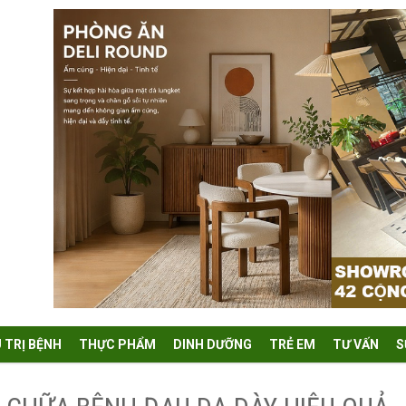
U TRỊ BỆNH
THỰC PHẨM
DINH DƯỠNG
TRẺ EM
TƯ VẤN
S