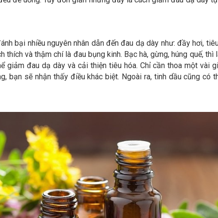
nh bại nhiều nguyên nhân dẫn đến đau dạ dày như: đầy hơi, tiêu
h thích và thậm chí là đau bụng kinh. Bạc hà, gừng, húng quế, thì 
hể giảm đau dạ dày và cải thiện tiêu hóa. Chỉ cần thoa một vài gi
, bạn sẽ nhận thấy điều khác biệt. Ngoài ra, tinh dầu cũng có t