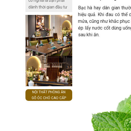
có nghĩa là bạn phải
mang tới hiệu quả triệt
dành thời gian đầu tư
Bạc hà hay dân gian thườn
lông tốt mà còn đảm
chăm sóc cho mái tóc
hiệu quả. Khi đau có thể
bảo độ an toàn cho
của mình hơn hẳn so
mửa, cũng như khắc phục c
làn da của bạn đó.
với những loại tóc bình
ép lấy nước cốt dùng uốn
thường. Chỉ cần lơ là
sau khi ăn.
một chút là mái tóc sẽ
xơ rối, lòa xòa nhìn
mất thẩm mỹ.
NỘI THẤT PHÒNG ĂN
GỖ ÓC CHÓ CAO CẤP