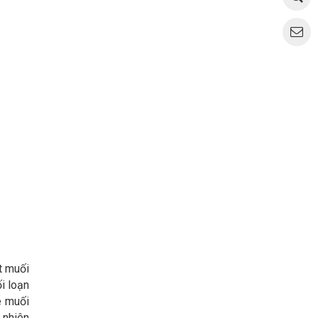
t muối
i loạn
ê muối
 nhiên