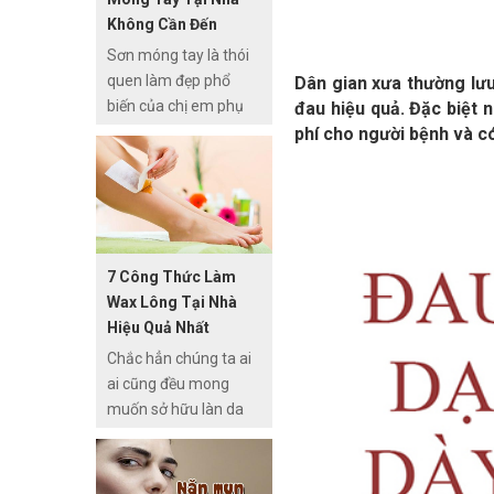
rượu khác, cách làm
Không Cần Đến
rượu trái cây có độ
Acetone
Sơn móng tay là thói
cồn nhẹ, lại không sử
quen làm đẹp phổ
Dân gian xưa thường lưu
dụng thêm bất cứ
biến của chị em phụ
đau hiệu quả. Đặc biệt n
chất hóa học nào nên
nữ và vì vậy tẩy sơn
phí cho người bệnh và có
rất an toàn và sử
móng tay cũng trở
dụng được cho nhiều
thành một trong
đối tượng khác nhau.
những việc không thể
thiếu trong quy trình
này. Ngoài acetone,
7 Công Thức Làm
sử dụng các nguyên
Wax Lông Tại Nhà
liệu quen thuộc có sẵn
Hiệu Quả Nhất
trong nhà cũng là
Chắc hẳn chúng ta ai
cách tẩy sơn móng
ai cũng đều mong
tay an toàn và hiệu
muốn sở hữu làn da
quả mà bạn có thể áp
mịn màng, sạch sẽ,
dụng để “chữa cháy”
khỏe mạnh và không
trong những trường
có chiếc lông xấu xí
hợp cần thiết.