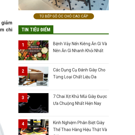
TỦ BẾP GỖ ÓC CHÓ CAO CẤP
y giảm
TIN TIÊU ĐIỂM
ém chi
Bệnh Vảy Nến Kiêng Ăn Gì Và
Nên Ăn Gì Nhanh Khỏi Nhất
Các Dụng Cụ Đánh Giày Cho
Từng Loại Chất Liệu Da
7 Chai Xịt Khử Mùi Giày Được
Ưa Chuộng Nhất Hiện Nay
Kinh Nghiệm Phân Biệt Giày
Thể Thao Hàng Hiệu Thật Và