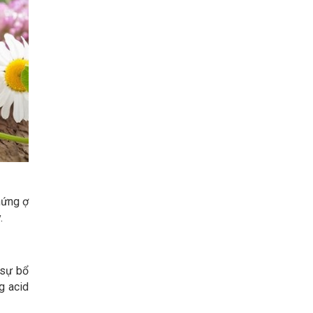
hứng ợ
y.
 sự bổ
g acid