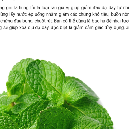
g gọi là húng lủi là loại rau gia vị giúp giảm đau dạ dày tự nhi
 dùng lấy nước ép uống nhằm giảm các chứng khó tiêu, buồn nôn
hứng đau bụng, chuột rút. Bạn có thể dùng lá bạc hà để nhai tươ
g sẽ giúp xoa dịu dạ dày, đặc biệt là giảm cảm giác đầy bụng, 