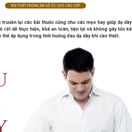
NỘI THẤT PHÒNG ĂN GỖ ÓC CHÓ CAO CẤP
 truuền lại các bài thuốc cũng như các mẹo hay giúp dạ dà
ó rất dễ thực hiện, khá an toàn, tiện lợi và không gây tốn k
 thể áp dụng trong tình huống đau dạ dày khi cần thiết.