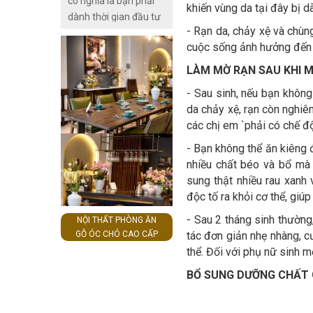
có nghĩa là bạn phải
mang tới hiệu quả triệt
khiến vùng da tại đây bị d
dành thời gian đầu tư
lông tốt mà còn đảm
- Rạn da, chảy xệ và chùn
chăm sóc cho mái tóc
bảo độ an toàn cho
cuộc sống ảnh hưởng đến t
của mình hơn hẳn so
làn da của bạn đó.
với những loại tóc bình
LÀM MỜ RẠN SAU KHI M
thường. Chỉ cần lơ là
- Sau sinh, nếu bạn không
một chút là mái tóc sẽ
da chảy xệ, rạn còn nghiêm
xơ rối, lòa xòa nhìn
các chị em `phải có chế độ
mất thẩm mỹ.
- Bạn không thể ăn kiêng
nhiều chất béo và bổ mà 
sung thật nhiều rau xanh
độc tố ra khỏi cơ thể, giú
- Sau 2 tháng sinh thường
NỘI THẤT PHÒNG ĂN
GỖ ÓC CHÓ CAO CẤP
tác đơn giản nhẹ nhàng, c
thể. Đối với phụ nữ sinh m
BỔ SUNG DƯỠNG CHẤT 