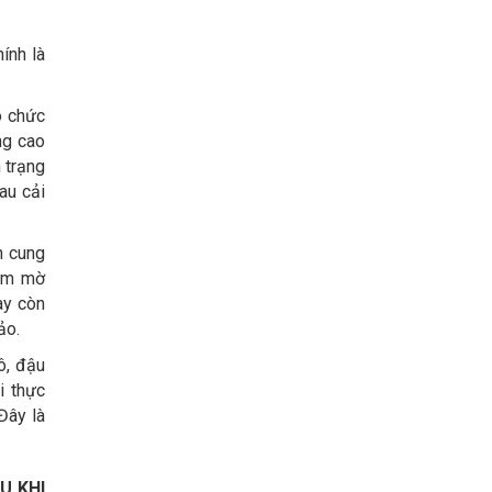
ính là
ó chức
ng cao
 trạng
au cải
n cung
làm mờ
ày còn
ảo.
ô, đậu
i thực
Đây là
U KHI