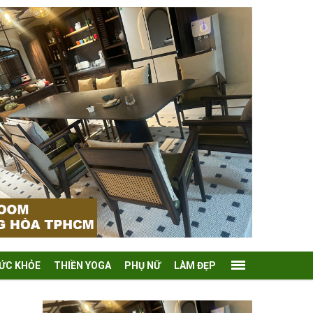
ỨC KHỎE
THIỀN YOGA
PHỤ NỮ
LÀM ĐẸP