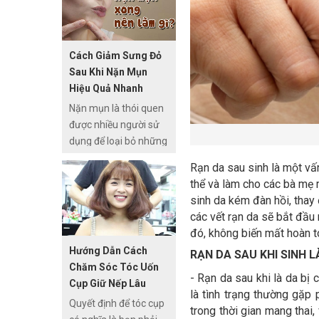
phải không nào ?
Những chiếc lông trên
da vừa thiếu thẩm mỹ
Cách Giảm Sưng Đỏ
vừa khiến bạn tự ti vì
Sau Khi Nặn Mụn
thế bạn thường nghĩ
Hiệu Quả Nhanh
ngay tới chiếc dao cạo
Nặn mụn là thói quen
để loại bỏ chúng ngay
được nhiều người sử
lập tức. Nhưng đây là
dụng để loại bỏ những
cách làm không tốt
nốt mụn một cách
cho làn da của chúng
Rạn da sau sinh là một vấ
nhanh chóng nhưng
ta, dùng dao cạo có
thể và làm cho các bà mẹ m
nó lại khiến da mặt
thể gây tổn thương và
sinh da kém đàn hồi, thay 
không chỉ dễ sưng đỏ,
để lại sẹo trên da. Vì
các vết rạn da sẽ bắt đầu
đau rát khi nặn mụn
thế ngày càng nhiều
đó, không biến mất hoàn t
sai cách mà ngay cả
người sử dụng
Hướng Dẫn Cách
RẠN DA SAU KHI SINH L
khi bạn nặn mụn đúng
phương pháp waxing
Chăm Sóc Tóc Uốn
cách thì da vẫn dễ bị
hay còn gọi wax lông
- Rạn da sau khi là da bị
Cụp Giữ Nếp Lâu
sưng viêm.
với những công thức
là tình trạng thường gặp 
Quyết định để tóc cụp
wax lông tại nhà vừa
trong thời gian mang thai,