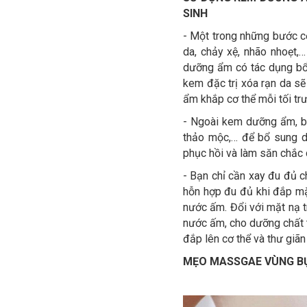
SINH
- Một trong những bước cơ
da, chảy xệ, nhão nhoẹt,
dưỡng ẩm có tác dụng bổ 
kem đặc trị xóa rạn da sẽ
ẩm khắp cơ thể mỗi tối trư
- Ngoài kem dưỡng ẩm, bạ
thảo mộc,… để bổ sung dư
phục hồi và làm săn chắc 
- Bạn chỉ cần xay đu đủ c
hỗn hợp đu đủ khi đắp mặ
nước ấm. Đổi với mặt nạ t
nước ấm, cho dưỡng chất t
đắp lên cơ thể và thư giã
MẸO MASSGAE VÙNG BỤ