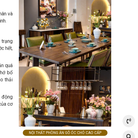
hân và
inh.
 trạng
ớc hết,
ăn quá
nhớ bổ
o thải
g động
của cơ
NỘI THẤT PHÒNG ĂN GỖ ÓC CHÓ CAO CẤP