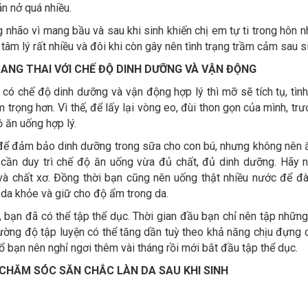
ãn nở quá nhiều.
g nhão vì mang bầu và sau khi sinh khiến chị em tự ti trong hôn n
âm lý rất nhiều và đôi khi còn gây nên tình trạng trầm cảm sau s
ANG THAI VỚI CHẾ ĐỘ DINH DƯỠNG VÀ VẬN ĐỘNG
 có chế độ dinh dưỡng và vận động hợp lý thì mỡ sẽ tích tụ, tình
 trọng hơn. Vì thế, để lấy lại vòng eo, đùi thon gọn của mình, trư
 ăn uống hợp lý.
 để đảm bảo dinh dưỡng trong sữa cho con bú, nhưng không nên 
cần duy trì chế độ ăn uống vừa đủ chất, đủ dinh dưỡng. Hãy 
 và chất xơ. Đồng thời bạn cũng nên uống thật nhiều nước để đà
p da khỏe và giữ cho độ ẩm trong da.
, bạn đã có thể tập thể dục. Thời gian đầu bạn chỉ nên tập nhữn
ường độ tập luyện có thể tăng dần tuỳ theo khả năng chịu đựng 
ổ bạn nên nghỉ ngơi thêm vài tháng rồi mới bắt đầu tập thể dục.
CHĂM SÓC SĂN CHẮC LÀN DA SAU KHI SINH