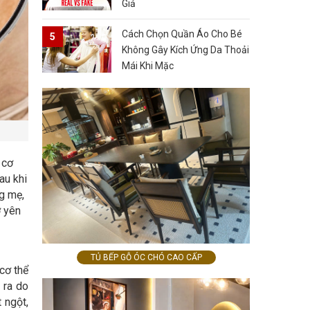
Giả
Cách Chọn Quần Áo Cho Bé
Không Gây Kích Ứng Da Thoải
Mái Khi Mặc
 cơ
au khi
ng mẹ,
ở yên
TỦ BẾP GỖ ÓC CHÓ CAO CẤP
cơ thể
 ra do
 ngột,