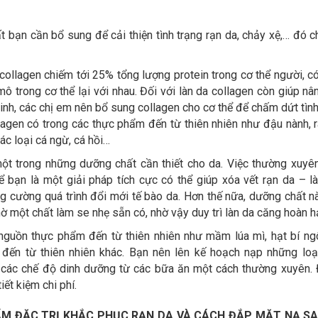
t bạn cần bổ sung để cải thiện tình trạng rạn da, chảy xệ,… đó ch
collagen chiếm tới 25% tổng lượng protein trong cơ thể người, c
mô trong cơ thể lại với nhau. Đối với làn da collagen còn giúp nâ
sinh, các chị em nên bổ sung collagen cho cơ thể để chấm dứt tình
llagen có trong các thực phẩm đến từ thiên nhiên như đậu nành, r
các loại cá ngừ, cá hồi…
một trong những dưỡng chất cần thiết cho da. Việc thường xuyê
 bạn là một giải pháp tích cực có thể giúp xóa vết rạn da – 
g cường quá trình đổi mới tế bào da. Hơn thế nữa, dưỡng chất n
hờ một chất làm se nhẹ sẵn có, nhờ vậy duy trì làn da căng hoàn h
nguồn thực phẩm đến từ thiên nhiên như mầm lúa mì, hạt bí ng
đến từ thiên nhiên khác. Bạn nên lên kế hoạch nạp những loạ
các chế độ dinh dưỡng từ các bữa ăn một cách thường xuyên. 
iết kiệm chi phí.
M ĐẶC TRỊ KHẮC PHỤC RẠN DA VÀ CÁCH ĐẮP MẶT NẠ SA