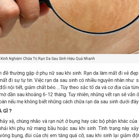
Kinh Nghiệm Chữa Trị Rạn Da Sau Sinh Hiệu Quả Nhanh
n đề thường gặp ở phụ nữ sau khi sinh. Rạn da làm mất đi vẻ đẹp
ất đi sự tự tin. Việc rạn da sau sinh có nhiều nguyên nhân như: s
đổi nội tiết, giảm chất béo…..Tùy theo sắc tố da và cơ địa của từ
 mờ dần sau khoảng 6-12 tháng. Tuy nhiên, những vết rạn sẽ vẫn 
oàn nếu mẹ không biết những cách chữa rạn da sau sinh dưới đây
À GÌ ?
 chảy xệ, chùng nhão và rạn nứt ở bụng hay các bộ phận khác của 
phải khi phụ nữ mang bầu hoặc sau khi sinh. Tình trạng này xảy
 vòng bụng, đùi của chị em tăng quá cỡ, sau khi sinh lại giảm đột