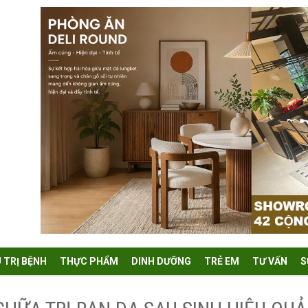
U TRỊ BỆNH
THỰC PHẨM
DINH DƯỠNG
TRẺ EM
TƯ VẤN
S