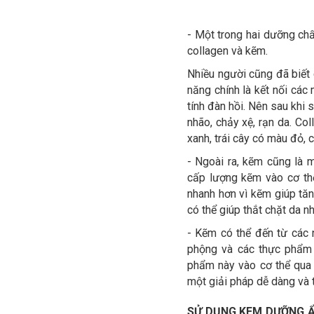
- Một trong hai dưỡng chấ
collagen và kẽm.
Nhiều người cũng đã biết 
năng chính là kết nối các 
tính đàn hồi. Nên sau khi 
nhão, chảy xệ, rạn da. Co
xanh, trái cây có màu đỏ, 
- Ngoài ra, kẽm cũng là 
cấp lượng kẽm vào cơ thể
nhanh hơn vì kẽm giúp tăn
có thể giúp thắt chặt da n
- Kẽm có thể đến từ các 
phộng và các thực phẩm 
phẩm này vào cơ thể qua 
một giải pháp dễ dàng và t
SỬ DỤNG KEM DƯỠNG Ẩ