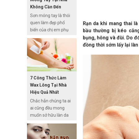
rượu khác, cách làm
Không Cần Đến
rượu trái cây có độ
Acetone
Sơn móng tay là thói
cồn nhẹ, lại không sử
quen làm đẹp phổ
Rạn da khi mang thai là
dụng thêm bất cứ
biến của chị em phụ
bầu thường bị kéo căng
chất hóa học nào nên
nữ và vì vậy tẩy sơn
bụng, hông và đùi. Do đó
rất an toàn và sử
móng tay cũng trở
đồng thời sớm lấy lại là
dụng được cho nhiều
thành một trong
đối tượng khác nhau.
những việc không thể
thiếu trong quy trình
này. Ngoài acetone,
7 Công Thức Làm
sử dụng các nguyên
Wax Lông Tại Nhà
liệu quen thuộc có sẵn
Hiệu Quả Nhất
trong nhà cũng là
Chắc hẳn chúng ta ai
cách tẩy sơn móng
ai cũng đều mong
tay an toàn và hiệu
muốn sở hữu làn da
quả mà bạn có thể áp
mịn màng, sạch sẽ,
dụng để “chữa cháy”
khỏe mạnh và không
trong những trường
có chiếc lông xấu xí
hợp cần thiết.