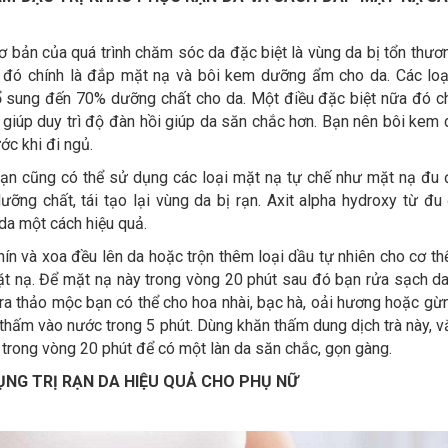
 bản của quá trình chăm sóc da đặc biệt là vùng da bị tổn thươn
… đó chính là đắp mặt nạ và bôi kem dưỡng ẩm cho da. Các lo
sung đến 70% dưỡng chất cho da. Một điều đặc biệt nữa đó ch
 giúp duy trì độ đàn hồi giúp da săn chắc hơn. Bạn nên bôi kem
ớc khi đi ngủ.
n cũng có thể sử dụng các loại mặt nạ tự chế như mặt nạ đu đ
ỡng chất, tái tạo lại vùng da bị rạn. Axit alpha hydroxy từ đu
da một cách hiệu quả.
hín và xoa đều lên da hoặc trộn thêm loại dầu tự nhiên cho cơ th
t nạ. Để mặt nạ này trong vòng 20 phút sau đó bạn rửa sạch d
ra thảo mộc bạn có thể cho hoa nhài, bạc hà, oải hương hoặc gừ
hấm vào nước trong 5 phút. Dùng khăn thấm dung dịch trà này, vắ
n trong vòng 20 phút để có một làn da săn chắc, gọn gàng.
NG TRỊ RẠN DA HIỆU QUẢ CHO PHỤ NỮ