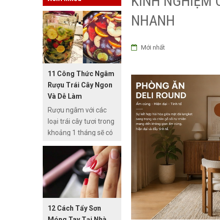
KINH NGHIỆM 
NHANH
Mới nhất
11 Công Thức Ngâm
Rượu Trái Cây Ngon
Và Dễ Làm
Rượu ngâm với các
loại trái cây tươi trong
khoảng 1 tháng sẽ có
vị thơm nồng nàn và vị
ngọt tự nhiên. Vị ngọt
chính là lượng nước
được tiết ra từ trái cây
kết hợp với vị cay nồng
của rượu nên rất dễ
12 Cách Tẩy Sơn
uống. So với các loại
Móng Tay Tại Nhà