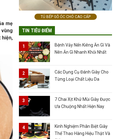
TỦ BẾP GỖ ÓC CHÓ CAO CẤP
của mẹ
TIN TIÊU ĐIỂM
h vùng
 hiện,
Bệnh Vảy Nến Kiêng Ăn Gì Và
Nên Ăn Gì Nhanh Khỏi Nhất
Các Dụng Cụ Đánh Giày Cho
Từng Loại Chất Liệu Da
7 Chai Xịt Khử Mùi Giày Được
Ưa Chuộng Nhất Hiện Nay
Kinh Nghiệm Phân Biệt Giày
Thể Thao Hàng Hiệu Thật Và