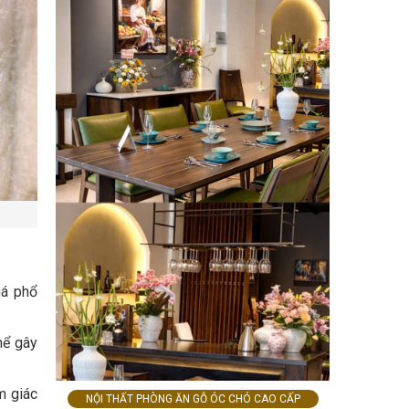
há phổ
hể gây
m giác
NỘI THẤT PHÒNG ĂN GỖ ÓC CHÓ CAO CẤP