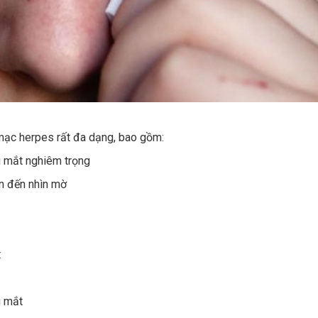
mạc herpes rất đa dạng, bao gồm:
 mắt nghiêm trọng
n đến nhìn mờ
t
g mắt