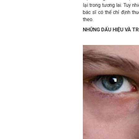
lâm sàng tiềm tàng,
lại trong tương lai. Tuy n
hay HIV mạn tính,
bác sĩ có thể chỉ định t
phần lớn không có
theo.
triệu chứng.
NHỮNG DẤU HIỆU VÀ TR