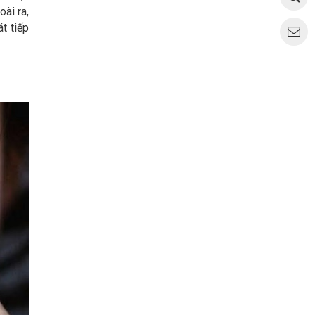
ài ra,
t tiếp