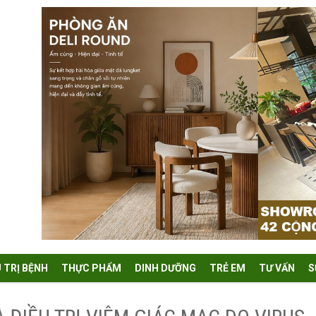
U TRỊ BỆNH
THỰC PHẨM
DINH DƯỠNG
TRẺ EM
TƯ VẤN
S