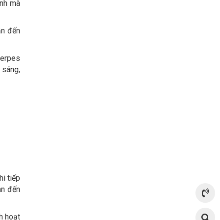
ành mà
ẫn đến
herpes
 sáng,
i tiếp
an đến
h hoạt