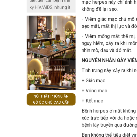
biết đến căn bệnh thế
này chính là nguyên
mạc herpes này chỉ ảnh h
kỷ HIV/AIDS, nhưng ít
nhân dẫn đến tình
không để lại sẹo.
có ai trong chúng ta
trạng trên và nhiều
- Viêm giác mạc chủ mô (
thực sự có kiến thức
người điều trị khi bệnh
sẹo mắt, mất thị lực và đôi
về các nguyên nhân,
đã ở mức độ nặng, có
dấu hiệu nhiễm HIV để
- Viêm mống mắt thể mi, 
nguy cơ gây ra các
có thể phòng ngừa
nguy hiểm, xảy ra khi mố
biến chứng nguy hiểm.
bệnh. Trong vài tuần
nhìn mờ, đau và đỏ mắt.
đầu tiên sau khi nhiễm
NGUYÊN NHÂN GÂY VIÊ
(một giai đoạn được
Tình trạng này xảy ra khi 
gọi là nhiễm HIV cấp
tính hoặc hội chứng
+ Giác mạc
retrovirus cấp tính),
+ Võng mạc
một số người nhận
NỘI THẤT PHÒNG ĂN
thấy những dấu hiệu
+ Kết mạc
GỖ ÓC CHÓ CAO CẤP
như sốt, đau nhức
Bệnh herpes ở mắt không ph
người và đau họng.
xúc trực tiếp với da hoặc
Nhưng sau giai đoạn
bệnh lây truyền qua đường
nhiễm cấp, bệnh nhân
chuyển sang giai đoạn
Bạn không thể tiêu diệt vi