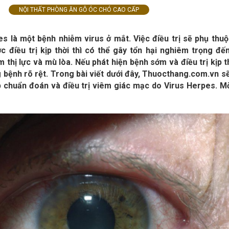
NỘI THẤT PHÒNG ĂN GỖ ÓC CHÓ CAO CẤP
s là một bệnh nhiễm virus ở mắt. Việc điều trị sẽ phụ thu
 điều trị kịp thời thì có thể gây tổn hại nghiêm trọng đế
 thị lực và mù lòa. Nếu phát hiện bệnh sớm và điều trị kịp t
g bệnh rõ rệt. Trong bài viết dưới đây, Thuocthang.com.vn s
p chuẩn đoán và điều trị viêm giác mạc do Virus Herpes. M