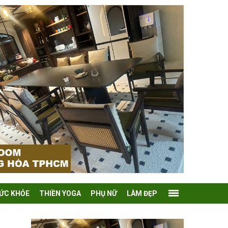
ỨC KHỎE
THIỀN YOGA
PHỤ NỮ
LÀM ĐẸP