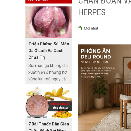
CHẨN ĐOÁN VÀ
HERPES
Mới nhất
Triệu Chứng Sùi Mào
Gà Ở Lưỡi Và Cách
Chữa Trị
Sùi mào gà không chỉ
xuất hiện ở những nơi
vùng kín mà ngay cả
lưỡi, miệng chúng
cũng xuất hiện. Đây
không chỉ là nổi ám
ảnh của những người
mắc bệnh, mà bệnh
còn ảnh hưởng rất lớn
7 Bài Thuốc Dân Gian
từ việc ăn uống, sinh
Chữa Bệnh Sùi Mào