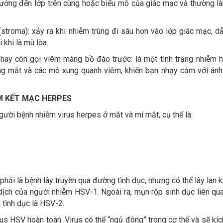
ưởng đến lớp trên cùng hoặc biểu mô của giác mạc và thường l
stroma): xảy ra khi nhiễm trùng đi sâu hơn vào lớp giác mạc, d
 khi là mù lòa.
hay còn gọi viêm màng bồ đào trước: là một tình trạng nhiễm 
ng mắt và các mô xung quanh viêm, khiến bạn nhạy cảm với ánh
M KẾT MẠC HERPES
người bệnh nhiễm virus herpes ở mắt và mí mắt, cụ thể là:
ải là bệnh lây truyền qua đường tình dục, nhưng có thể lây lan kh
 dịch của người nhiễm HSV-1. Ngoài ra, mụn rộp sinh dục liên qu
 tình dục là HSV-2.
rus HSV hoàn toàn. Virus có thể “ngủ đông” trong cơ thể và sẽ kíc