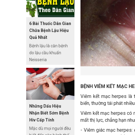
bệnh, Tuy bệnh không
quanh.
gây nguy hiểm nhưng
lại gây nên ngứ
6 Bài Thuốc Dân Gian
ngáy khó chịu và mất
Chữa Bệnh Lậu Hiệu
thẩm mỹ. Chữa hắc
Quả Nhất
lào tại nhà bằng các
Bệnh lậu là căn bệnh
mẹo dân gian, sử
do lậu cầu khuẩn
dụng nguyên liệu
Neisseria
thiên nhiên là các điều
gonorrhoeae gây nên,
trị được sử dụng từ xa
thường lây truyền chủ
xưa và có thể cho hiệu
yếu qua con đường
quả rất tốt.
BỆNH VIÊM KẾT MẠC HE
tình dục. Theo các
nghiên cứu, bệnh lậu
Viêm kết mạc herpes là t
đang có xu hướng
biến, thường tái phát nhiề
Những Dấu Hiệu
tăng và lan truyền
Viêm kết mạc herpes có rấ
Nhận Biết Sớm Bệnh
nhanh với mức độ
mất thị lực, chẳng hạn như
Hiv Cấp Tính
nguy hiểm. Việc thiếu
Mặc dù mọi người đều
hiểu biết về căn bệnh
- Viêm giác mạc herpes: 