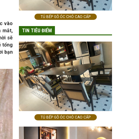
TỦ BẾP GỖ ÓC CHÓ CAO CẤP
ộc vào
TIN TIÊU ĐIỂM
n mắt,
hời sẽ
ẽ tổng
ời bạn
TỦ BẾP GỖ ÓC CHÓ CAO CẤP