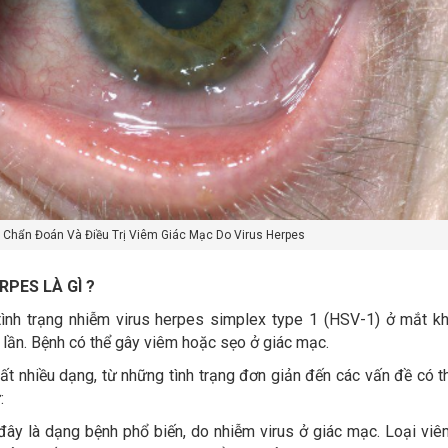
Chẩn Đoán Và Điều Trị Viêm Giác Mạc Do Virus Herpes
RPES LÀ GÌ ?
ình trạng nhiễm virus herpes simplex type 1 (HSV-1) ở mắt k
u lần. Bệnh có thể gây viêm hoặc sẹo ở giác mạc.
t nhiều dạng, từ những tình trạng đơn giản đến các vấn đề có t
:
đây là dạng bệnh phổ biến, do nhiễm virus ở giác mạc. Loại viê