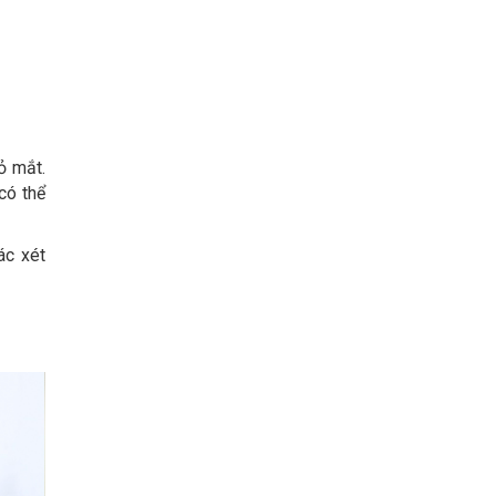
ỏ mắt.
có thể
ác xét