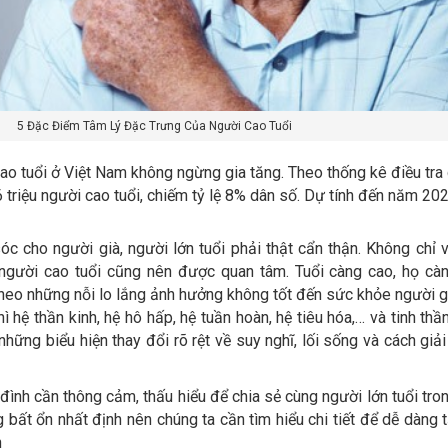
5 Đặc Điểm Tâm Lý Đặc Trưng Của Người Cao Tuổi
ao tuổi ở Việt Nam không ngừng gia tăng. Theo thống kê điều tra
triệu người cao tuổi, chiếm tỷ lệ 8% dân số. Dự tính đến năm 202
c cho người già, người lớn tuổi phải thật cẩn thận. Không chỉ 
người cao tuổi cũng nên được quan tâm. Tuổi càng cao, họ cà
heo những nỗi lo lắng ảnh hưởng không tốt đến sức khỏe người gi
hì hệ thần kinh, hệ hô hấp, hệ tuần hoàn, hệ tiêu hóa,… và tinh th
 những biểu hiện thay đổi rõ rệt về suy nghĩ, lối sống và cách giả
đình cần thông cảm, thấu hiểu để chia sẻ cùng người lớn tuổi tron
 bất ổn nhất định nên chúng ta cần tìm hiểu chi tiết để dễ dàng 
n