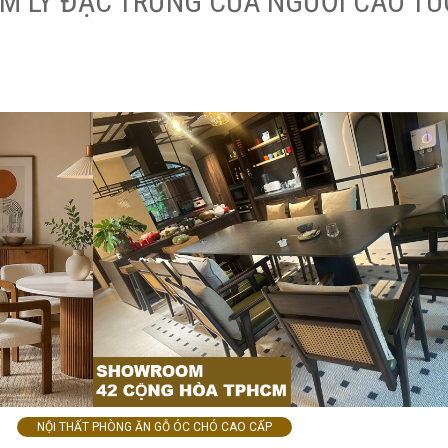
ÂM LÝ ĐẶC TRƯNG CỦA NGƯỜI CAO TU
NỘI THẤT PHÒNG ĂN GỖ ÓC CHÓ CAO CẤP