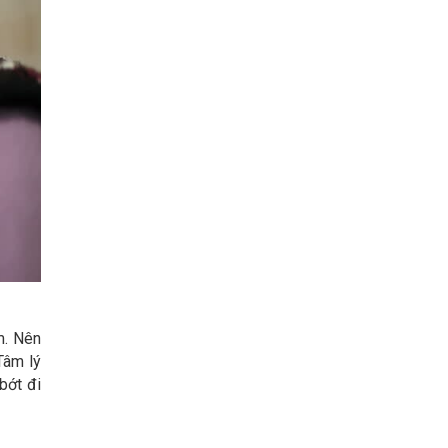
m. Nên
Tâm lý
bớt đi