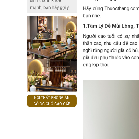
sinh thành khỏe
mình. Ngoài việc nâng
Thuocthang.com.vn
mạnh, bạn hãy gợi ý
cao sức khỏe, đây còn
Hãy cùng Thuocthang.com.
sẽ giúp bạn giải đáp
họ thử thực hiện
là môi trường tốt để
bạn nhé.
một cách chi tiết nhất.
những bài tập dưỡng
người cao tuổi giao
1.Tâm Lý Dễ Mủi Lòng, T
sinh tại nhà. Các bài
lưu, chia sẻ những vui
Người cao tuổi có sự nhấ
tập thể dục dưỡng
buồn trong cuộc sống.
thần cao, nhu cầu đề cao
sinh không chỉ giúp
nghĩ rằng người già cổ hủ, 
người lớn tuổi cải thiện
già đều phụ thuộc vào con
sự linh hoạt của cơ thể
ứng kịp thời.
mà còn hỗ trợ điều trị
bệnh đấy.
NỘI THẤT PHÒNG ĂN
GỖ ÓC CHÓ CAO CẤP