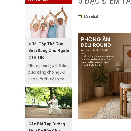
5 ĐẶC ĐIỂM T
Mới nhất
4 Bài Tập Thể Dục
Buổi Sáng Cho Người
Cao Tuổi
Những bài tập thể dục
buổi sáng cho người
cao tuổi như đạp xe
đạp, đi bộ, dưỡng
sinh... giúp rèn luyện
sức khỏe, tránh
những bệnh lý nguy
hiểm và vấn đề tăng
cân không còn khó
Các Bài Tập Dưỡng
khăn như trước nữa.
Sinh Cơ Bản Cho