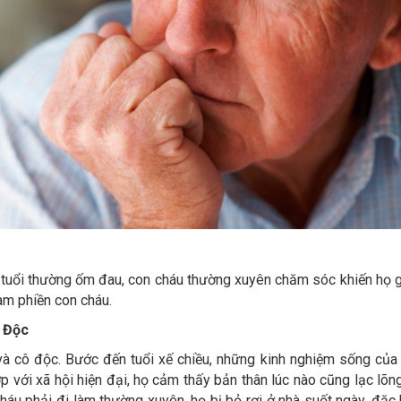
n tuổi thường ốm đau, con cháu thường xuyên chăm sóc khiến họ 
làm phiền con cháu.
ô Độc
và cô độc. Bước đến tuổi xế chiều, những kinh nghiệm sống của
p với xã hội hiện đại, họ cảm thấy bản thân lúc nào cũng lạc lõng
háu phải đi làm thường xuyên, họ bị bỏ rơi ở nhà suốt ngày, đặc b