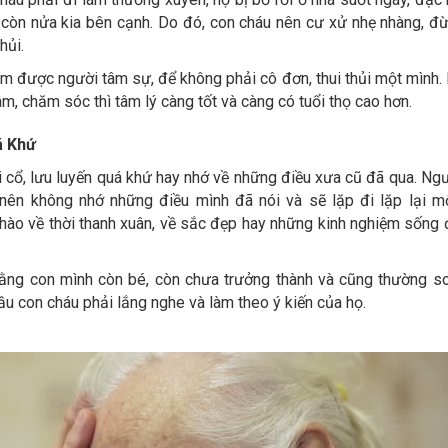
còn nửa kia bên cạnh. Do đó, con cháu nên cư xử nhẹ nhàng, đ
hủi.
tìm được người tâm sự, để không phải cô đơn, thui thủi một mình.
m, chăm sóc thì tâm lý càng tốt và càng có tuổi thọ cao hơn.
á Khứ
 cổ, lưu luyến quá khứ hay nhớ về những điều xưa cũ đã qua. Ngư
nên không nhớ những điều mình đã nói và sẽ lặp đi lặp lại m
hào về thời thanh xuân, về sắc đẹp hay những kinh nghiệm sống đ
rằng con mình còn bé, còn chưa trưởng thành và cũng thường s
cầu con cháu phải lắng nghe và làm theo ý kiến của họ.