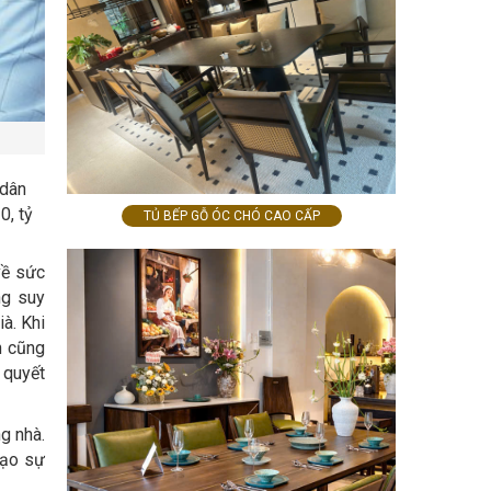
 dân
0, tỷ
TỦ BẾP GỖ ÓC CHÓ CAO CẤP
về sức
ng suy
à. Khi
ần cũng
i quyết
g nhà.
tạo sự