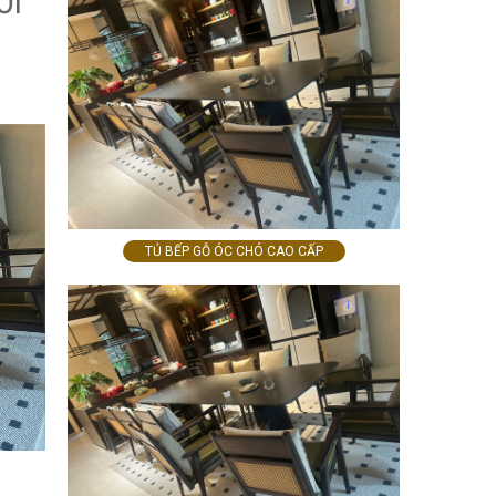
ỔI
TỦ BẾP GỖ ÓC CHÓ CAO CẤP