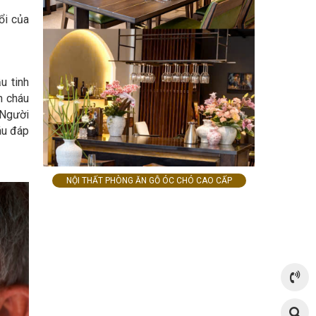
ổi của
u tinh
n cháu
. Người
áu đáp
NỘI THẤT PHÒNG ĂN GỖ ÓC CHÓ CAO CẤP