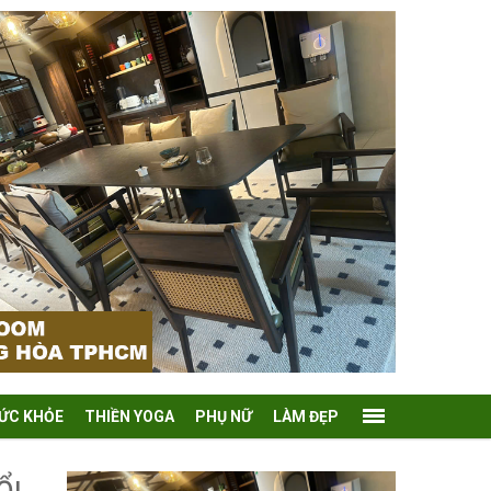
ỨC KHỎE
THIỀN YOGA
PHỤ NỮ
LÀM ĐẸP