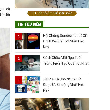
a,… và
TỦ BẾP GỖ ÓC CHÓ CAO CẤP
ĩ, lối
TIN TIÊU ĐIỂM
Hội Chứng Sundowner Là Gì?
Cách Điều Trị Tốt Nhất Hiện
Nay
Cách Chữa Mất Ngủ Tuổi
Trung Niên Hiệu Quả Tốt Nhất
13 Loại Tã Cho Người Già
Được Ưa Chuộng Nhất Hiện
Nay