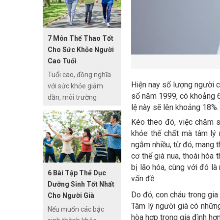
nhỏ, không chỉ giúp
cung cấp chất dinh
dưỡng mà còn bổ
7 Môn Thể Thao Tốt
sung năng lượng cần
Cho Sức Khỏe Người
có cho cơ thể trẻ.
Cao Tuổi
Tuy nhiên, nhiều người
Tuổi cao, đồng nghĩa
thường ưu tiên chọn
Hiện nay số lượng người c
với sức khỏe giảm
sữa cho trẻ nhỏ mà
số năm 1999, có khoảng 6 
dần, môi trường
quên rằng những
lệ này sẽ lên khoảng 18%.
tương tác hàng ngày
người lớn tuổi cũng
cũng bị thu hẹp nên
Kéo theo đó, việc chăm só
cần tới loại thức uống
nhu cầu bức thiết của
khỏe thế chất mà tâm lý 
này. Nếu bạn đang có
người cao tuổi chính là
ngẫm nhiều, từ đó, mang t
thắc mắc về việc
giao tiếp và tập luyện.
cơ thể già nua, thoái hóa t
người cao tuổi nên
Người cao tuổi thường
bị lão hóa, cùng với đó là
uống sữa gì? chọn
6 Bài Tập Thể Dục
lựa chọn cho mình
vấn đề.
sữa cho người cao
Dưỡng Sinh Tốt Nhất
một môn thể thao phù
tuổi theo tiêu chí nào
Do đó, con cháu trong gia 
Cho Người Già
hợp với điều kiện, sở
là hợp lý? thì bài viết
Tâm lý người già có những
Nếu muốn các bậc
thích, khả năng của
sau của
hòa hợp trong gia đình hơ