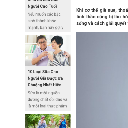
Người Cao Tuổi
Khi cơ thể già nua, thoá
Nếu muốn các bậc
tinh thần cũng bị lão hó
sinh thành khỏe
sống và cách giải quyết 
mạnh, bạn hãy gợi ý
họ thử thực hiện
những bài tập dưỡng
sinh tại nhà. Các bài
tập thể dục dưỡng
sinh không chỉ giúp
người lớn tuổi cải thiện
10 Loại Sữa Cho
sự linh hoạt của cơ thể
Người Già Được Ưa
mà còn hỗ trợ điều trị
Chuộng Nhất Hiện
bệnh đấy.
Nay
Sữa là một nguồn
dưỡng chất dồi dào và
là một loại thực phẩm
cần thiết trong cuộc
sống. Sữa có công
dụng rất lớn đối với trẻ