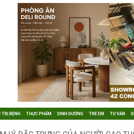
U TRỊ BỆNH
THỰC PHẨM
DINH DƯỠNG
TRẺ EM
TƯ VẤN
S