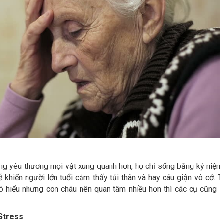
àng yêu thương mọi vật xung quanh hơn, họ chỉ sống bằng kỷ niệ
ễ khiến người lớn tuổi cảm thấy tủi thân và hay cáu giận vô cớ. 
hó hiểu nhưng con cháu nên quan tâm nhiều hơn thì các cụ cũng 
Stress