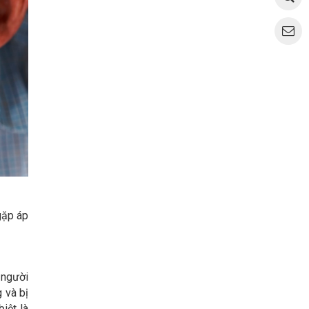
gặp áp
 người
 và bị
iệt là