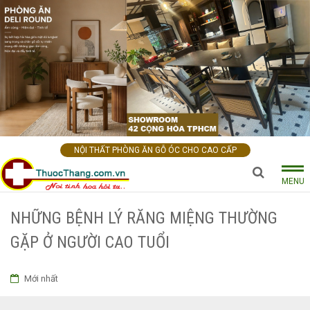
NỘI THẤT PHÒNG ĂN GỖ ÓC CHO CAO CẤP
MENU
NHỮNG BỆNH LÝ RĂNG MIỆNG THƯỜNG
GẶP Ở NGƯỜI CAO TUỔI
Mới nhất