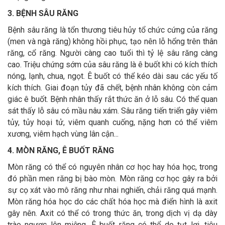
3. BỆNH SÂU RĂNG
Bệnh sâu răng là tổn thương tiêu hủy tổ chức cứng của răng
(men và ngà răng) không hồi phục, tạo nên lỗ hổng trên thân
răng, cổ răng. Người càng cao tuổi thì tỷ lệ sâu răng càng
cao. Triệu chứng sớm của sâu răng là ê buốt khi có kích thích
nóng, lạnh, chua, ngọt. Ê buốt có thể kéo dài sau các yếu tố
kích thích. Giai đoạn tủy đã chết, bệnh nhân không còn cảm
giác ê buốt. Bệnh nhân thấy rắt thức ăn ở lỗ sâu. Có thể quan
sát thấy lỗ sâu có mầu nâu xám. Sâu răng tiến triển gây viêm
tủy, tủy hoại tử, viêm quanh cuống, nặng hơn có thể viêm
xương, viêm hạch vùng lân cận...
4. MÒN RĂNG, Ê BUỐT RĂNG
Mòn răng có thể có nguyên nhân cơ học hay hóa học, trong
đó phần men răng bị bào mòn. Mòn răng cơ học gây ra bởi
sự cọ xát vào mô răng như nhai nghiến, chải răng quá mạnh.
Mòn răng hóa học do các chất hóa học mà điển hình là axit
gây nên. Axit có thể có trong thức ăn, trong dịch vị dạ dày
trào ngược lên miệng. Ê buốt răng có thể do tụt lợi, tiêu