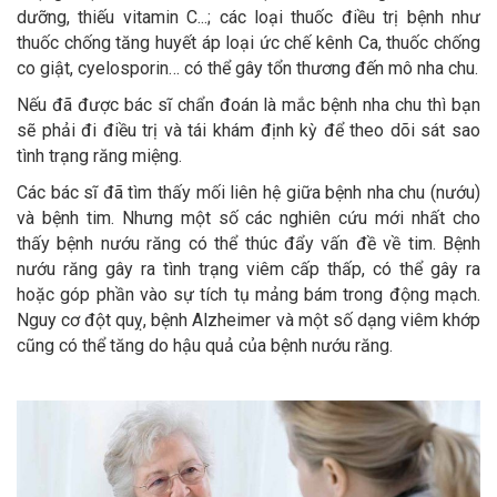
dưỡng, thiếu vitamin C...; các loại thuốc điều trị bệnh như
thuốc chống tăng huyết áp loại ức chế kênh Ca, thuốc chống
co giật, cyelosporin… có thể gây tổn thương đến mô nha chu.
Nếu đã được bác sĩ chẩn đoán là mắc bệnh nha chu thì bạn
sẽ phải đi điều trị và tái khám định kỳ để theo dõi sát sao
tình trạng răng miệng.
Các bác sĩ đã tìm thấy mối liên hệ giữa bệnh nha chu (nướu)
và bệnh tim. Nhưng một số các nghiên cứu mới nhất cho
thấy bệnh nướu răng có thể thúc đẩy vấn đề về tim. Bệnh
nướu răng gây ra tình trạng viêm cấp thấp, có thể gây ra
hoặc góp phần vào sự tích tụ mảng bám trong động mạch.
Nguy cơ đột quỵ, bệnh Alzheimer và một số dạng viêm khớp
cũng có thể tăng do hậu quả của bệnh nướu răng.