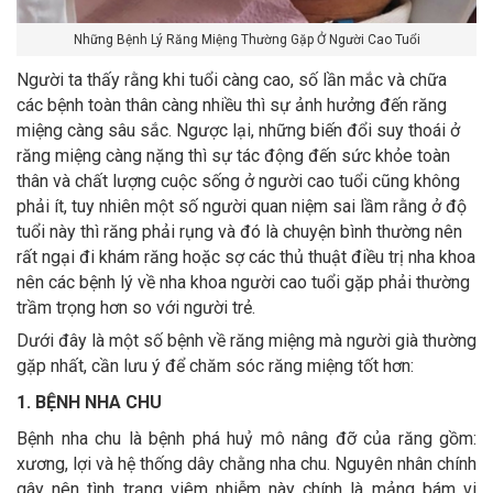
Những Bệnh Lý Răng Miệng Thường Gặp Ở Người Cao Tuổi
Người ta thấy rằng khi tuổi càng cao, số lần mắc và chữa
các bệnh toàn thân càng nhiều thì sự ảnh hưởng đến răng
miệng càng sâu sắc. Ngược lại, những biến đổi suy thoái ở
răng miệng càng nặng thì sự tác động đến sức khỏe toàn
thân và chất lượng cuộc sống ở người cao tuổi cũng không
phải ít, tuy nhiên một số người quan niệm sai lầm rằng ở độ
tuổi này thì răng phải rụng và đó là chuyện bình thường nên
rất ngại đi khám răng hoặc sợ các thủ thuật điều trị nha khoa
nên các bệnh lý về nha khoa người cao tuổi gặp phải thường
trầm trọng hơn so với người trẻ.
Dưới đây là một số bệnh về răng miệng mà người già thường
gặp nhất, cần lưu ý để chăm sóc răng miệng tốt hơn:
1. BỆNH NHA CHU
Bệnh nha chu là bệnh phá huỷ mô nâng đỡ của răng gồm:
xương, lợi và hệ thống dây chằng nha chu. Nguyên nhân chính
gây nên tình trạng viêm nhiễm này chính là mảng bám vi