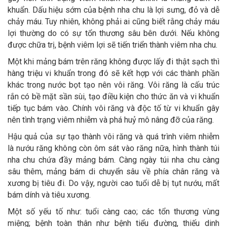
khuẩn. Dấu hiệu sớm của bệnh nha chu là lợi sưng, đỏ và dễ
chảy máu. Tuy nhiên, không phải ai cũng biết rằng chảy máu
lợi thường do có sự tổn thương sâu bên dưới. Nếu không
được chữa trị, bệnh viêm lợi sẽ tiến triển thành viêm nha chu.
Một khi mảng bám trên răng không được lấy đi thật sạch thì
hàng triệu vi khuẩn trong đó sẽ kết hợp với các thành phần
khác trong nước bọt tạo nên vôi răng. Vôi răng là cấu trúc
rắn có bề mặt sần sùi, tạo điều kiện cho thức ăn và vi khuẩn
tiếp tục bám vào. Chính vôi răng và độc tố từ vi khuẩn gây
nên tình trạng viêm nhiễm và phá huỷ mô nâng đỡ của răng.
Hậu quả của sự tạo thành vôi răng và quá trình viêm nhiễm
là nướu răng không còn ôm sát vào răng nữa, hình thành túi
nha chu chứa đầy mảng bám. Càng ngày túi nha chu càng
sâu thêm, mảng bám di chuyển sâu về phía chân răng và
xương bị tiêu đi. Do vậy, người cao tuổi dễ bị tụt nướu, mất
bám dính và tiêu xương.
Một số yếu tố như: tuổi càng cao; các tổn thương vùng
miệng; bệnh toàn thân như bệnh tiểu đường, thiếu dinh