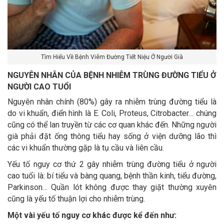
Tìm Hiểu Về Bệnh Viêm Đường Tiết Niệu Ở Người Già
NGUYÊN NHÂN CỦA BỆNH NHIỄM TRÙNG ĐƯỜNG TIỂU Ở
NGƯỜI CAO TUỔI
Nguyên nhân chính (80%) gây ra nhiễm trùng đường tiểu là
do vi khuẩn, điển hình là E. Coli, Proteus, Citrobacter… chúng
cũng có thể lan truyền từ các cơ quan khác đến. Những người
già phải đặt ống thông tiểu hay sống ở viện dưỡng lão thì
các vi khuẩn thường gặp là tụ cầu và liên cầu.
Yếu tố nguy cơ thứ 2 gây nhiễm trùng đường tiểu ở người
cao tuổi là: bí tiểu và bàng quang, bệnh thần kinh, tiểu đường,
Parkinson… Quần lót không được thay giặt thường xuyên
cũng là yếu tố thuận lợi cho nhiễm trùng.
Một vài yếu tố nguy cơ khác được kể đến như: