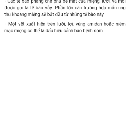
- Các tế bào phẳng che phủ bề mặt của miệng, lưỡi, và môi
được gọi là tế bào vảy. Phần lớn các trường hợp mắc ung
thư khoang miệng sẽ bắt đầu từ những tế bào này.
- Một vết xuất hiện trên lưỡi, lợi, vùng amidan hoặc niêm
mạc miệng có thể là dấu hiệu cảnh báo bệnh sớm.