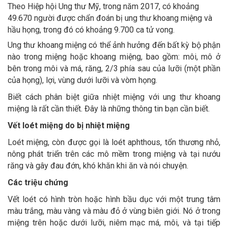
Theo Hiệp hội Ung thư Mỹ, trong năm 2017, có khoảng
49.670 người được chẩn đoán bị ung thư khoang miệng và
hầu họng, trong đó có khoảng 9.700 ca tử vong.
Ung thư khoang miệng có thể ảnh hưởng đến bất kỳ bộ phận
nào trong miệng hoặc khoang miệng, bao gồm: môi, mô ở
bên trong môi và má, răng, 2/3 phía sau của lưỡi (một phần
của họng), lợi, vùng dưới lưỡi và vòm họng.
Biết cách phân biệt giữa nhiệt miệng với ung thư khoang
miệng là rất cần thiết. Đây là những thông tin bạn cần biết.
Vết loét miệng do bị nhiệt miệng
Loét miệng, còn được gọi là loét aphthous, tổn thương nhỏ,
nông phát triển trên các mô mềm trong miệng và tại nướu
răng và gây đau đớn, khó khăn khi ăn và nói chuyện.
Các triệu chứng
Vết loét có hình tròn hoặc hình bầu dục với một trung tâm
màu trắng, màu vàng và màu đỏ ở vùng biên giới. Nó ở trong
miệng trên hoặc dưới lưỡi, niêm mạc má, môi, và tại tiếp