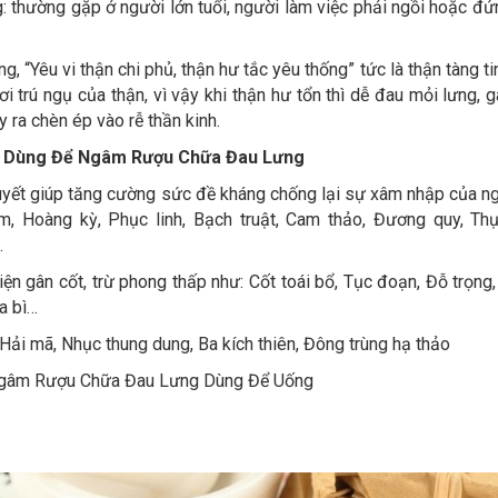
: thường gặp ở người lớn tuổi, người làm việc phải ngồi hoặc đứn
g, “Yêu vi thận chi phủ, thận hư tắc yêu thống” tức là thận tàng t
nơi trú ngụ của thận, vì vậy khi thận hư tổn thì dễ đau mỏi lưng, 
y ra chèn ép vào rễ thần kinh.
 Dùng Để Ngâm Rượu Chữa Đau Lưng
uyết giúp tăng cường sức đề kháng chống lại sự xâm nhập của ng
, Hoàng kỳ, Phục linh, Bạch truật, Cam thảo, Đương quy, Thụ
…
ện gân cốt, trừ phong thấp như: Cốt toái bổ, Tục đoạn, Đỗ trọng
a bì…
 Hải mã, Nhục thung dung, Ba kích thiên, Đông trùng hạ thảo
Ngâm Rượu Chữa Đau Lưng Dùng Để Uống