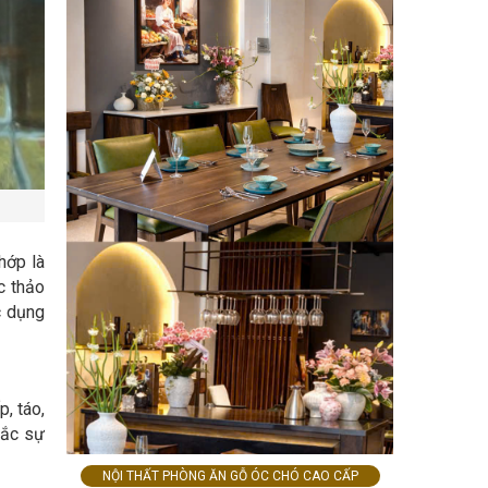
hớp là
c thảo
c dụng
p, táo,
tắc sự
NỘI THẤT PHÒNG ĂN GỖ ÓC CHÓ CAO CẤP