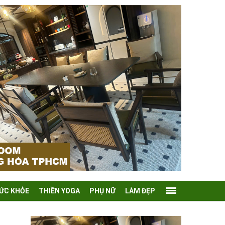
ỨC KHỎE
THIỀN YOGA
PHỤ NỮ
LÀM ĐẸP