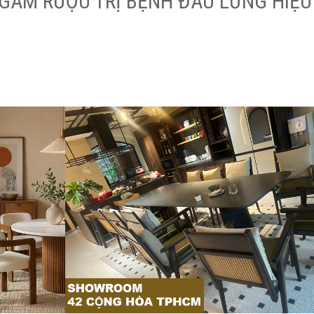
NGÂM RƯỢU TRỊ BỆNH ĐAU LƯNG HIỆU