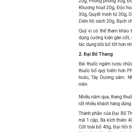
20g, Phòng phong 30g, Đỗ 
Khương hoạt 20g, Độc hoạ
30g, Quyết minh tử 30g, D
Diên hồ sách 20g, Bạch c
Quý vị có thể tham khảo 
dụng cường kiện gân cốt, 
tác dụng bồi bổ tốt hơn n
2. Đại Bổ Thang
Bài thuốc ngâm rượu chữa
thuốc bổ quý hiếm hơn P
hoắc, Tây Dương sâm.. Nh
niên.
Nhiều năm qua, thang thu
rất nhiều khách hàng dùng 
Thành phần của Đại Bổ Th
mã 1 cặp, Ba kích thiên 4
Cốt toái bổ 40g, Đại hồi