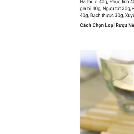
Hà thủ ô 40g, Phục linh 
gia bì 40g, Ngưu tất 30g,
40g, Bạch thược 30g, Xuy
Cách Chọn Loại Rượu Nế