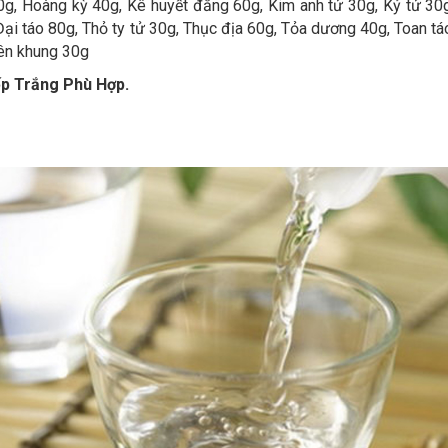
40g, Hoàng kỳ 40g, Kê huyết đằng 60g, Kim anh tử 30g, Kỷ tử 30
 Đại táo 80g, Thỏ ty tử 30g, Thục địa 60g, Tỏa dương 40g, Toan tá
ên khung 30g
p Trắng Phù Hợp.