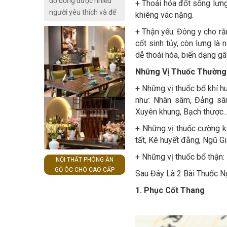
đồ uống được nhiều
+ Thoái hóa đốt sống lưng
người yêu thích và để
khiêng vác nặng.
ngâm ủ được rượu
+ Thận yếu: Đông y cho rằn
nho có mùi thơm đặc
cốt sinh tủy, còn lưng là 
trưng, hương vị nồng
dễ thoái hóa, biến dạng gâ
nàn, mà phải có màu
đỏ đẹp thì không phải
Những Vị Thuốc Thường
ai cũng làm được.
+ Những vị thuốc bổ khí h
Cách làm ngâm ủ
như: Nhân sâm, Đảng sâm
rượu nho không mấy
Xuyên khung, Bạch thược
phức tạp nhưng đòi
+ Những vị thuốc cường ki
hỏi chúng ta phải tỉ mỉ
tất, Kê huyết đằng, Ngũ Gi
và thời gian ủ lâu dài,
nếu khoảng thời gian
+ Những vị thuốc bổ thận:
NỘI THẤT PHÒNG ĂN
bạn ủ càng lâu rượu
GỖ ÓC CHÓ CAO CẤP
Sau Đây Là 2 Bài Thuốc 
sẽ càng ngon và hấp
dẫn hơn.
1. Phục Cốt Thang