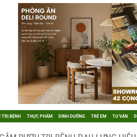
U TRỊ BỆNH
THỰC PHẨM
DINH DƯỠNG
TRẺ EM
TƯ VẤN
S