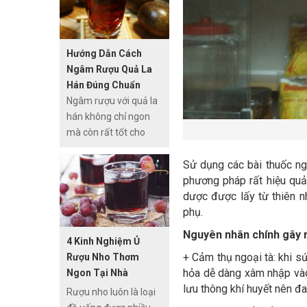
tiện, nhuận tràng, lợi
tiêu hoá và cải thiện
sức khỏe tốt.
Hướng Dẫn Cách
Ngâm Rượu Quả La
Hán Đúng Chuẩn
Nhất
Ngâm rượu với quả la
hán không chỉ ngon
mà còn rất tốt cho
sức khỏe. Rượu quả la
hán rất bổ dưỡng giúp
Sử dụng các bài thuốc n
tăng sự dẻo dai cho cơ
phương pháp rất hiệu quả
thể. Ngoài ra, nó còn
dược được lấy từ thiên n
giúp cơ thể đề kháng
phụ.
được các loại bệnh tật
Nguyên nhân chính gây ra
4 Kinh Nghiệm Ủ
thường gặp như ho,
+ Cảm thụ ngoại tà: khi sứ
Rượu Nho Thơm
khản tiếng, dát họng…
hỏa dễ dàng xâm nhập vào 
Ngon Tại Nhà
lưu thông khí huyết nên đ
Rượu nho luôn là loại