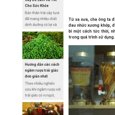
rượu khác, cách làm
Cho Sức Khỏe
rượu trái cây có độ
Bản thân trái cây tươi
cồn nhẹ, lại không sử
đã mang nhiều chất
Từ xa xưa, cha ông ta 
dụng thêm bất cứ
dinh dưỡng có lợi và
đau nhức xương khớp, đau
chất hóa học nào nên
thường dùng để làm
bì một cách tức thời, 
rất an toàn và sử
món tráng miệng
trong quá trình sử dụng.
dụng được cho nhiều
hàng ngày. Nhưng đã
đối tượng khác nhau.
bao giờ bạn nghĩ đến
cách làm rượu trái cây
chưa? Đây là một
Hướng dẫn các cách
trong những cách chế
ngâm rượu trái giác
biến rượu vừa thơm
đơn giản nhất
ngon, vừa an toàn lại
Theo nhiều nghiên
tốt cho sức khỏe đang
cứu khi ngâm rượu với
được rất nhiều gia
trái giác có vị ngọt,
đình áp dụng.
chua, tính bình; có tác
dụng bổ khí huyết,
cường gân cốt, lợi tiểu