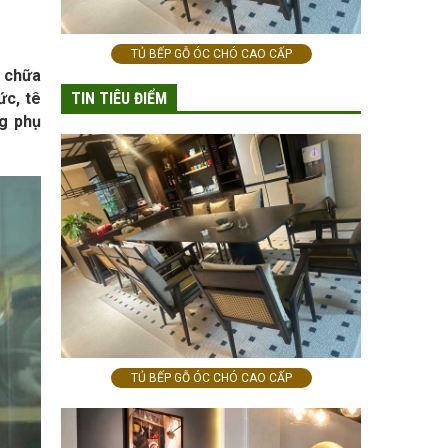
TỦ BẾP GỖ ÓC CHÓ CAO CẤP
u chữa
TIN TIÊU ĐIỂM
ức, tê
ng phụ
TỦ BẾP GỖ ÓC CHÓ CAO CẤP