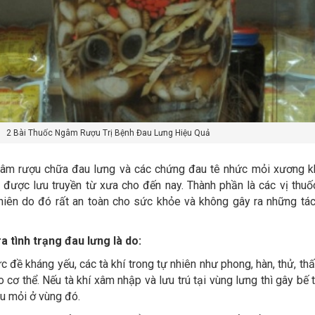
2 Bài Thuốc Ngâm Rượu Trị Bệnh Đau Lưng Hiệu Quả
gâm rượu chữa đau lưng và các chứng đau tê nhức mỏi xương k
 được lưu truyền từ xưa cho đến nay. Thành phần là các vị thuố
hiên do đó rất an toàn cho sức khỏe và không gây ra những tá
 tình trạng đau lưng là do:
c đề kháng yếu, các tà khí trong tự nhiên như phong, hàn, thử, thấ
cơ thể. Nếu tà khí xâm nhập và lưu trú tại vùng lưng thì gây bế 
au mỏi ở vùng đó.