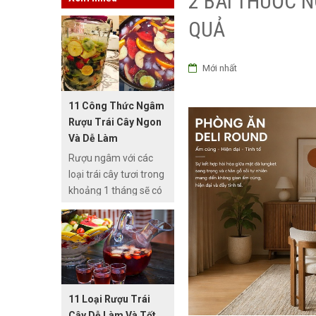
2 BÀI THUỐC 
QUẢ
Mới nhất
11 Công Thức Ngâm
Rượu Trái Cây Ngon
Và Dễ Làm
Rượu ngâm với các
loại trái cây tươi trong
khoảng 1 tháng sẽ có
vị thơm nồng nàn và vị
ngọt tự nhiên. Vị ngọt
chính là lượng nước
được tiết ra từ trái cây
kết hợp với vị cay nồng
của rượu nên rất dễ
11 Loại Rượu Trái
uống. So với các loại
Cây Dễ Làm Và Tốt