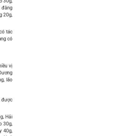
ổ 30g,
t đằng
g 20g,
có tác
ang có
iều vị
 Dương
g, lão
n được
g, Hải
o 30g,
y 40g,