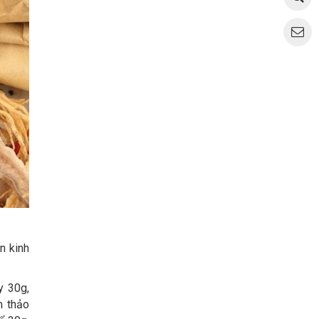
n kinh
y 30g,
m thảo