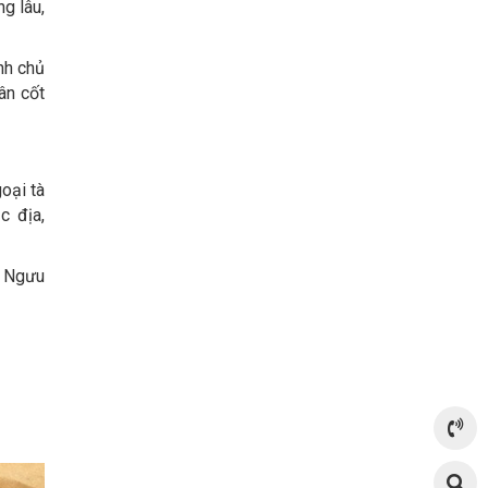
g lâu,
inh chủ
gân cốt
oại tà
c địa,
, Ngưu