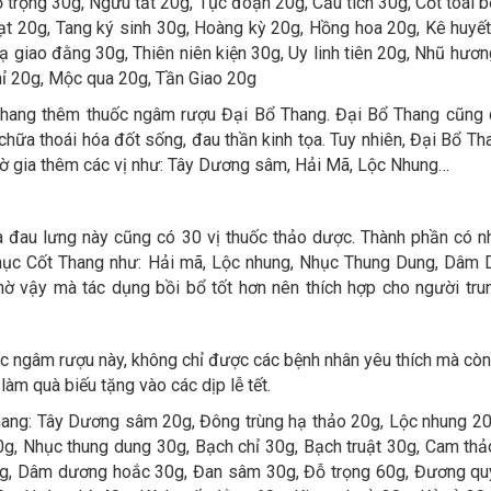
trọng 30g, Ngưu tất 20g, Tục đoạn 20g, Cẩu tích 30g, Cốt toái b
t 20g, Tang ký sinh 30g, Hoàng kỳ 20g, Hồng hoa 20g, Kê huyế
ạ giao đằng 30g, Thiên niên kiện 30g, Uy linh tiên 20g, Nhũ hươn
hỉ 20g, Mộc qua 20g, Tần Giao 20g
thang thêm thuốc ngâm rượu Đại Bổ Thang. Đại Bổ Thang cũng 
chữa thoái hóa đốt sống, đau thần kinh tọa. Tuy nhiên, Đại Bổ Th
hờ gia thêm các vị như: Tây Dương sâm, Hải Mã, Lộc Nhung…
 đau lưng này cũng có 30 vị thuốc thảo dược. Thành phần có nh
hục Cốt Thang như: Hải mã, Lộc nhung, Nhục Thung Dung, Dâm
ờ vậy mà tác dụng bồi bổ tốt hơn nên thích hợp cho người trun
ốc ngâm rượu này, không chỉ được các bệnh nhân yêu thích mà cò
làm quà biếu tặng vào các dịp lễ tết.
ang: Tây Dương sâm 20g, Đông trùng hạ thảo 20g, Lộc nhung 20
0g, Nhục thung dung 30g, Bạch chỉ 30g, Bạch truật 30g, Cam thả
 6g, Dâm dương hoắc 30g, Đan sâm 30g, Đỗ trọng 60g, Đương qu