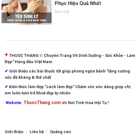
Phục Hiệu Quả Nhất
Mới nhất
+
©
THUOC THANG
Chuyên Trang Về Dinh Dưỡng - Sức Khỏe - Làm
Đẹp" Hàng đầu Việt Nam.
✔
Giới thiệu các bài thuốc tốt giúp phòng ngừa bệnh "tăng cường
sức đề kháng & thể chất
✔
Kiến thức làm đẹp "cách làm đẹp"
Chăm sóc vóc dáng giúp chị
em luôn tươi trẻ khoẻ đẹp tự nhiên
ThuocThang.com.vn
Website
:
Nơi Tinh Hoa Hội Tụ !
Giới thiệu
Liên hệ
Quảng cáo