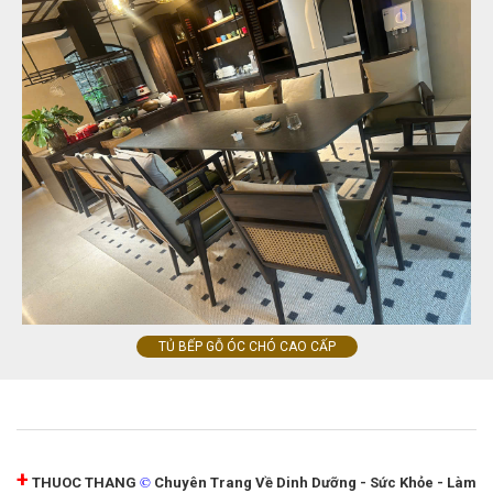
TỦ BẾP GỖ ÓC CHÓ CAO CẤP
+
©
THUOC THANG
Chuyên Trang Về Dinh Dưỡng - Sức Khỏe - Làm