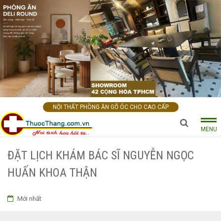
NỘI THẤT PHÒNG ĂN GỖ ÓC CHO CAO CẤP
MENU
ĐẶT LỊCH KHÁM BÁC SĨ NGUYỄN NGỌC
HUẤN KHOA THẬN
Mới nhất