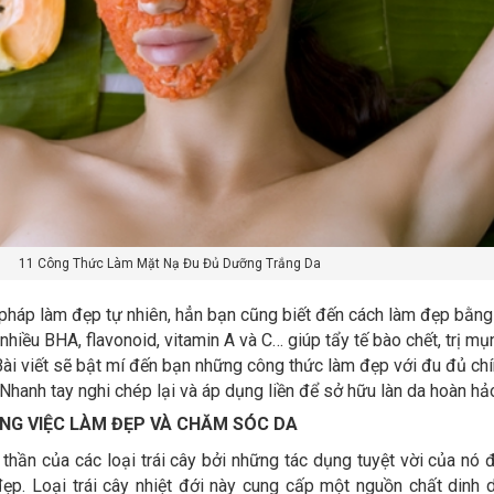
11 Công Thức Làm Mặt Nạ Đu Đủ Dưỡng Trắng Da
pháp làm đẹp tự nhiên, hẳn bạn cũng biết đến cách làm đẹp bằn
 nhiều BHA, flavonoid, vitamin A và C… giúp tẩy tế bào chết, trị mụ
. Bài viết sẽ bật mí đến bạn những công thức làm đẹp với đu đủ chí
Nhanh tay nghi chép lại và áp dụng liền để sở hữu làn da hoàn hả
ONG VIỆC LÀM ĐẸP VÀ CHĂM SÓC DA
thần của các loại trái cây bởi những tác dụng tuyệt vời của nó đ
p. Loại trái cây nhiệt đới này cung cấp một nguồn chất dinh 