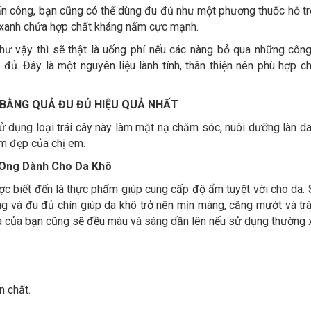
ấn công, bạn cũng có thể dùng đu đủ như một phương thuốc hỗ tr
đủ xanh chứa hợp chất kháng nấm cực mạnh.
như vậy thì sẽ thật là uống phí nếu các nàng bỏ qua những công
đủ. Đây là một nguyên liệu lành tính, thân thiện nên phù hợp c
BẰNG QUẢ ĐU ĐỦ HIỆU QUẢ NHẤT
 dụng loại trái cây này làm mặt nạ chăm sóc, nuôi dưỡng làn da
àm đẹp của chị em.
 Ong Dành Cho Da Khô
c biết đến là thực phẩm giúp cung cấp độ ẩm tuyệt vời cho da. 
g và đu đủ chín giúp da khô trở nên mịn màng, căng mướt và tr
a của bạn cũng sẽ đều màu và sáng dần lên nếu sử dụng thường 
 chất.