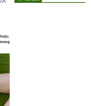
DA
thuộc.
n mang