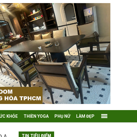
ỨC KHỎE
THIỀN YOGA
PHỤ NỮ
LÀM ĐẸP
TIN TIÊU ĐIỂM