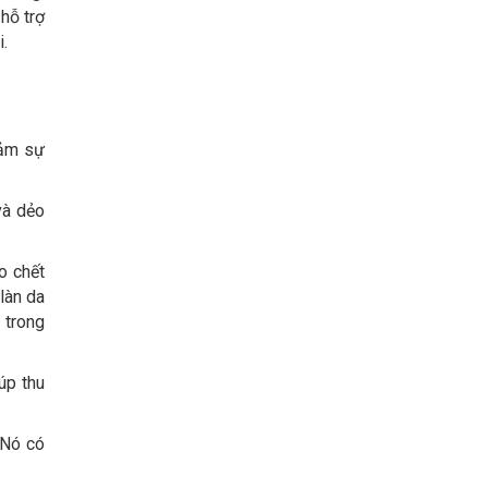
hỗ trợ
i.
iảm sự
và dẻo
o chết
làn da
 trong
úp thu
 Nó có