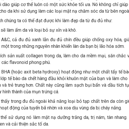
i dào giúp cơ thể luôn có một sức khỏe tối ưa. Nó không chỉ giúp 
i cho da khi sử dụng làm các loại mặt nạ chăm sóc da từ bên ngoà
ích chúng ta có thể đạt được khi làm đẹp da từ đu đủ như:
 sẽ làm ẩm da và loại bỏ sự xỉn và khô.
n A&C, cả đu đủ xanh lẫn đu đủ chín đều giúp chống oxy hóa, g
– một trong những nguyên nhân khiến làn da bạn bị lão hóa sớm.
hích sản xuất collagen trong da, làm cho da mềm mại, săn chắc 
 các flavonoid phong phú.
 BHA (hoặc axit beta hydroxy) hoạt động như một chất tẩy tế bà
 lớp tế bào da chết hàng đầu khỏi khuôn mặt của bạn và làm cho 
n và trẻ trung hơn. Chất này cũng làm sạch bụi bẩn và dầu tích tụ
ự hình thành của mụn trứng cá.
hấy trong đu đủ ngoài khả năng loại bỏ tạp chất trên da còn gi
t hoạt động của tuyến bã nhờn và xoa dịu vùng da bị cháy nắng.
 thể sử dụng nó làm mặt nạ dưỡng trắng da, trị nám, tàn nhang.
 và cải thiện sắc tố da.