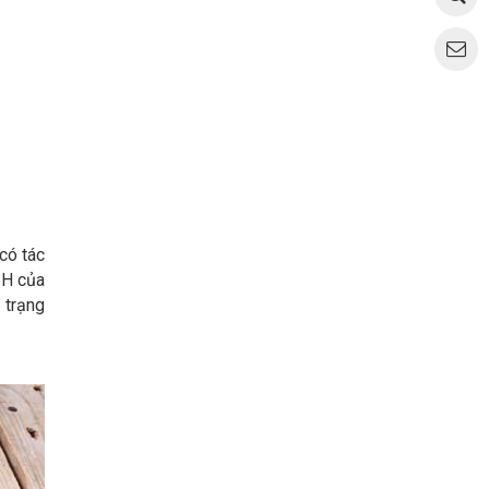
có tác
pH của
 trạng