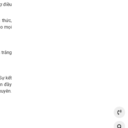
ợ điều
 thức,
ho mọi
 trắng
Sự kết
àn đầy
xuyên.