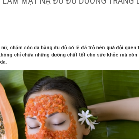
 LÀM MẶT NẠ ĐU ĐỦ DƯỠNG TRẮNG 
ụ nữ, chăm sóc da bằng đu đủ có lẽ đã trở nên quá đỗi quen 
ây không chỉ chứa những dưỡng chất tốt cho sức khỏe mà cò
 da.