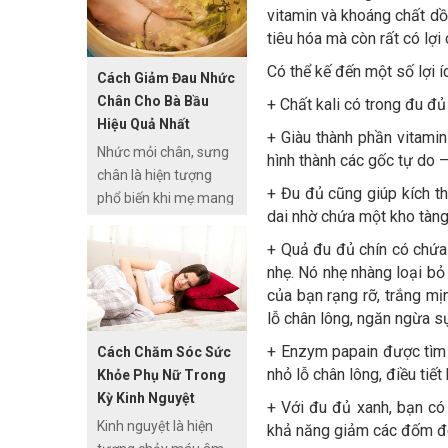
vitamin và khoáng chất dồ
thưa,…Chúng sinh
tiêu hóa mà còn rất có lợ
trưởng rất nhiều tại
các vùng đất ngập
Có thể kế đến một số lợi 
Cách Giảm Đau Nhức
mặn và đất phèn.
Chân Cho Bà Bầu
+ Chất kali có trong đu đủ
Hiệu Quả Nhất
+ Giàu thành phần vitami
Nhức mỏi chân, sưng
hình thành các gốc tự do 
chân là hiện tượng
+ Đu đủ cũng giúp kích t
phổ biến khi mẹ mang
dai nhờ chứa một kho tàng
thai từ tháng 5 trở
đi. Ngoài ra, bạn còn
+ Quả đu đủ chín có chứa
có thể gặp phải hiện
nhẹ. Nó nhẹ nhàng loại bỏ
tượng phù nề, sưng
của bạn rạng rỡ, trắng mị
hoặc giãn tĩnh mạch…,
lỗ chân lông, ngăn ngừa s
từ đó ảnh hưởng ảnh
+ Enzym papain được tìm t
Cách Chăm Sóc Sức
hưởng đến việc đi lại.
nhỏ lỗ chân lông, điều tiế
Khỏe Phụ Nữ Trong
Kỳ Kinh Nguyệt
+ Với đu đủ xanh, bạn có
Kinh nguyệt là hiện
khả năng giảm các đốm đen