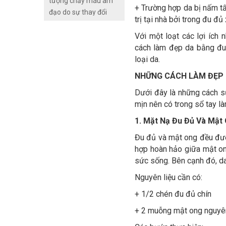
tượng chảy máu âm
+ Trường hợp da bị nấm t
đạo do sự thay đổi
trị tại nhà bởi trong đu 
sinh lý ở nữ giới. Hiện
Với một loạt các lợi ích 
tượng này lặp đi lặp lại
cách làm đẹp da bằng đu 
mỗi tháng trong giai
loại da.
đoạn dậy thì và mãn
kinh. Chu kỳ kinh
NHỮNG CÁCH LÀM ĐẸP 
nguyệt xảy ra hằng
Dưới đây là những cách sử
tháng dưới sự điều
mịn nên có trong sổ tay l
khiển của hệ hormone
sinh dục.
1. Mặt Nạ Đu Đủ Và Mật
Đu đủ và mật ong đều đượ
hợp hoàn hảo giữa mật on
sức sống. Bên cạnh đó, d
Nguyên liệu cần có:
+ 1/2 chén đu đủ chín
+ 2 muỗng mật ong nguyên