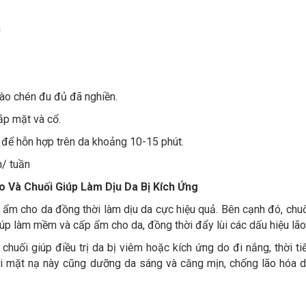
h
ào chén đu đủ đã nghiền.
ắp mặt và cổ.
i để hỗn hợp trên da khoảng 10-15 phút.
n/ tuần
o Và Chuối Giúp Làm Dịu Da Bị Kích Ứng
ẩm cho da đồng thời làm dịu da cực hiệu quả. Bên cạnh đó, chuố
úp làm mềm và cấp ẩm cho da, đồng thời đẩy lùi các dấu hiệu lão
chuối giúp điều trị da bị viêm hoặc kích ứng do đi nắng, thời tiế
ời mặt nạ này cũng dưỡng da sáng và căng mịn, chống lão hóa d