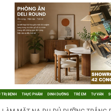
U TRỊ BỆNH
THỰC PHẨM
DINH DƯỠNG
TRẺ EM
TƯ VẤN
S