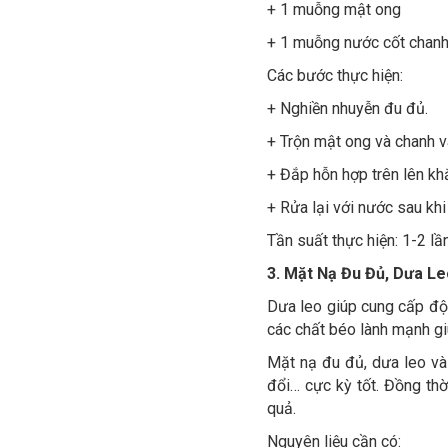
+ 1 muỗng mật ong
+ 1 muỗng nước cốt chan
Các bước thực hiện:
+ Nghiền nhuyễn đu đủ.
+ Trộn mật ong và chanh v
+ Đắp hỗn hợp trên lên kh
+ Rửa lại với nước sau kh
Tần suất thực hiện: 1-2 lầ
3. Mặt Nạ Đu Đủ, Dưa Le
Dưa leo giúp cung cấp độ 
các chất béo lành mạnh gi
Mặt nạ đu đủ, dưa leo và 
đổi… cực kỳ tốt. Đồng th
quả.
Nguyên liệu cần có: