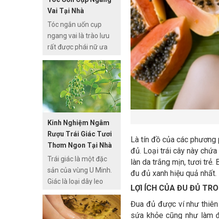
chí là chi phí vì đây đều
Vai Tại Nhà
là các nguyên liệu cực
Tóc ngắn uốn cụp
kỳ dễ tìm. Tuy đơn
ngang vai là trào lưu
giản nó vẫn mang lại
rất được phái nữ ưa
hiệu quả dưỡng trắng,
chuộng. Tuy nhiên, để
giúp làn da của bạn
chăm sóc tóc uốn cụp
càng trẻ đẹp và sáng
đẹp, giữ được nếp là
bóng khi sử dụng đều
cả một vấn đề lớn đòi
đặn.
hỏi bạn cần đầu tư kỹ
lưỡng.
Kinh Nghiệm Ngâm
Rượu Trái Giác Tươi
Là tín đồ của các phương 
Thơm Ngon Tại Nhà
đủ. Loại trái cây này chứa
Trái giác là một đặc
làn da trắng mịn, tươi trẻ
sản của vùng U Minh.
đu đủ xanh hiệu quả nhất. 
Giác là loại dây leo
LỢI ÍCH CỦA ĐU ĐỦ TR
hoang dại, sống bám
Đua đủ được ví như thiên 
theo các hàng rào,
sứa khỏe cũng như làm đẹ
cây bụi, lau sậy, rừng