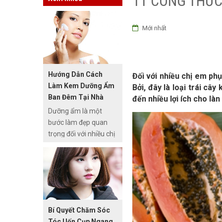
11 CÔNG THỨC
Mới nhất
Hướng Dẫn Cách
Đối với nhiều chị em ph
Làm Kem Dưỡng Ẩm
Bởi, đây là loại trái c
Ban Đêm Tại Nhà
đến nhiều lợi ích cho làn
Dưỡng ẩm là một
bước làm đẹp quan
trọng đối với nhiều chị
em, đặc biệt là dưỡng
ẩm ban đêm. Muốn có
kem dưỡng da ban
đêm từ thiên nhiên,
chúng ta không cần
tốn quá nhiều công
Bí Quyết Chăm Sóc
sức và thời gian, thậm
Tóc Uốn Cụp Ngang