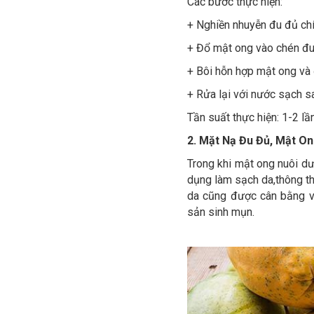
Các bước thực hiện:
+ Nghiền nhuyễn đu đủ chí
+ Đổ mật ong vào chén đu 
+ Bôi hỗn hợp mật ong và 
+ Rửa lại với nước sạch s
Tần suất thực hiện: 1-2 lầ
2. Mặt Nạ Đu Đủ, Mật O
Trong khi mật ong nuôi d
dụng làm sạch da,thông th
da cũng được cân bằng và 
sản sinh mụn.