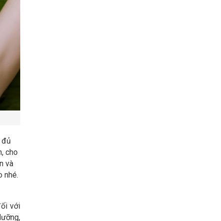
g đủ
n, cho
n và
o nhé.
ối với
dưỡng,