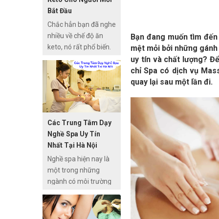
những ưu điểm và
Bắt Đầu
nhược điểm về cách
Chắc hẳn bạn đã nghe
tẩy môi thâm mà các
nhiều về chế độ ăn
Bạn đang muốn tìm đến 
trung tâm thẩm mỹ
keto, nó rất phổ biến.
mệt mỏi bởi những gánh
hay sử dụng và các
Nhưng có 1 sự thật,
uy tín và chất lượng? Để
địa chỉ spa có dịch vụ
tin hay không, những
chỉ Spa có dịch vụ Mass
tẩy thâm môi uy tín
bài giải thích khách
quay lại sau một lần đi.
nhất ở tphcm, để các
quan về chế độ ăn
bạn có thể dễ dàng
keto rất hiếm, vì rằng
tham khảo!
từ trước đến nay khi
Các Trung Tâm Dạy
xuất hiện một chế độ
Nghề Spa Uy Tín
ăn khoa học nào đó,
Nhất Tại Hà Nội
luôn có một số ít
Nghề spa hiện nay là
người muốn thần
một trong những
thánh hóa nó.
ngành có môi trường
phát triển mạnh mẽ
đặc biệt đối với các
bạn học sinh sinh viên,