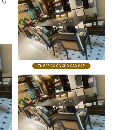
 Ở
TỦ BẾP GỖ ÓC CHÓ CAO CẤP