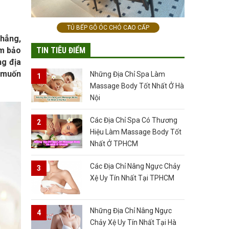
TỦ BẾP GỖ ÓC CHÓ CAO CẤP
thẳng,
TIN TIÊU ĐIỂM
ảm bảo
ng địa
ỉ muốn
Những Địa Chỉ Spa Làm
Massage Body Tốt Nhất Ở Hà
Nội
Các Địa Chỉ Spa Có Thương
Hiệu Làm Massage Body Tốt
Nhất Ở TPHCM
Các Địa Chỉ Nâng Ngực Chảy
Xệ Uy Tín Nhất Tại TPHCM
Những Địa Chỉ Nâng Ngực
Chảy Xệ Uy Tín Nhất Tại Hà