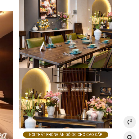
NỘI THẤT PHÒNG ĂN GỖ ÓC CHÓ CAO CẤP