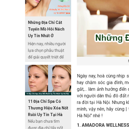
lao động phổ thông
hoặc thậm chí bất kể
ai có đam mê với
Những Địa Chỉ Cắt
ngành làm đẹp này.
Tuyến Mồ Hôi Nách
Vậy nếu bạn đang ở
Uy Tín Nhất Ở
Hà Nội và có sẵn khao
TPHCM
Hiện nay, nhiều người
khát và mong muốn
lựa chọn phẫu thuật
theo ngành này lâu
để giải quyết triệt để
dài thì hãy đọc bài viết
tình trạng tăng tiết mồ
này!
hôi vùng da dưới cánh
Ngày nay, hoà cùng nhịp s
tay. Tuy nhiên để đảm
hay chăm sóc gia đình, mọ
bảo an toàn, cần thực
gắt,... làm ảnh hưởng đến q
hiện phương pháp này
với người dân thủ đô đất 
tại các cơ sở uy tín.
11 Địa Chỉ Spa Có
ra đời tại Hà Nội. Nhưng 
Nếu đang tìm kiếm địa
Thương Hiệu Xóa Nốt
mình, vậy nên, hãy cùng |
chỉ cắt tuyến mồ hôi
Ruồi Uy Tín Tại Hà
Hà Nội" nhé !
nách an toàn tại
Nội
Nếu bạn chưa tìm
TPHCM, bạn có thể
1. AMADORA WELLNESS
được địa chỉ tẩy nốt