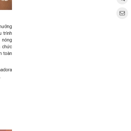
 hưởng
 trình
 nóng
a chức
n toàn
madora
.