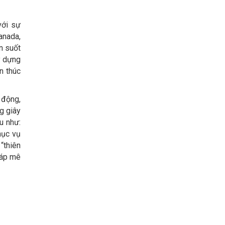
với sự
anada,
n suốt
y dựng
n thúc
 động,
g giây
u như:
hục vụ
“thiên
háp mê