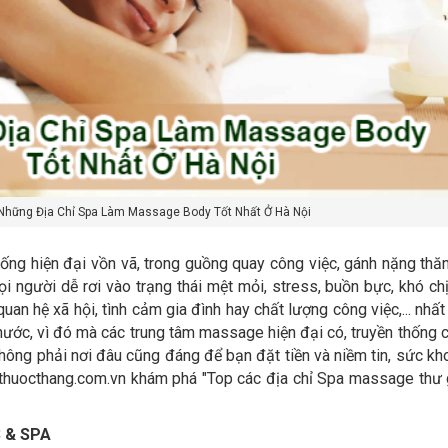
Những Địa Chỉ Spa Làm Massage Body Tốt Nhất Ở Hà Nội
ống hiện đại vồn vã, trong guồng quay công việc, gánh nặng thăn
i người dễ rơi vào trạng thái mệt mỏi, stress, buồn bực, khó chị
uan hệ xã hội, tình cảm gia đình hay chất lượng công việc,... nhất
nước, vì đó mà các trung tâm massage hiện đại có, truyền thống c
không phải nơi đâu cũng đáng để bạn đặt tiền và niềm tin, sức kh
thuocthang.com.vn
khám phá "Top các địa chỉ Spa massage thư 
 & SPA