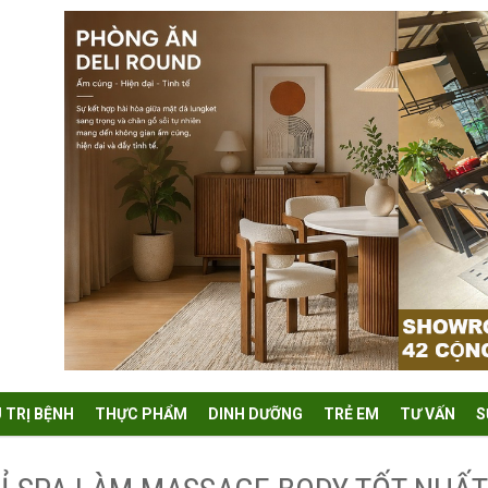
U TRỊ BỆNH
THỰC PHẨM
DINH DƯỠNG
TRẺ EM
TƯ VẤN
S