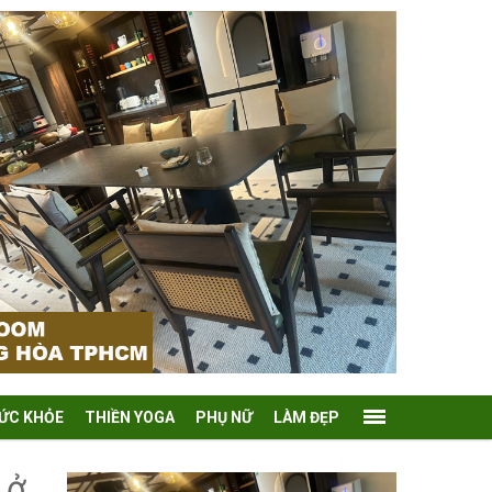
ỨC KHỎE
THIỀN YOGA
PHỤ NỮ
LÀM ĐẸP