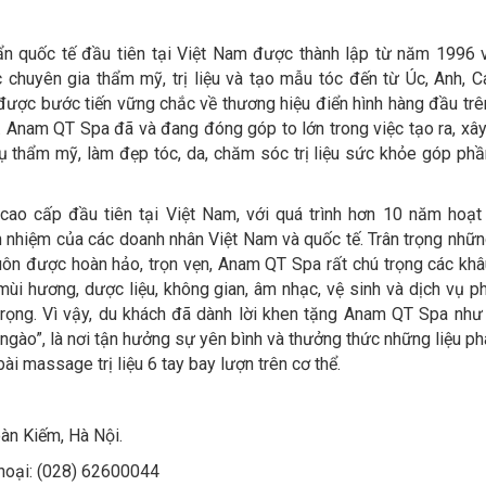
n quốc tế đầu tiên tại Việt Nam được thành lập từ năm 1996 
 chuyên gia thẩm mỹ, trị liệu và tạo mẫu tóc đến từ Úc, Anh, C
được bước tiến vững chắc về thương hiệu điển hình hàng đầu trê
Anam QT Spa đã và đang đóng góp to lớn trong việc tạo ra, xâ
vụ thẩm mỹ, làm đẹp tóc, da, chăm sóc trị liệu sức khỏe góp phầ
ao cấp đầu tiên tại Việt Nam, với quá trình hơn 10 năm hoạt
n nhiệm của các doanh nhân Việt Nam và quốc tế. Trân trọng nhữn
uôn được hoàn hảo, trọn vẹn, Anam QT Spa rất chú trọng các khâ
, mùi hương, dược liệu, không gian, âm nhạc, vệ sinh và dịch vụ p
rọng. Vì vậy, du khách đã dành lời khen tặng Anam QT Spa như 
gào”, là nơi tận hưởng sự yên bình và thưởng thức những liệu p
ài massage trị liệu 6 tay bay lượn trên cơ thể.
oàn Kiếm, Hà Nội.
hoại: (028) 62600044