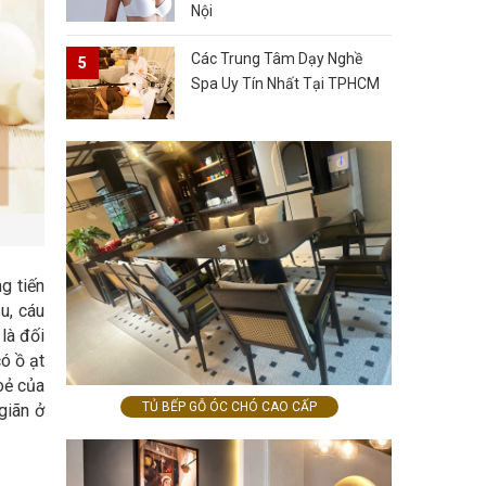
Nội
Các Trung Tâm Dạy Nghề
Spa Uy Tín Nhất Tại TPHCM
g tiến
u, cáu
 là đối
ó ồ ạt
oẻ của
TỦ BẾP GỖ ÓC CHÓ CAO CẤP
giãn ở