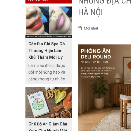
NHỮNG ĐỊA CH
HÀ NỘI
Mới nhất
Các Địa Chỉ Spa Có
Thương Hiệu Làm
Khử Thâm Môi Uy
Tín Nhất
Làm sao để có được
đôi môi hồng hào và
căng mọng tự nhiên
luôn là vấn đề mà rất
nhiều chị em phụ nữ
quan tâm. Bài viết
hôm nay
Thuocthang.com.vn
sẽ chia sẻ một số
Chế Độ Ăn Giảm Cân
thông tin cũng như
Keto Cho Người Mới