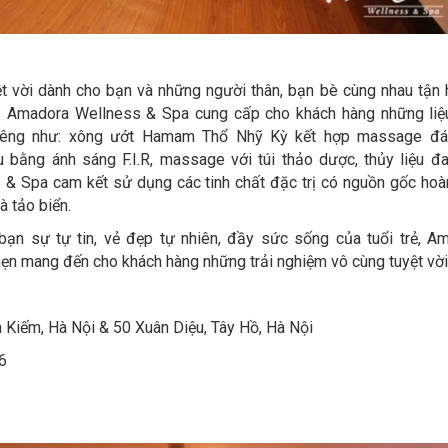
ệt vời dành cho bạn và những người thân, bạn bè cùng nhau tận
. Amadora Wellness & Spa cung cấp cho khách hàng những liệu
riêng như: xông ướt Hamam Thổ Nhỹ Kỳ kết hợp massage đá
ệu bằng ánh sáng F.I.R, massage với túi thảo dược, thủy liệu đ
 Spa cam kết sử dụng các tinh chất đặc trị có nguồn gốc hoà
à tảo biển.
bạn sự tự tin, vẻ đẹp tự nhiên, đầy sức sống của tuổi trẻ, A
ẹn mang đến cho khách hàng những trải nghiệm vô cùng tuyệt vời
n Kiếm, Hà Nội & 50 Xuân Diệu, Tây Hồ, Hà Nội
6