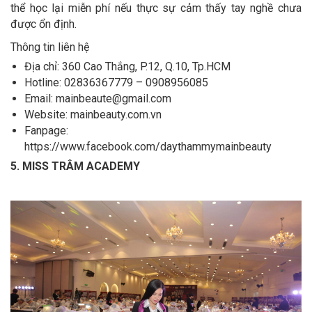
thể học lại miễn phí nếu thực sự cảm thấy tay nghề chưa
được ổn định.
Thông tin liên hệ
Địa chỉ: 360 Cao Thắng, P.12, Q.10, Tp.HCM
Hotline: 02836367779 – 0908956085
Email: mainbeaute@gmail.com
Website: mainbeauty.com.vn
Fanpage:
https://www.facebook.com/daythammymainbeauty
5. MISS TRÂM ACADEMY