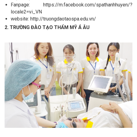
Fanpage: https://m.facebook.com/spathanhhuyen/?
locale2=vi_VN
website: http://truongdaotaospa.edu.vn/
2. TRƯỜNG ĐÀO TẠO THẨM MỸ Á ÂU