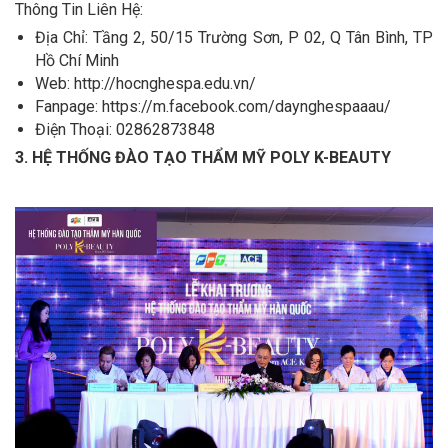
Thông Tin Liên Hệ:
Địa Chỉ: Tầng 2, 50/15 Trường Sơn, P 02, Q Tân Bình, TP
Hồ Chí Minh
Web: http://hocnghespa.edu.vn/
Fanpage: https://m.facebook.com/daynghespaaau/
Điện Thoại: 02862873848
3. HỆ THỐNG ĐÀO TẠO THẨM MỸ POLY K-BEAUTY