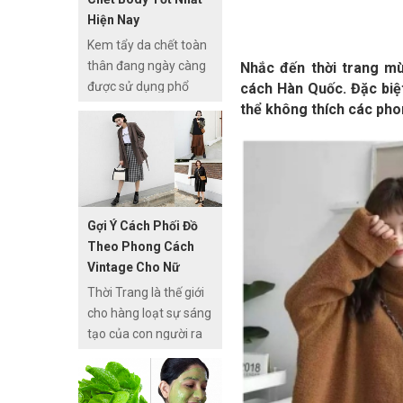
khiễng đó khiến cho
Hiện Nay
các chị em rất khó
Kem tẩy da chết toàn
chọn đồ cho chính
thân đang ngày càng
Nhắc đến thời trang m
mình.
được sử dụng phổ
cách Hàn Quốc. Đặc biệ
biến hơn bởi nó mang
thể không thích các phon
đến những hiệu quả
làm sạch da tuyệt vời.
Tuy nhiên, trên thị
trường có rất nhiều
loại kem tẩy tế bào
Gợi Ý Cách Phối Đồ
chết toàn thân khiến
Theo Phong Cách
khách hàng cảm thấy
Vintage Cho Nữ
băn khoăn không biết
Thời Trang là thế giới
nên mua loại nào. Bởi
cho hàng loạt sự sáng
thế, trong bài viết này
tạo của con người ra
chuyên mục Làm Đẹp
đời, ở đó bạn có thể
của
bắt gặp đa dạng các
Thuocthang.com.vn
thể loại phong cách từ
xin chia sẻ tới các bạn