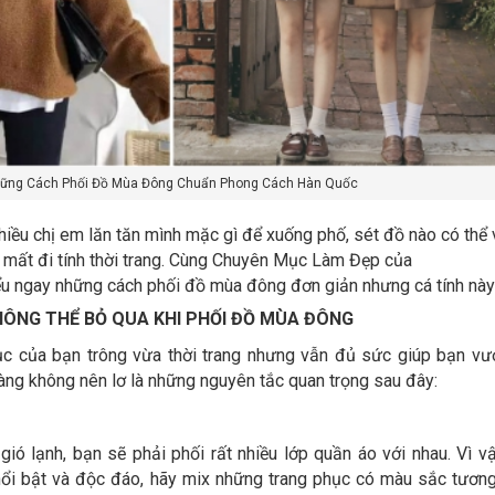
ững Cách Phối Đồ Mùa Đông Chuẩn Phong Cách Hàn Quốc
iều chị em lăn tăn mình mặc gì để xuống phố, sét đồ nào có thể
mất đi tính thời trang. Cùng Chuyên Mục Làm Đẹp của
ểu ngay những cách phối đồ mùa đông đơn giản nhưng cá tính này
ÔNG THỂ BỎ QUA KHI PHỐI ĐỒ MÙA ĐÔNG
c của bạn trông vừa thời trang nhưng vẫn đủ sức giúp bạn vư
 nàng không nên lơ là những nguyên tắc quan trọng sau đây:
ó lạnh, bạn sẽ phải phối rất nhiều lớp quần áo với nhau. Vì vậ
ổi bật và độc đáo, hãy mix những trang phục có màu sắc tươn