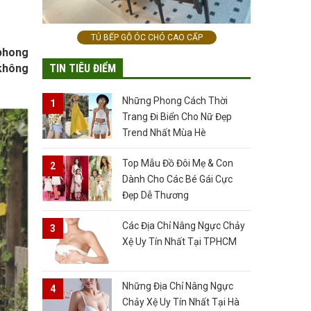
TỦ BẾP GỖ ÓC CHÓ CAO CẤP
phong
TIN TIÊU ĐIỂM
 không
Những Phong Cách Thời
Trang Đi Biển Cho Nữ Đẹp
Trend Nhất Mùa Hè
Top Mẫu Đồ Đôi Mẹ & Con
Dành Cho Các Bé Gái Cực
Đẹp Dễ Thương
Các Địa Chỉ Nâng Ngực Chảy
Xệ Uy Tín Nhất Tại TPHCM
Những Địa Chỉ Nâng Ngực
Chảy Xệ Uy Tín Nhất Tại Hà