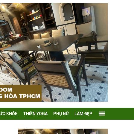
ỨC KHỎE
THIỀN YOGA
PHỤ NỮ
LÀM ĐẸP