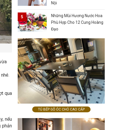
Nội
Những Mùi Hương Nước Hoa
Phù Hợp Cho 12 Cung Hoàng
Đạo
 vừa
 nhé.
ợt qua
TỦ BẾP GỖ ÓC CHÓ CAO CẤP
y, nếu
g phản