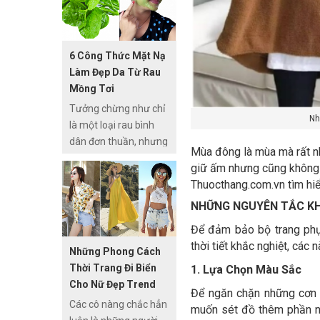
cổ điển, độc lạ, cho
top các loại kem tẩy tế
đến hiện đại. Thời
bào chết toàn thân
trang phát triển theo
nào tốt nhất hiện nay!
6 Công Thức Mặt Nạ
thời gian, qua từng
Làm Đẹp Da Từ Rau
giai đoạn, mỗi năm
Mồng Tơi
qua đi sẽ xuất hiện
Tưởng chừng như chỉ
phong cách thời trang
Nh
là một loại rau bình
mới mẻ và trở thành
dân đơn thuần, nhưng
xu hướng.
Mùa đông là mùa mà rất nh
ít người biết rằng rau
giữ ấm nhưng cũng không 
mồng tơi lại chính là
Thuocthang.com.vn tìm hi
một “bảo bối” thiên
NHỮNG NGUYÊN TẮC KH
nhiên dành cho làn da
của phái đẹp. Làm đẹp
Để đảm bảo bộ trang phụ
da mặt bằng rau
thời tiết khắc nghiệt, các
Những Phong Cách
mồng tơi không chỉ rất
Thời Trang Đi Biển
1. Lựa Chọn Màu Sắc
lành tính, an toàn mà
Cho Nữ Đẹp Trend
còn rất dễ thực hiện
Để ngăn chặn những cơn gi
Nhất Mùa Hè
Các cô nàng chắc hẳn
với những bước đơn
muốn sét đồ thêm phần n