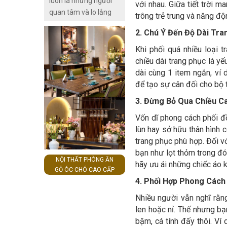
luôn là những người
giản. Nếu bạn chưa
với nhau. Giữa tiết trời
quan tâm và lo lắng
từng biết đến cách
trông trẻ trung và năng độ
nhất về thời trang đi
làm đẹp này thì đừng
2. Chú Ý Đến Độ Dài Tra
biển của mình. Ai cũng
bỏ qua bài viết dưới
muốn có những bộ
này của
Khi phối quá nhiều loại 
cánh có thể khoe trọn
Thuocthang.com.vn
chiều dài trang phục là y
những đường cong,
nhé!
dài cùng 1 item ngắn, ví
đồng thời giấu đi
để tạo sự cân đối cho bộ 
những khuyết điểm
3. Đừng Bỏ Qua Chiều 
chưa đẹp của bản
Vốn dĩ phong cách phối đ
thân . Những gợi ý
lùn hay sở hữu thân hình c
dưới đây sẽ là những
trang phục phù hợp. Đối v
phong cách thời trang
bạn như lọt thỏm trong đó
đi biển cho nữ phổ
NỘI THẤT PHÒNG ĂN
hãy ưu ái những chiếc áo 
biến và thời trang nhất
GỖ ÓC CHÓ CAO CẤP
cho mùa du lịch năm
4. Phối Hợp Phong Cách
nay.
Nhiều người vẫn nghĩ rằn
len hoặc nỉ. Thế nhưng bạn
bặm, cá tính đấy thôi. Ví