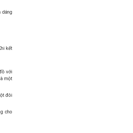
n dáng
.
hi kết
đồ với
và một
ột đôi
ng cho