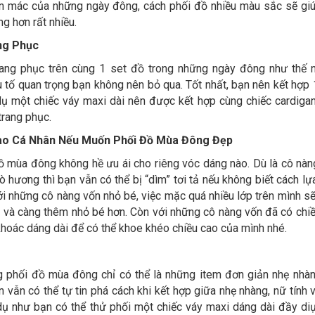
 man mác của những ngày đông, cách phối đồ nhiều màu sắc sẽ gi
ng hơn rất nhiều.
ng Phục
trang phục trên cùng 1 set đồ trong những ngày đông như thế n
ếu tố quan trọng bạn không nên bỏ qua. Tốt nhất, bạn nên kết hợp 
 dụ một chiếc váy maxi dài nên được kết hợp cùng chiếc cardiga
trang phục.
Cao Cá Nhân Nếu Muốn Phối Đồ Mùa Đông Đẹp
ồ mùa đông không hề ưu ái cho riêng vóc dáng nào. Dù là cô nà
ò hương thì bạn vẫn có thể bị “dìm” tơi tả nếu không biết cách lự
ới những cô nàng vốn nhỏ bé, việc mặc quá nhiều lớp trên mình sẽ
 và càng thêm nhỏ bé hơn. Còn với những cô nàng vốn đã có chiề
khoác dáng dài để có thể khoe khéo chiều cao của mình nhé.
g phối đồ mùa đông chỉ có thể là những item đơn giản nhẹ nhà
 vẫn có thể tự tin phá cách khi kết hợp giữa nhẹ nhàng, nữ tính v
 dụ như bạn có thể thử phối một chiếc váy maxi dáng dài đầy di