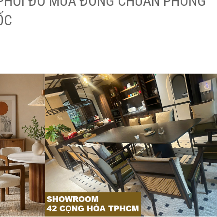
PHỐI ĐỒ MÙA ĐÔNG CHUẨN PHONG
ỐC