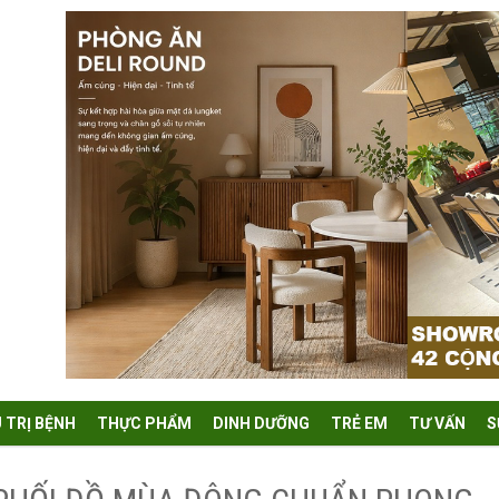
U TRỊ BỆNH
THỰC PHẨM
DINH DƯỠNG
TRẺ EM
TƯ VẤN
S