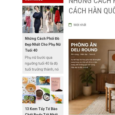
NHỮNG CÁCH 
CÁCH HÀN QU
Mới nhất
Những Cách Phối Đồ
Đẹp Nhất Cho Phụ Nữ
Tuổi 40
Phụ nữ bước qua
ngưỡng tuổi 40 là độ
tuổi trưởng thành, nó
không phải tuổi để
chúng ta phối trang
phục theo kiểu trẻ,
nhưng nó cũng không
phải là độ tuổi để phối
trang phục theo kiểu
13 Kem Tẩy Tế Bào
già. Chính sự khập
Chết Body Tốt Nhất