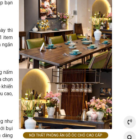
úp bạn
ày thì
1 item
n ngắn
ng nấm
a chọn
 khiến
u cao,
ng như
ới bụi
ụ dàng
NỘI THẤT PHÒNG ĂN GỖ ÓC CHÓ CAO CẤP