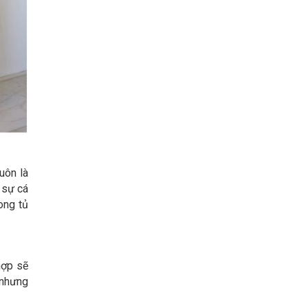
uôn là
 sự cá
ong tủ
hợp sẽ
 nhưng