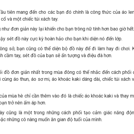
u tiên mang đến cho các bạn đó chính là công thức của áo le
 cổ và một chiếc túi xách tay.
như đơn giản này lại khiến cho bạn trông nữ tính hơn bao giờ hết
vậy sét đồ này cực kỳ hoàn hảo cho bạn khi diện nó đến lớp.
ng sở, bạn cũng có thể diện bộ đồ này để đi làm hay đi chơi. K
ch cầm tay, sét đồ của bạn sẽ ấn tượng và điệu đà hơn.
i đồ đơn giản nhất trong mùa đông có thể nhắc đến cách phối 
 cùng áo thun, áo sơ mi, áo khoác kaki dáng dài, chiếc túi xách 
ủa mùa hè chỉ cần thêm vào đó là chiếc áo khoác kaki và thay m
bạn trở nên ấm áp hơn.
ày cũng là một trong những cách phối tạo cảm giác năng độ
oặc những cô nàng muốn ăn gian độ tuổi của mình.