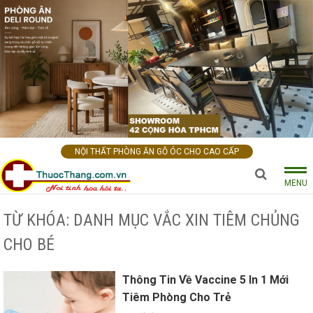
NỘI THẤT PHÒNG ĂN GỖ ÓC CHO CAO CẤP
MENU
TỪ KHÓA: DANH MỤC VẮC XIN TIÊM CHỦNG
CHO BÉ
Thông Tin Về Vaccine 5 In 1 Mới
Tiêm Phòng Cho Trẻ