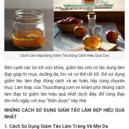
Cách Làm Đẹp Bằng Giấm Táo Đúng Cách Hiệu Quả Cao
Bên cạnh các lợi ích sức khỏe, giấm táo còn có tác dụng làm
đẹp giúp trị mụn, dưỡng da, tóc và cơ thể rất tốt. Để sử dụng
giấm táo làm đẹp đúng cách và an toàn, hãy cùng chuyên
mục Làm Đẹp của Thuocthang.com.vn khám phá những cách
làm đẹp từ giấm táo hiệu quả nhất dưới đây, để cùng đẹp
lên mỗi ngày với loại “thần dược” này nhé
NHỮNG CÁCH SỬ DỤNG GIẤM TÁO LÀM ĐẸP HIỆU QUẢ
NHẤT
1. Cách Sử Dụng Giấm Táo Làm Trắng Và Mịn Da