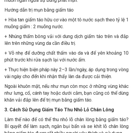
muốn ngăn ngừa sự bùng phát mụn.
Hướng dẫn trị mụn bằng giấm táo
+ Hòa tan giấm táo hữu cơ vào một tô nước sạch theo tỷ lệ 1
muỗng giấm : 2 muỗng nước.
+ Nhúng thấm bông vải với dung dịch giấm táo trên và đắp
lên trên những vùng da cần điều trị.
+ Vỗ nhẹ để dưỡng chất thấm vào da và để yên khoảng 10
phút trước khi rửa sạch lại với nước ấm.
+ Thực hiện biện pháp này 2–3 lần/ngày, áp dụng trong vòng
vài ngày cho đến khi nhận thấy làn da được cải thiện.
Ngoài khuôn mặt, nếu như mụn còn mọc ở những vùng khác
như lưng, cổ, cánh tay hoặc dưới cằm, bạn cũng có thể dùng
khăn vải đắp lên để trị mụn bằng giấm táo.
3. Cách Sử Dụng Giấm Táo Thu Nhỏ Lỗ Chân Lông
Làm thế nào để có thể thu nhỏ lỗ chân lông bằng giấm táo?
Bí quyết để làm sạch, ngăn bụi bẩn và se khít lỗ chân lông