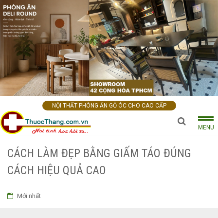
NỘI THẤT PHÒNG ĂN GỖ ÓC CHO CAO CẤP
MENU
CÁCH LÀM ĐẸP BẰNG GIẤM TÁO ĐÚNG
CÁCH HIỆU QUẢ CAO
Mới nhất