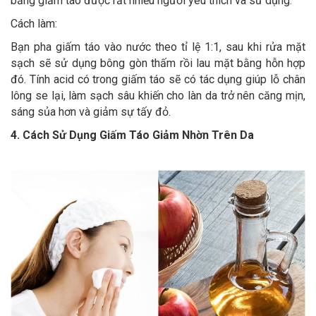
bằng giấm táo được rất nhiều người yêu thích và sử dụng.
Cách làm:
Bạn pha giấm táo vào nước theo tỉ lệ 1:1, sau khi rửa mặt
sạch sẽ sử dụng bông gòn thấm rồi lau mặt bằng hỗn hợp
đó. Tính acid có trong giấm táo sẽ có tác dụng giúp lỗ chân
lông se lại, làm sạch sâu khiến cho làn da trở nên căng mịn,
sáng sủa hơn và giảm sự tấy đỏ.
4. Cách Sử Dụng Giấm Táo Giảm Nhờn Trên Da